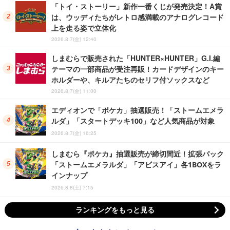
「トイ・ストーリー」新作一番くじが発売決定！A賞
は、ウッディたちがレトロ感満載のアナログレコード
上を走る姿で立体化
2026.8.7(金) 12:40
しまむらで販売された「HUNTER×HUNTER」G.I.編
テーマの一部商品が受注再販！カードデザインのキー
ホルダーや、キルアたちのセリフ付ソックスなど
2026.8.7(金) 11:00
エディオンで「ポケカ」抽選販売！「ストームエメラ
ルダ」「スタートデッキ100」など人気商品が対象
2026.8.7(金) 16:25
しまむら『ポケカ』抽選販売が締切間近！拡張パック
「ストームエメラルダ」「アビスアイ」各1BOXをラ
インナップ
2026.8.8(土) 7:15
ランキングをもっと見る