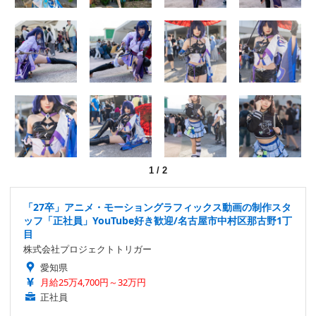
1
/
2
「27卒」アニメ・モーショングラフィックス動画の制作スタ
ッフ「正社員」YouTube好き歓迎/名古屋市中村区那古野1丁
目
株式会社プロジェクトトリガー
愛知県
月給25万4,700円～32万円
正社員