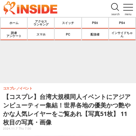
search
menu
アクセス
ホーム
スイッチ
PS5
PS4
ランキング
読者
インサイドちゃ
スマホ
PC
配信者
アンケート
ん
コスプレ
イベント
【コスプレ】台湾大規模同人イベントにアジア
ンビューティー集結！世界各地の優美かつ艶や
かな人気レイヤーをご覧あれ【写真51枚】 11
枚目の写真・画像
2024.11.7 Thu 7:00