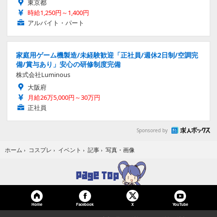
東京都
時給1,250円～1,400円
アルバイト・パート
家庭用ゲーム機製造/未経験歓迎「正社員/週休2日制/空調完
備/賞与あり」安心の研修制度完備
株式会社Luminous
大阪府
月給26万5,000円～30万円
正社員
Sponsored by
写真・画像
ホーム
›
コスプレ
›
イベント
›
記事
›
Home
Facebook
YouTube
X