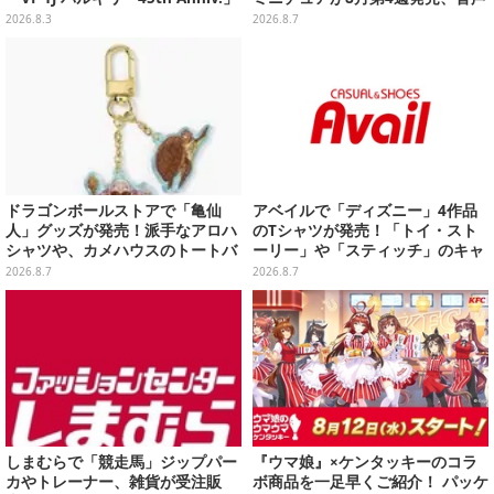
が予約開始
が流れる特別仕様も当たる
2026.8.3
2026.8.7
ドラゴンボールストアで「亀仙
アベイルで「ディズニー」4作品
人」グッズが発売！派手なアロハ
のTシャツが発売！「トイ・スト
シャツや、カメハウスのトートバ
ーリー」や「スティッチ」のキャ
ッグなど夏らしいアイテムがズラ
ラを刺しゅうでデザイン
2026.8.7
2026.8.7
リ
しまむらで「競走馬」ジップパー
『ウマ娘』×ケンタッキーのコラ
カやトレーナー、雑貨が受注販
ボ商品を一足早くご紹介！ パッケ