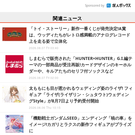
Sponsored by
関連ニュース
「トイ・ストーリー」新作一番くじが発売決定!A賞
は、ウッディたちがレトロ感満載のアナログレコード
上を走る姿で立体化
2026.08.07 Fri 03:40
しまむらで販売された「HUNTER×HUNTER」G.I.編テ
ーマの一部商品が受注再販!カードデザインのキーホル
ダーや、キルアたちのセリフ付ソックスなど
2026.08.07 Fri 02:00
太ももにも目が惹かれるウェディング姿のライザ! フィ
ギュア「ライザ(ライザリン・シュタウト)ウェディン
グStyle」が8月7日より予約受付開始
2026.08.06 Thu 10:15
「機動戦士ガンダムSEED」エンディング「暁の車」を
イメージ!カガリとラクスの新作フィギュアがプライズ
に