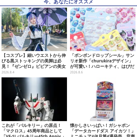
今、あなたにオススメ
【コスプレ】細いウエストから伸
「ボンボンドロップシール」サン
びる黒ストッキングの美脚は必
リオ新作「churukiraデザイン」
見！『ゼンゼロ』ビビアンの美女
が可愛い！ハローキティ、はぴだ
レイヤーが優雅に降臨【写真9
んぶいなど全8種類が順次展開
2026.8.4
2026.8.6
枚】
これが「バルキリー」の原点！
懐かしさいっぱい！ガシャポン
「マクロス」45周年商品として
「データカードダス アイカツ！」
「VF-1J バルキリー45th Anniv.」
ミニチュアが8月第4週発売、音声