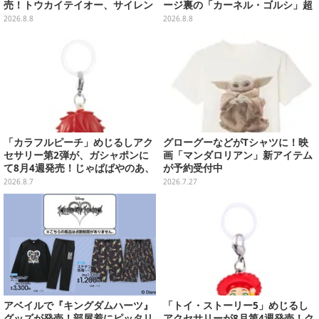
売！トウカイテイオー、サイレン
ージ裏の「カーネル・ゴルシ」超
ススズカなど名馬をデザイン
長文コラボ告知は必見、オリジナ
2026.8.8
2026.8.8
ル商品はガツンと来るにんにくが
美味しくて「全銀河☆ゴルゴルチ
キン化計画」の一部になる【実物
レポ】
「カラフルピーチ」めじるしアク
グローグーなどがTシャツに！映
セサリー第2弾が、ガシャポンに
画「マンダロリアン」新アイテム
て8月4週発売！じゃぱぱやのあ、
が予約受付中
シヴァたちメンバー11名分ライン
2026.8.7
2026.7.27
ナップ
アベイルで『キングダムハーツ』
「トイ・ストーリー5」めじるし
グッズが発売！部屋着にピッタリ
アクセサリーが8月第4週発売！ク