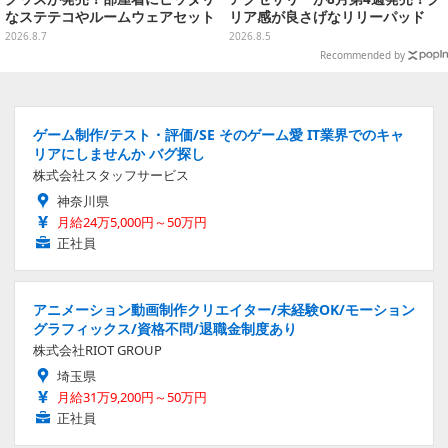
なステテコやルームウェアセット
リア感が良さげなリリーパッド
や、ジェシーなど全5種ラインナ
2026.8.7
2026.8.5
ップ
Recommended by
ゲーム制作/テスト・評価/SE そのゲーム愛 IT業界でのキャ
リアにしませんか バグ探し
株式会社スタッフサービス
神奈川県
月給24万5,000円～50万円
正社員
アニメーション動画制作クリエイター/未経験OK/モーション
グラフィックス/資格不問/退職金制度あり
株式会社RIOT GROUP
埼玉県
月給31万9,200円～50万円
正社員