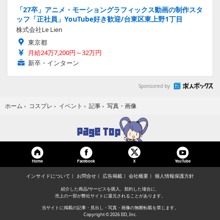
「27卒」アニメ・モーショングラフィックス動画の制作スタ
ッフ「正社員」YouTube好き歓迎/台東区東上野1丁目
株式会社Le Lien
東京都
月給24万7,200円～32万円
新卒・インターン
Sponsored by
写真・画像
ホーム
›
コスプレ
›
イベント
›
記事
›
Home
Facebook
YouTube
X
インサイドについて
お問合せ
広告掲載
会社概要
個人情報保護方針
紹介した商品/サービスを購入、契約した場合に、
売上の一部が弊社サイトに還元されることがあります。
当サイトに掲載の記事・見出し・写真・画像の無断転載を禁じます。
Copyright © 2026 IID, Inc.