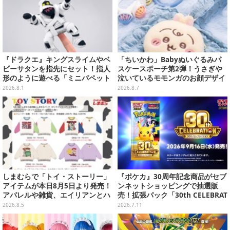
『ドラクエ』キングスライムやベ
「ちいかわ」Babyぬいぐるみパ
ビーサタンを指先にセット！指人
スケースポーチ第2弾！うさぎや
形のように遊べる「ミニパペット
泣いているモモンガのお顔デザイ
ぬいぐるみ」が楽しい
ン全4種が8月下旬プライズ展開
2026.8.1
2026.8.7
しまむらで「トイ・ストーリー」
『ポケカ』30周年記念商品がセブ
アイテムが本日8月5日より発売！
ンネットショッピングで抽選販
アパレルや雑貨、エイリアンとハ
売！拡張パック「30th CELEBRAT
ムのダイカットクッションなど盛
ION」と「エーフィ・ブラッキー
2026.8.5
2026.7.11
りだくさん
セット」が対象