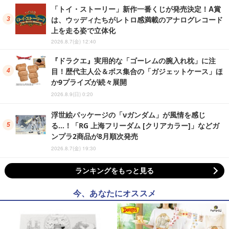
「トイ・ストーリー」新作一番くじが発売決定！A賞
は、ウッディたちがレトロ感満載のアナログレコード
上を走る姿で立体化
2026.8.7(金) 12:40
『ドラクエ』実用的な「ゴーレムの腕入れ枕」に注
目！歴代主人公＆ボス集合の「ガジェットケース」ほ
か9プライズが続々展開
2026.8.9(日) 0:20
浮世絵パッケージの「νガンダム」が風情を感じ
る…！「RG 上海フリーダム [クリアカラー]」などガ
ンプラ2商品が8月順次発売
2026.8.7(金) 19:30
ランキングをもっと見る
今、あなたにオススメ