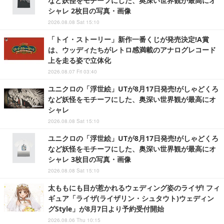
など妖怪をモチーフにした、奥深い世界観が最高にオ
シャレ 2枚目の写真・画像
2026.08.08 Sat 15:10
「トイ・ストーリー」新作一番くじが発売決定!A賞
は、ウッディたちがレトロ感満載のアナログレコード
上を走る姿で立体化
2026.08.07 Fri 03:40
ユニクロの「浮世絵」UTが8月17日発売!がしゃどくろ
など妖怪をモチーフにした、奥深い世界観が最高にオ
シャレ
2026.08.08 Sat 15:10
ユニクロの「浮世絵」UTが8月17日発売!がしゃどくろ
など妖怪をモチーフにした、奥深い世界観が最高にオ
シャレ 3枚目の写真・画像
2026.08.08 Sat 15:10
太ももにも目が惹かれるウェディング姿のライザ! フィ
ギュア「ライザ(ライザリン・シュタウト)ウェディン
グStyle」が8月7日より予約受付開始
2026.08.06 Thu 10:15