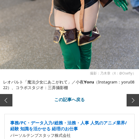
撮影：乃木章（X：@Osefly）
レオパルト「魔法少女にあこがれて」／小夜𝗬𝗼𝗿𝘂（Instagram：yoru08
22）、コラボスタジオ：三弄攝影棚
この記事へ戻る
事務/PC・データ入力/総務・法務・人事 人気のアニメ業界/
経験 知識を活かせる 経理のお仕事
パーソルテンプスタッフ株式会社