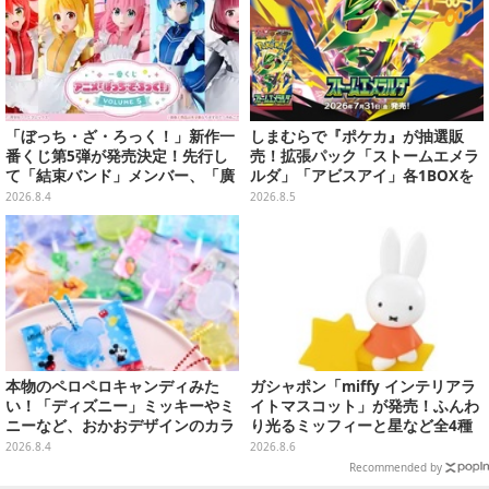
「ぼっち・ざ・ろっく！」新作一
しまむらで『ポケカ』が抽選販
番くじ第5弾が発売決定！先行し
売！拡張パック「ストームエメラ
て「結束バンド」メンバー、「廣
ルダ」「アビスアイ」各1BOXを
井きくり」のメイド衣装フィギュ
ラインナップ
2026.8.4
2026.8.5
アを公開
本物のペロペロキャンディみた
ガシャポン「miffy インテリアラ
い！「ディズニー」ミッキーやミ
イトマスコット」が発売！ふんわ
ニーなど、おかおデザインのカラ
り光るミッフィーと星など全4種
フルチャーム全10種が8月31日発
ラインナップ
2026.8.4
2026.8.6
売
Recommended by