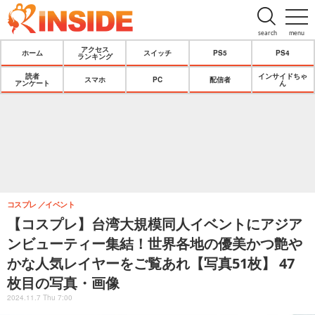
search
menu
アクセス
ホーム
スイッチ
PS5
PS4
ランキング
読者
インサイドちゃ
スマホ
PC
配信者
アンケート
ん
コスプレ
イベント
【コスプレ】台湾大規模同人イベントにアジア
ンビューティー集結！世界各地の優美かつ艶や
かな人気レイヤーをご覧あれ【写真51枚】 47
枚目の写真・画像
2024.11.7 Thu 7:00