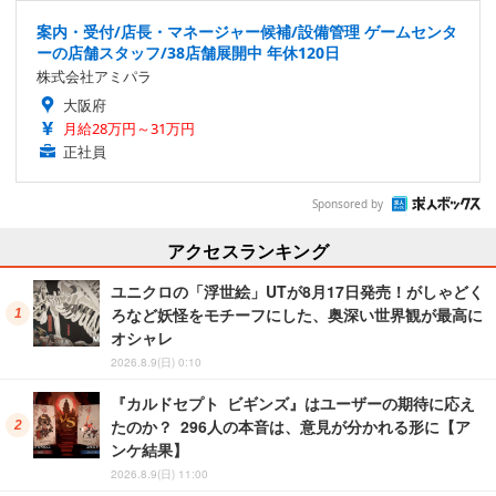
案内・受付/店長・マネージャー候補/設備管理 ゲームセンタ
ーの店舗スタッフ/38店舗展開中 年休120日
株式会社アミパラ
大阪府
月給28万円～31万円
正社員
Sponsored by
アクセスランキング
ユニクロの「浮世絵」UTが8月17日発売！がしゃどく
ろなど妖怪をモチーフにした、奥深い世界観が最高に
オシャレ
2026.8.9(日) 0:10
『カルドセプト ビギンズ』はユーザーの期待に応え
たのか？ 296人の本音は、意見が分かれる形に【ア
ンケ結果】
2026.8.9(日) 11:00