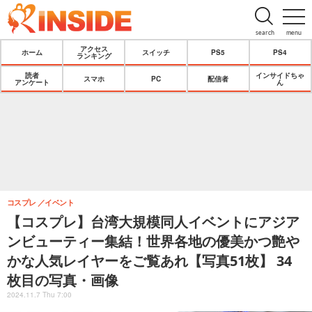
search
menu
アクセス
ホーム
スイッチ
PS5
PS4
ランキング
読者
インサイドちゃ
スマホ
PC
配信者
アンケート
ん
コスプレ
イベント
【コスプレ】台湾大規模同人イベントにアジア
ンビューティー集結！世界各地の優美かつ艶や
かな人気レイヤーをご覧あれ【写真51枚】 34
枚目の写真・画像
2024.11.7 Thu 7:00