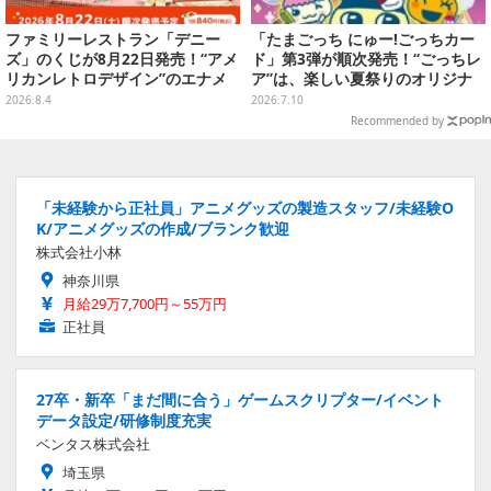
ファミリーレストラン「デニー
「たまごっち にゅー!ごっちカー
ズ」のくじが8月22日発売！“アメ
ド」第3弾が順次発売！“ごっちレ
リカンレトロデザイン”のエナメ
ア”は、楽しい夏祭りのオリジナ
ルバッグやTシャツなど、日常使
ルアートに
2026.8.4
2026.7.10
いできるグッズを用意
Recommended by
「未経験から正社員」アニメグッズの製造スタッフ/未経験O
K/アニメグッズの作成/ブランク歓迎
株式会社小林
神奈川県
月給29万7,700円～55万円
正社員
27卒・新卒「まだ間に合う」ゲームスクリプター/イベント
データ設定/研修制度充実
ベンタス株式会社
埼玉県