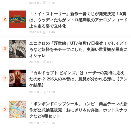
2026.8.9(日) 14:15
「トイ・ストーリー」新作一番くじが発売決定！A賞
は、ウッディたちがレトロ感満載のアナログレコード
上を走る姿で立体化
2026.8.7(金) 12:40
ユニクロの「浮世絵」UTが8月17日発売！がしゃどく
ろなど妖怪をモチーフにした、奥深い世界観が最高に
オシャレ
2026.8.9(日) 0:10
『カルドセプト ビギンズ』はユーザーの期待に応え
たのか？ 296人の本音は、意見が分かれる形に【アン
ケ結果】
2026.8.9(日) 11:00
「ボンボンドロップシール」コンビニ商品テーマの新
作が公式抽選販売！おにぎり＆お弁当、ホットスナッ
クなど4種セット
2026.8.8(土) 13:15