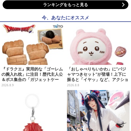
ランキングをもっと見る
今、あなたにオススメ
『ドラクエ』実用的な「ゴーレム
「おしゃべりちいかわ」に“パジ
の腕入れ枕」に注目！歴代主人公
ャマつきセット”が登場！上下に
＆ボス集合の「ガジェットケー
振ると「イヤッ」など、アクショ
ス」ほか9プライズが続々展開
ンに応じて喋ってくれる
2026.8.9
2026.8.8