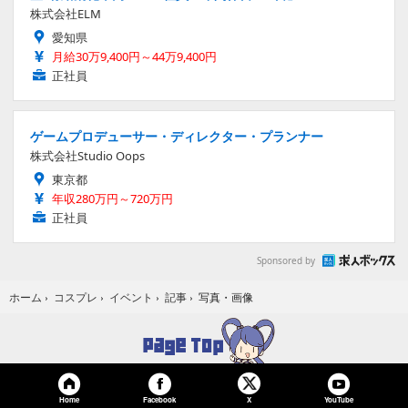
株式会社ELM
愛知県
月給30万9,400円～44万9,400円
正社員
ゲームプロデューサー・ディレクター・プランナー
株式会社Studio Oops
東京都
年収280万円～720万円
正社員
Sponsored by
写真・画像
ホーム
›
コスプレ
›
イベント
›
記事
›
Home
Facebook
YouTube
X