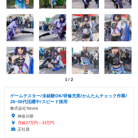
1
/
2
ゲームテスター/未経験OK/研修充実/かんたんチェック作業/
20~30代活躍中/スピード採用
株式会社Tetote
神奈川県
月給27万円～33万円
正社員