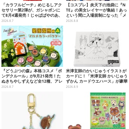
「カラフルピーチ」めじるしアク
【コスプレ】炎天下の池袋に『N
セサリー第2弾が、ガシャポンに
TE』の美女レイヤーが集結！あっ
て8月4週発売！じゃぱぱやのあ、
という間に入場規制になった「メ
シヴァたちメンバー11名分ライン
ェメェ村の大冒険」をレポート
2026.8.7
2026.8.8
ナップ
【写真28枚】
『どうぶつの森』本格コスメ「ポ
米津玄師のかいじゅうイラストが
ンデクルール」が9月21発売！た
カードに！「米津玄師 かいじゅう
ぬきちやしずえなど全12種、アレ
ずかん カードウエハース」が豪華
ンジできるリアクションシールも
ラインナップ
2026.8.7
2026.8.9
付属