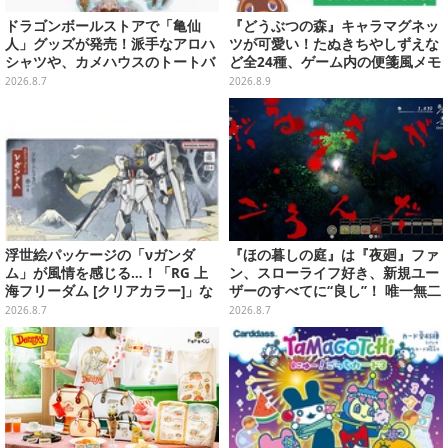
ドラゴンボールストアで「亀仙
『どうぶつの森』キャラマグネッ
人」グッズが発売！派手なアロハ
ツが可愛い！たぬきちやしずえな
シャツや、カメハウスのトートバ
ど全24種、ゲーム内の便箋風メモ
ッグなど夏らしいアイテムがズラ
カード全10種も
2026.8.7
2026.8.9
リ
浮世絵パッケージの「νガンダ
『ほの暮しの庭』は『夜廻』ファ
ム」が風情を感じる…！「RG 上
ン、スローライフ好き、新規ユー
海フリーダム [クリアカラー]」な
ザーのすべてに“良し”！ 唯一無二
どガンプラ2商品が8月順次発売
の「不穏生活シム」恐怖も暮らし
2026.8.7
2026.8.7
もお好み次第【プレイレポ】