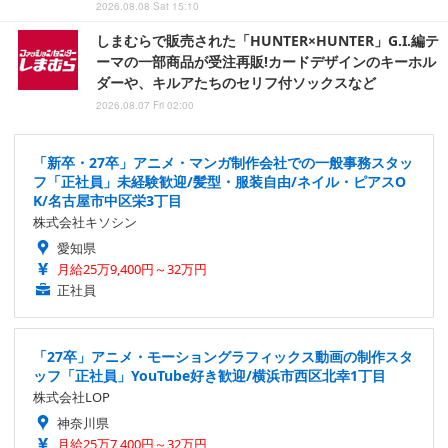
2026.08.08 Sat 15:10
しまむらで販売された「HUNTER×HUNTER」G.I.編テ
ーマの一部商品が受注再販!カードデザインのキーホル
ダーや、キルアたちのセリフ付ソックスなど
2026.08.07 Fri 02:00
「新卒・27卒」アニメ・マンガ制作会社での一般事務スタッ
フ「正社員」未経験歓迎/髪型・服装自由/ネイル・ピアスO
K/名古屋市中区栄3丁目
株式会社キソシン
愛知県
月給25万9,400円～32万円
正社員
「27卒」アニメ・モーショングラフィックス動画の制作スタ
ッフ「正社員」YouTube好き歓迎/横浜市西区北幸1丁目
株式会社LOP
神奈川県
月給25万7,400円～32万円