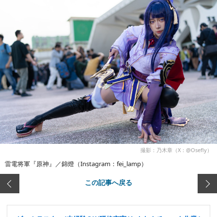
撮影：乃木章（X：@Osefly）
雷電将軍『原神』／錦燈（Instagram：fei_lamp）
この記事へ戻る