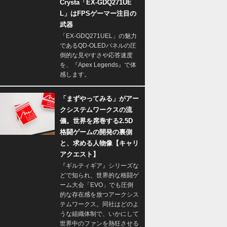
Crysta「EX-GDQ271UE
L」はFPSゲーマー注目の
武器
「EX-GDQ271UEL」の魅力
であるQD-OLEDパネルの圧
倒的な見やすさや応答速度
を、『Apex Legends』で体
感します。
「まずやってみる」がアー
クシステムワークスの流
儀。世界を席巻する2.5D
格闘ゲームの開発の裏側
と、求める人物像【キャリ
アクエスト】
『ギルティギア』シリーズな
どで知られ、世界的な格闘ゲ
ーム大会「EVO」でも圧倒
的な存在感を放つアークシス
テムワークス。同社はどのよ
うな組織体制で、いかにして
世界中のファンを熱狂させる