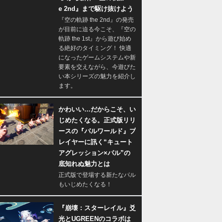
e 2nd』まで駆け抜けよう
『空の軌跡 the 2nd』の発売
が目前に迫る今こそ、『空の
軌跡 the 1st』から遊び始め
る絶好のタイミング！ 快適
になったゲームシステムや新
要素を交えながら、今遊びた
い本シリーズの魅力を紹介し
ます。
かわいい…だからこそ、い
じめたくなる。正式版リリ
ースの『パルワールド』プ
レイヤーに訊く“キュート
アグレッション×パル”の
底知れぬ魅力とは
正式版で登場する新たなパル
もいじめたくなる！
『崩壊：スターレイル』爻
光とUGREENのコラボは