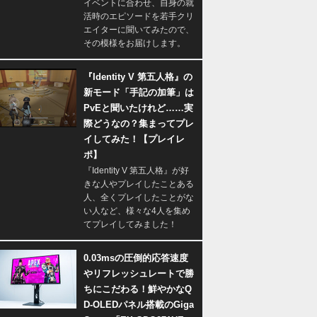
イベントに合わせ、自身の就
活時のエピソードを若手クリ
エイターに聞いてみたので、
その模様をお届けします。
『Identity V 第五人格』の
新モード「手記の加筆」は
PvEと聞いたけれど……実
際どうなの？集まってプレ
イしてみた！【プレイレ
ポ】
『Identity V 第五人格』が好
きな人やプレイしたことある
人、全くプレイしたことがな
い人など、様々な4人を集め
てプレイしてみました！
0.03msの圧倒的応答速度
やリフレッシュレートで勝
ちにこだわる！鮮やかなQ
D-OLEDパネル搭載のGiga