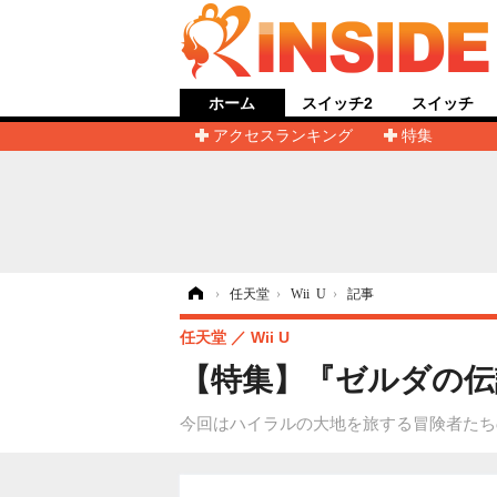
ホーム
スイッチ2
スイッチ
アクセスランキング
特集
ホーム
›
任天堂
›
Wii U
›
記事
任天堂
Wii U
【特集】『ゼルダの伝説
今回はハイラルの大地を旅する冒険者たち