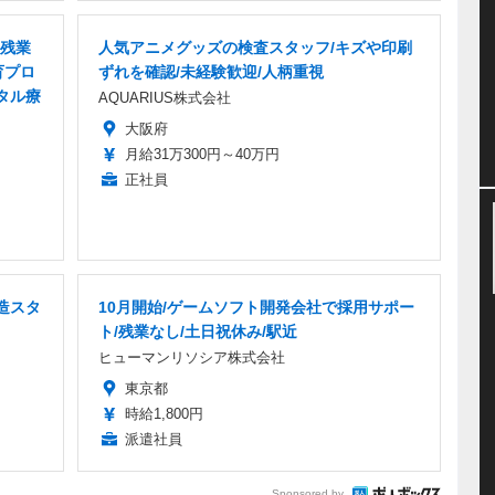
/残業
人気アニメグッズの検査スタッフ/キズや印刷
育プロ
ずれを確認/未経験歓迎/人柄重視
タル療
AQUARIUS株式会社
大阪府
月給31万300円～40万円
正社員
造スタ
10月開始/ゲームソフト開発会社で採用サポー
ト/残業なし/土日祝休み/駅近
ヒューマンリソシア株式会社
東京都
時給1,800円
派遣社員
Sponsored by