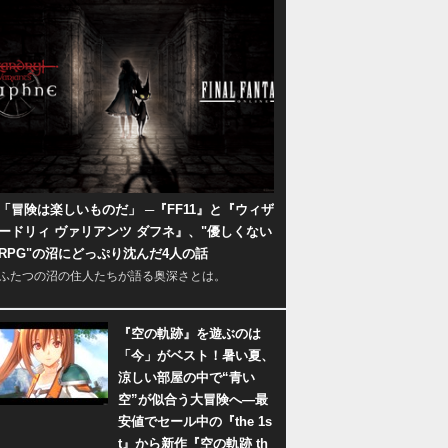
「冒険は楽しいものだ」 ─『FF11』と『ウィザ
ードリィ ヴァリアンツ ダフネ』、"優しくない
RPG"の沼にどっぷり沈んだ4人の話
ふたつの沼の住人たちが語る奥深さとは。
『空の軌跡』を遊ぶのは
「今」がベスト！暑い夏、
涼しい部屋の中で“青い
空”が似合う大冒険へ―最
安値でセール中の『the 1s
t』から新作『空の軌跡 th