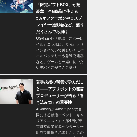
「限定ギフトBOX」が超
豪華！全6商品に使える
5％オフクーポンやコスプ
レイヤー撮影会など、盛り
だくさんでお届け
UGREEN×『崩壊：スターレ
イル』コラボは、爻光がデザ
インされていて美しい！モバ
イルバッテリーや急速充電器
など、ゲームと一緒に使いた
いデバイスがてんこ盛り
若手抜擢の環境で学んだこ
と――アプリボットの運営
プロデューサーが語る「巻
き込み力」の重要性
4GamerとGame*Sparkの合
同による就活イベント「キャ
リアクエスト」の第4回が東
京都立産業貿易センター浜松
町館で開催されました。この