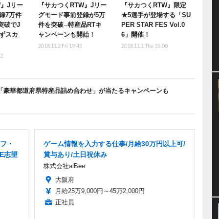
W』Jリー
『サカつくRTW』Jリー
『サカつくRTW』限定
録7万件
グモード事前登録が5万
★5選手が登場する「SU
突破でJ
件を突破─特産品RTキ
PER STAR FES Vol.0
ずスカ
ャンペーンも開始！
6」開催！
2018.11.2 Fri 19:45
2018.11.1 Thu 15:00
22
！「豪華都道府県特産品詰め合わせ」が当たるキャンペーンも
ッフ・
ゲーム情報を入力する仕事/月給30万円以上可/
E志望
賞与あり/土日祝休み
株式会社alBee
大阪府
月給25万9,000円～45万2,000円
正社員