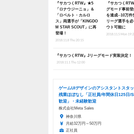
『サカつくRTW』★5
『サカつくRT
「ロナウジーニョ」＆
グモード事前登
「ロベルト・カルロ
を達成─10万件
ス」両選手が「KINGDO
リーグ選手を必
M STAR SCOUT」に再
ウト可能に
登場！
2018.11.5 Mon 19:
2018.11.8 Thu 20:15
『サカつくRTW』Jリーグモード実装決定
2018.11.1 Thu 12:00
ゲームUIデザインのアシスタントスタ
残業ほぼなし「正社員/年間休日125日/S
歓迎」・未経験歓迎
株式会社Meta Sales
神奈川県
月給32万円～50万円
正社員