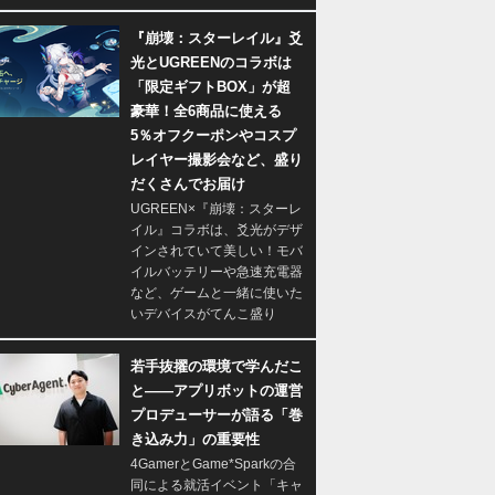
『崩壊：スターレイル』爻
光とUGREENのコラボは
「限定ギフトBOX」が超
豪華！全6商品に使える
5％オフクーポンやコスプ
レイヤー撮影会など、盛り
だくさんでお届け
UGREEN×『崩壊：スターレ
イル』コラボは、爻光がデザ
インされていて美しい！モバ
イルバッテリーや急速充電器
など、ゲームと一緒に使いた
いデバイスがてんこ盛り
若手抜擢の環境で学んだこ
と――アプリボットの運営
プロデューサーが語る「巻
き込み力」の重要性
4GamerとGame*Sparkの合
同による就活イベント「キャ