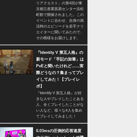
リアクエスト」の第4回が東
京都立産業貿易センター浜松
町館で開催されました。この
イベントに合わせ、自身の就
活時のエピソードを若手クリ
エイターに聞いてみたので、
その模様をお届けします。
『Identity V 第五人格』の
新モード「手記の加筆」は
PvEと聞いたけれど……実
際どうなの？集まってプレ
イしてみた！【プレイレ
ポ】
『Identity V 第五人格』が好
きな人やプレイしたことある
人、全くプレイしたことがな
い人など、様々な4人を集め
てプレイしてみました！
0.03msの圧倒的応答速度