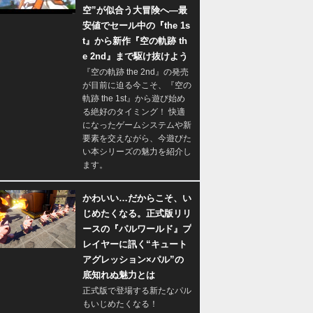
空”が似合う大冒険へ―最
安値でセール中の『the 1s
t』から新作『空の軌跡 th
e 2nd』まで駆け抜けよう
『空の軌跡 the 2nd』の発売
が目前に迫る今こそ、『空の
軌跡 the 1st』から遊び始め
る絶好のタイミング！ 快適
になったゲームシステムや新
要素を交えながら、今遊びた
い本シリーズの魅力を紹介し
ます。
かわいい…だからこそ、い
じめたくなる。正式版リリ
ースの『パルワールド』プ
レイヤーに訊く“キュート
アグレッション×パル”の
底知れぬ魅力とは
正式版で登場する新たなパル
もいじめたくなる！