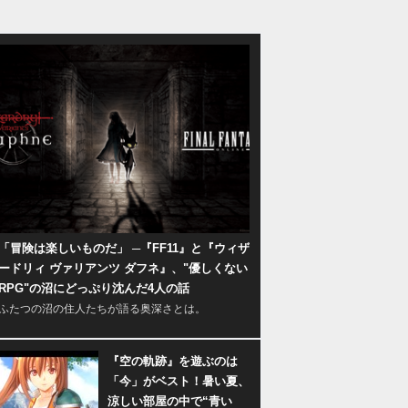
「冒険は楽しいものだ」 ─『FF11』と『ウィザ
ードリィ ヴァリアンツ ダフネ』、"優しくない
RPG"の沼にどっぷり沈んだ4人の話
ふたつの沼の住人たちが語る奥深さとは。
『空の軌跡』を遊ぶのは
「今」がベスト！暑い夏、
涼しい部屋の中で“青い