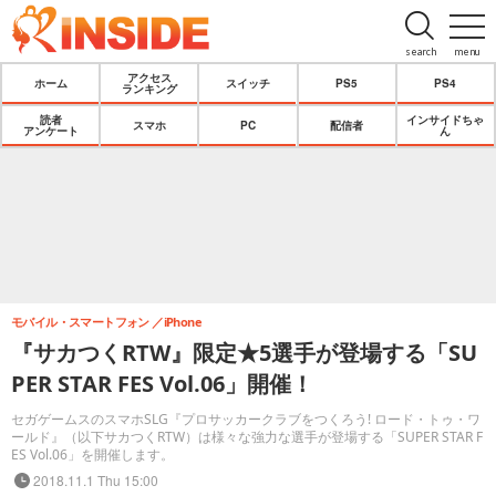
search
menu
アクセス
ホーム
スイッチ
PS5
PS4
ランキング
読者
インサイドちゃ
スマホ
PC
配信者
アンケート
ん
モバイル・スマートフォン
iPhone
『サカつくRTW』限定★5選手が登場する「SU
PER STAR FES Vol.06」開催！
セガゲームスのスマホSLG『プロサッカークラブをつくろう! ロード・トゥ・ワ
ールド』（以下サカつくRTW）は様々な強力な選手が登場する「SUPER STAR F
ES Vol.06」を開催します。
2018.11.1 Thu 15:00