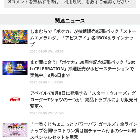
※コメントを投稿する際は
「利用規約」
を必ずご確認ください
関連ニュース
しまむらで『ポケカ』が抽選販売!拡張パック「ストー
ムエメラルダ」「アビスアイ」各1BOXをラインナッ
プ
2026.08.05 Wed 05:00
まだ間に合う!『ポケカ』30周年記念拡張パック「30t
h CELEBRATION」抽選販売がホビーステーションで
実施中、8月6日まで
2026.08.06 Thu 03:00
アベイルで8月8日に登場する「スター・ウォーズ」グ
ローグーTシャツの一つが、納品トラブルにより販売日
変更へ
2026.08.05 Wed 01:45
「一番くじちょこっと パワーパフ ガールズ」全ライン
ナップ公開!ラストワン賞は鍵チャーム付きのシール帳
スペシャルセットを用意