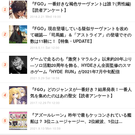
『FGO』一番好きな褐色サーヴァントは誰？(男性編)
【読者アンケート】
2018.2.21 Wed 19:00
『FGO』現在登場している疑似サーヴァントを改め
て確認―「司馬懿」＆「アストライア」の登場でその
数は11騎に！【特集・UPDATE】
2019.5.11 Sat 12:00
ゲームで走るのも『激突トマラルク』以来約20年ぶり
―ソロ活動20周年を飾る、HYDEさん全面監修のスマ
ホゲーム『HYDE RUN』が2021年7月中旬配信
2021.5.29 Sat 18:58
『FGO』どのジャンヌが一番好き？結果発表！一番人
気を集めたのはあの聖女【読者アンケート】
2017.12.29 Fri 12:00
『アズールレーン』昨年で最もケッコンされている艦
船は？ 3位ニュージャージー、2位綾波、1位は…
2021.9.13 Mon 10:59