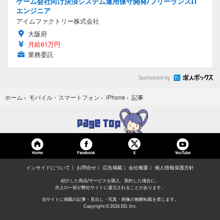
ゲーム会社向け決済システム運用保守開発/フリーランスIT
エンジニア
アイムファクトリー株式会社
大阪府
月給61万円
業務委託
Sponsored by
記事
ホーム
›
モバイル・スマートフォン
›
iPhone
›
Home
Facebook
YouTube
X
インサイドについて
お問合せ
広告掲載
会社概要
個人情報保護方針
紹介した商品/サービスを購入、契約した場合に、
売上の一部が弊社サイトに還元されることがあります。
当サイトに掲載の記事・見出し・写真・画像の無断転載を禁じます。
Copyright © 2026 IID, Inc.