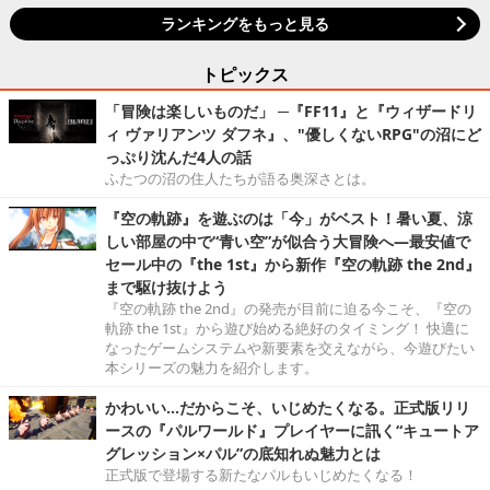
ランキングをもっと見る
トピックス
「冒険は楽しいものだ」 ─『FF11』と『ウィザードリ
ィ ヴァリアンツ ダフネ』、"優しくないRPG"の沼にど
っぷり沈んだ4人の話
ふたつの沼の住人たちが語る奥深さとは。
『空の軌跡』を遊ぶのは「今」がベスト！暑い夏、涼
しい部屋の中で“青い空”が似合う大冒険へ―最安値で
セール中の『the 1st』から新作『空の軌跡 the 2nd』
まで駆け抜けよう
『空の軌跡 the 2nd』の発売が目前に迫る今こそ、『空の
軌跡 the 1st』から遊び始める絶好のタイミング！ 快適に
なったゲームシステムや新要素を交えながら、今遊びたい
本シリーズの魅力を紹介します。
かわいい…だからこそ、いじめたくなる。正式版リリ
ースの『パルワールド』プレイヤーに訊く“キュートア
グレッション×パル”の底知れぬ魅力とは
正式版で登場する新たなパルもいじめたくなる！