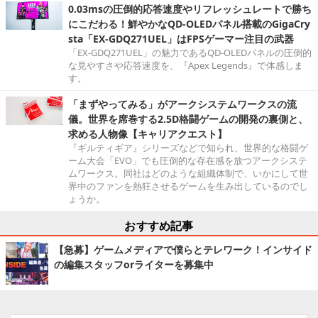
0.03msの圧倒的応答速度やリフレッシュレートで勝ち
にこだわる！鮮やかなQD-OLEDパネル搭載のGigaCry
sta「EX-GDQ271UEL」はFPSゲーマー注目の武器
「EX-GDQ271UEL」の魅力であるQD-OLEDパネルの圧倒的
な見やすさや応答速度を、『Apex Legends』で体感しま
す。
「まずやってみる」がアークシステムワークスの流
儀。世界を席巻する2.5D格闘ゲームの開発の裏側と、
求める人物像【キャリアクエスト】
『ギルティギア』シリーズなどで知られ、世界的な格闘ゲ
ーム大会「EVO」でも圧倒的な存在感を放つアークシステ
ムワークス。同社はどのような組織体制で、いかにして世
界中のファンを熱狂させるゲームを生み出しているのでし
ょうか。
おすすめ記事
【急募】ゲームメディアで僕らとテレワーク！インサイド
の編集スタッフorライターを募集中