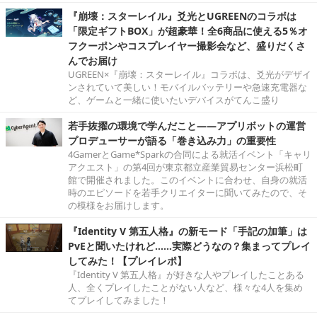
『崩壊：スターレイル』爻光とUGREENのコラボは
「限定ギフトBOX」が超豪華！全6商品に使える5％オ
フクーポンやコスプレイヤー撮影会など、盛りだくさ
んでお届け
UGREEN×『崩壊：スターレイル』コラボは、爻光がデザイ
ンされていて美しい！モバイルバッテリーや急速充電器な
ど、ゲームと一緒に使いたいデバイスがてんこ盛り
若手抜擢の環境で学んだこと――アプリボットの運営
プロデューサーが語る「巻き込み力」の重要性
4GamerとGame*Sparkの合同による就活イベント「キャリ
アクエスト」の第4回が東京都立産業貿易センター浜松町
館で開催されました。このイベントに合わせ、自身の就活
時のエピソードを若手クリエイターに聞いてみたので、そ
の模様をお届けします。
『Identity V 第五人格』の新モード「手記の加筆」は
PvEと聞いたけれど……実際どうなの？集まってプレイ
してみた！【プレイレポ】
『Identity V 第五人格』が好きな人やプレイしたことある
人、全くプレイしたことがない人など、様々な4人を集め
てプレイしてみました！