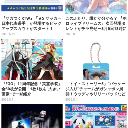
『サカつくRTW』「★5 サッカー
このふたり、誰だか分かる？ 『ホ
日本代表選手」が登場するピック
ロライブドリームス』次回登場タ
アップスカウトがスタート！
レントがチラ見せー8月6日18時に
詳細が公開
2018.6.19
2026.8.6
『FGO』11周年記念「英霊学装」
「トイ・ストーリー5」“パッケー
全60枚が公開！1枚1枚を“大きい
ジ入り”チャームがガシャポン展
画像”で一挙紹介
開！ウッディやリリーパッドなど
全5種、裏面はキャラクターごと
2026.8.1
2026.8.4
に異なるデザイン