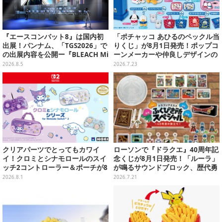
『エースコンバット8』は国内初
「ポチャッコ あひるのペックル当
出展！バンナム、「TGS2026」で
りくじ」が8月1日発売！ポップコ
の出展内容を公開ー『BLEACH Mi
ーンメーカーや仲良しデザインの
rrors High』や『ONE PIECE 海
両面クッション、日常使いできる
2026.8.5
2026.7.23
のごちそうレストラン』も遊べる
雑貨など
クリアパーツでとってもカワイ
ローソンで『ドラクエ』40周年記
イ！クロミとシナモロールのスイ
念くじが8月1日発売！「ルーラ」
ッチ2コントローラー＆ポーチが8
が鳴るサウンドブロック、歴代勇
月から順次発売
者＆スライムのフィギュアなど、
2026.8.1
2026.7.21
シリーズを振り返る景品盛りだく
さん