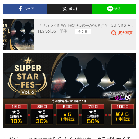
シェア
ポスト
送る
『サカつくRTW』限定★5選手が登場する「SUPER STAR
FES Vol.06」開催！
全 5 枚
拡大写真