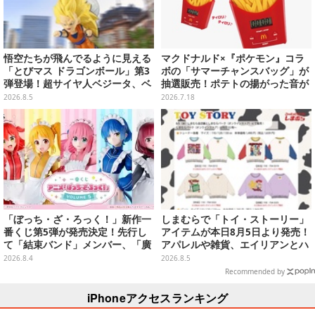
悟空たちが飛んでるように見える
マクドナルド×『ポケモン』コラ
「とびマス ドラゴンボール」第3
ボの「サマーチャンスバッグ」が
弾登場！超サイヤ人ベジータ、ベ
抽選販売！ポテトの揚がった音が
ジットなど全6種
流れる「とびだすピカチュウ ポテ
2026.8.5
2026.7.18
トタイマー」など当たる
「ぼっち・ざ・ろっく！」新作一
しまむらで「トイ・ストーリー」
番くじ第5弾が発売決定！先行し
アイテムが本日8月5日より発売！
て「結束バンド」メンバー、「廣
アパレルや雑貨、エイリアンとハ
井きくり」のメイド衣装フィギュ
ムのダイカットクッションなど盛
2026.8.4
2026.8.5
アを公開
りだくさん
Recommended by
iPhoneアクセスランキング