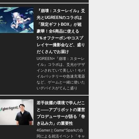
『崩壊：スターレイル』爻
光とUGREENのコラボは
「限定ギフトBOX」が超
豪華！全6商品に使える
5％オフクーポンやコスプ
レイヤー撮影会など、盛り
だくさんでお届け
UGREEN×『崩壊：スターレ
イル』コラボは、爻光がデザ
インされていて美しい！モバ
イルバッテリーや急速充電器
など、ゲームと一緒に使いた
いデバイスがてんこ盛り
若手抜擢の環境で学んだこ
と――アプリボットの運営
プロデューサーが語る「巻
き込み力」の重要性
4GamerとGame*Sparkの合
同による就活イベント「キャ