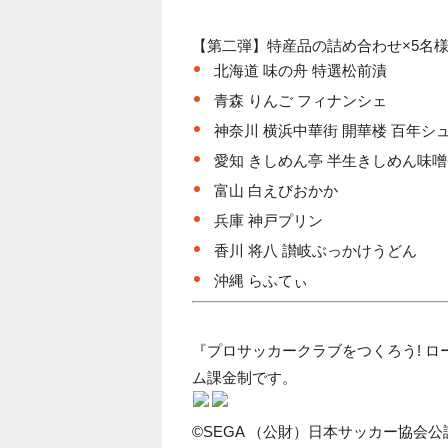
【第二弾】特産品の詰め合わせ×5名
北海道 味の舟 特選松前漬
青森 りんご フィナンシェ
神奈川 横浜中華街 開華楼 百年シ
愛知 きしめん亭 半生きしめん味
富山 白えびおかか
兵庫 神戸プリン
香川 将八 讃岐ぶっかけうどん
沖縄 らふてぃ
『プロサッカークラブをつくろう! 
ム課金制です。
©SEGA （公財）日本サッカー協会公