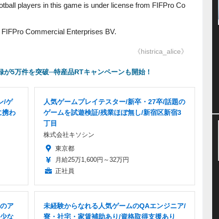
tball players in this game is under license from FIFPro Co
of FIFPro Commercial Enterprises BV.
《histrica_alice》
録が5万件を突破─特産品RTキャンペーンも開始！
ン/ゲ
人気ゲームプレイテスター/新卒・27卒/話題の
に携わ
ゲームを試遊検証/残業ほぼ無し/新宿区新宿3
丁目
株式会社キソシン
東京都
月給25万1,600円～32万円
正社員
のア
未経験からなれる人気ゲームのQAエンジニア/
少な
寮・社宅・家賃補助あり/資格取得支援あり