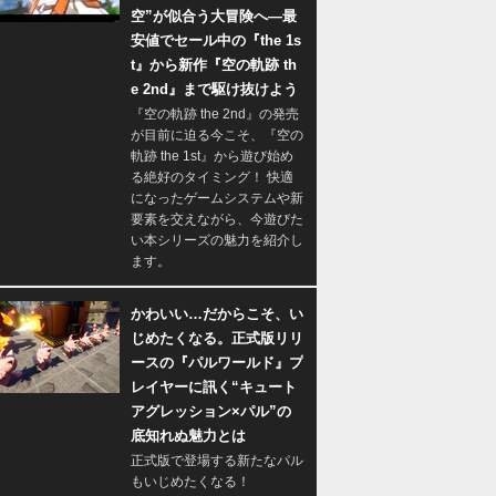
空”が似合う大冒険へ―最
安値でセール中の『the 1s
t』から新作『空の軌跡 th
e 2nd』まで駆け抜けよう
『空の軌跡 the 2nd』の発売
が目前に迫る今こそ、『空の
軌跡 the 1st』から遊び始め
る絶好のタイミング！ 快適
になったゲームシステムや新
要素を交えながら、今遊びた
い本シリーズの魅力を紹介し
ます。
かわいい…だからこそ、い
じめたくなる。正式版リリ
ースの『パルワールド』プ
レイヤーに訊く“キュート
アグレッション×パル”の
底知れぬ魅力とは
正式版で登場する新たなパル
もいじめたくなる！