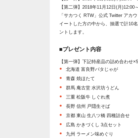
【第二弾】2018年11月12日(月)12:00～1
「サカつく RTW」公式 Twitte
イートした方の中から、抽選で計10
ントします。
■プレゼント内容
【第一弾】下記特産品の詰め合わせ×
北海道 富良野バタじゃが
青森 焼ほたて
群馬 庵古堂 水沢坊うどん
三重 松阪牛 しぐれ煮
長野 信州 戸隠生そば
京都 東山 生八ツ橋 四種詰合せ
広島 かきづくし 3点セット
九州 ラーメン味めぐり