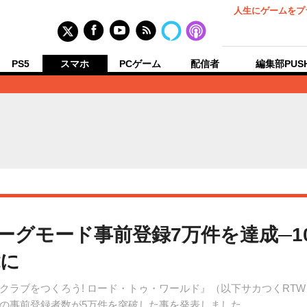
人生にゲームをプ
PS5
スマホ
PCゲーム
配信者
編集部PUS
リーグモード事前登録7万件を達成─1
能に
クラブをつくろう! ロード・トゥ・ワールド』（以下サカつくRT
の事前登録者数が5万件を突破した事を発表しました。