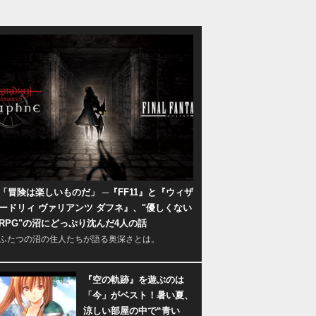
「冒険は楽しいものだ」 ─『FF11』と『ウィザ
ードリィ ヴァリアンツ ダフネ』、"優しくない
RPG"の沼にどっぷり沈んだ4人の話
ふたつの沼の住人たちが語る奥深さとは。
『空の軌跡』を遊ぶのは
「今」がベスト！暑い夏、
涼しい部屋の中で“青い