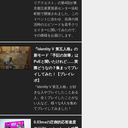
リアクエスト」の第4回が東
京都立産業貿易センター浜松
町館で開催されました。この
イベントに合わせ、自身の就
活時のエピソードを若手クリ
エイターに聞いてみたので、
その模様をお届けします。
『Identity V 第五人格』の
新モード「手記の加筆」は
PvEと聞いたけれど……実
際どうなの？集まってプレ
イしてみた！【プレイレ
ポ】
『Identity V 第五人格』が好
きな人やプレイしたことある
人、全くプレイしたことがな
い人など、様々な4人を集め
てプレイしてみました！
0.03msの圧倒的応答速度