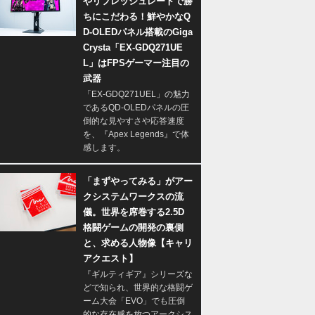
やリフレッシュレートで勝
ちにこだわる！鮮やかなQ
D-OLEDパネル搭載のGiga
Crysta「EX-GDQ271UE
L」はFPSゲーマー注目の
武器
「EX-GDQ271UEL」の魅力
であるQD-OLEDパネルの圧
倒的な見やすさや応答速度
を、『Apex Legends』で体
感します。
「まずやってみる」がアー
クシステムワークスの流
儀。世界を席巻する2.5D
格闘ゲームの開発の裏側
と、求める人物像【キャリ
アクエスト】
『ギルティギア』シリーズな
どで知られ、世界的な格闘ゲ
ーム大会「EVO」でも圧倒
的な存在感を放つアークシス