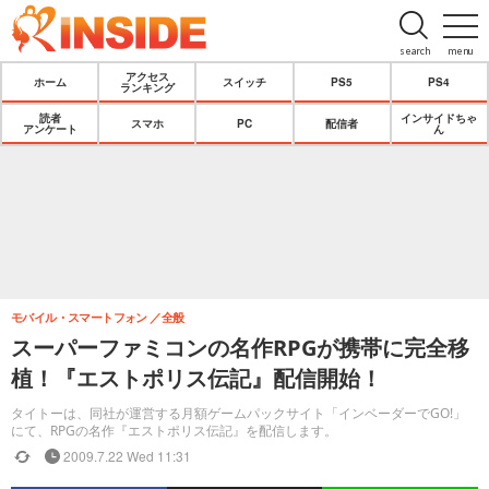
search
menu
アクセス
ホーム
スイッチ
PS5
PS4
ランキング
読者
インサイドちゃ
スマホ
PC
配信者
アンケート
ん
モバイル・スマートフォン
全般
スーパーファミコンの名作RPGが携帯に完全移
植！『エストポリス伝記』配信開始！
タイトーは、同社が運営する月額ゲームパックサイト「インベーダーでGO!」
にて、RPGの名作『エストポリス伝記』を配信します。
2009.7.22 Wed 11:31