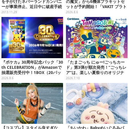
を手がけたネバーランドカンパニ
の魔女」から6機体プラキットセ
ーが事業停止、近日中に破産手続
ットが予約開始！「VAKIT プラト
開始の申し立てを予定
ーン」第1弾、各部関節可動仕様
2013.11.29
2026.8.6
『ポケカ』30周年記念パック「30
「たまごっち にゅー!ごっちカー
th CELEBRATION」がAmazonで
ド」第3弾が順次発売！“ごっちレ
抽選販売受付中！1BOX（20パッ
ア”は、楽しい夏祭りのオリジナ
ク入り）
ルアートに
2026.8.6
2026.7.10
【コスプレ】スタイル良すぎな
「ちいかわ」Babyぬいぐるみパ