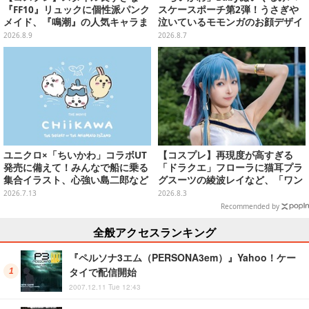
『FF10』リュックに個性派パンク
スケースポーチ第2弾！うさぎや
メイド、『鳴潮』の人気キャラま
泣いているモモンガのお顔デザイ
で「ワンフェス」美女レイヤー6
ン全4種が8月下旬プライズ展開
2026.8.9
2026.8.7
選【写真28枚】
ユニクロ×「ちいかわ」コラボUT
【コスプレ】再現度が高すぎる
発売に備えて！みんなで船に乗る
「ドラクエ」フローラに猫耳プラ
集合イラスト、心強い島二郎など
グスーツの綾波レイなど、「ワン
映画を記念した特別コレクション
フェス」に集結した美女レイヤー
2026.7.13
2026.8.3
7選【写真33枚】
Recommended by
全般アクセスランキング
『ペルソナ3エム（PERSONA3em）』Yahoo！ケー
タイで配信開始
2007.12.11 Tue 12:43