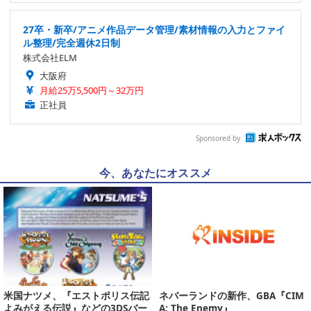
27卒・新卒/アニメ作品データ管理/素材情報の入力とファイ
ル整理/完全週休2日制
株式会社ELM
大阪府
月給25万5,500円～32万円
正社員
Sponsored by
今、あなたにオススメ
米国ナツメ、『エストポリス伝記
ネバーランドの新作、GBA『CIM
よみがえる伝説』などの3DSバー
A: The Enemy』