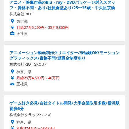
アニメ・映像作品のBlu・ray・DVDパッケージ封入スタッ
フ・資格不問・あり/社員食堂あり/25〜35歳・中央区京橋
株式会社RIOT
東京都
月給27万5,200円～35万9,300円
正社員
アニメーション動画制作クリエイター/未経験OK/モーション
グラフィックス/資格不問/退職金制度あり
株式会社RIOT GROUP
神奈川県
月給29万4,600円～40万円
正社員
ゲーム好き必見/自社タイトル開発/大手企業取引多数/横浜駅
徒歩5分
株式会社クラップハンズ
神奈川県
年収324万円～504万円