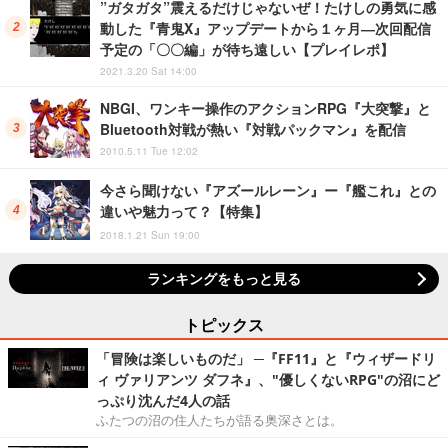
”ガタガタ”震えるだけじゃないぜ！たけしの勇気に感
動した『青鬼X』アップデートから１ヶ月―次回配信
予定の「〇〇編」が待ち遠しい【プレイレポ】
2021.3.20 Sat 14:00
NBGI、ワンキー操作のアクションRPG『大突撃』と
Bluetooth対戦が熱い『対戦パックマン』を配信
2010.5.11 Tue 12:02
今さら聞けない『アズールレーン』ー『艦これ』との
違いや魅力って？【特集】
2018.1.21 Sun 19:00
ランキングをもっと見る
トピックス
「冒険は楽しいものだ」 ─『FF11』と『ウィザードリ
ィ ヴァリアンツ ダフネ』、"優しくないRPG"の沼にど
っぷり沈んだ4人の話
ふたつの沼の住人たちが語る奥深さとは。