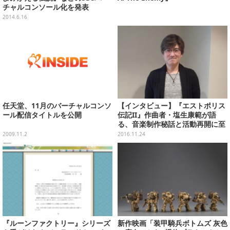
チャルコンソール化を発表
2014.6.16
任天堂、11月のバーチャルコンソ
【インタビュー】『エストポリス
ール配信タイトルを公開
伝記II』作曲者・塩生康範が語
る、音楽制作秘話と活動再開に至
った想い
2009.11.2
2016.11.24
『ルーンファクトリー』シリーズ
新作映画「装甲騎兵ボトムズ 灰色