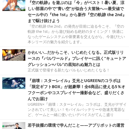
『空の軌跡』を遊ぶのは「今」がベスト！暑い夏、涼
しい部屋の中で“青い空”が似合う大冒険へ―最安値で
セール中の『the 1st』から新作『空の軌跡 the 2nd』
まで駆け抜けよう
『空の軌跡 the 2nd』の発売が目前に迫る今こそ、『空の
軌跡 the 1st』から遊び始める絶好のタイミング！ 快適に
なったゲームシステムや新要素を交えながら、今遊びたい
本シリーズの魅力を紹介します。
かわいい…だからこそ、いじめたくなる。正式版リリ
ースの『パルワールド』プレイヤーに訊く“キュートア
グレッション×パル”の底知れぬ魅力とは
正式版で登場する新たなパルもいじめたくなる！
『崩壊：スターレイル』爻光とUGREENのコラボは
「限定ギフトBOX」が超豪華！全6商品に使える5％オ
フクーポンやコスプレイヤー撮影会など、盛りだくさ
んでお届け
UGREEN×『崩壊：スターレイル』コラボは、爻光がデザイ
ンされていて美しい！モバイルバッテリーや急速充電器な
ど、ゲームと一緒に使いたいデバイスがてんこ盛り
若手抜擢の環境で学んだこと――アプリボットの運営