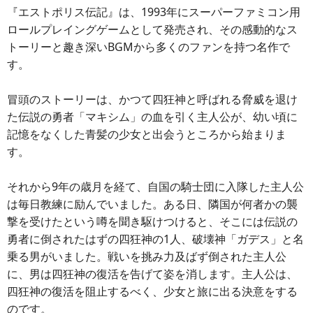
『エストポリス伝記』は、1993年にスーパーファミコン用
ロールプレイングゲームとして発売され、その感動的なス
トーリーと趣き深いBGMから多くのファンを持つ名作で
す。
冒頭のストーリーは、かつて四狂神と呼ばれる脅威を退け
た伝説の勇者「マキシム」の血を引く主人公が、幼い頃に
記憶をなくした青髪の少女と出会うところから始まりま
す。
それから9年の歳月を経て、自国の騎士団に入隊した主人公
は毎日教練に励んでいました。ある日、隣国が何者かの襲
撃を受けたという噂を聞き駆けつけると、そこには伝説の
勇者に倒されたはずの四狂神の1人、破壊神「ガデス」と名
乗る男がいました。戦いを挑み力及ばず倒された主人公
に、男は四狂神の復活を告げて姿を消します。主人公は、
四狂神の復活を阻止するべく、少女と旅に出る決意をする
のです。