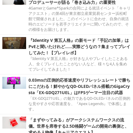
プロデューサーが語る「巻き込み力」の重要性
4GamerとGame*Sparkの合同による就活イベント「キャリ
アクエスト」の第4回が東京都立産業貿易センター浜松町
館で開催されました。このイベントに合わせ、自身の就活
時のエピソードを若手クリエイターに聞いてみたので、そ
の模様をお届けします。
『Identity V 第五人格』の新モード「手記の加筆」は
PvEと聞いたけれど……実際どうなの？集まってプレイ
してみた！【プレイレポ】
『Identity V 第五人格』が好きな人やプレイしたことある
人、全くプレイしたことがない人など、様々な4人を集め
てプレイしてみました！
0.03msの圧倒的応答速度やリフレッシュレートで勝ち
にこだわる！鮮やかなQD-OLEDパネル搭載のGigaCry
sta「EX-GDQ271UEL」はFPSゲーマー注目の武器
「EX-GDQ271UEL」の魅力であるQD-OLEDパネルの圧倒的
な見やすさや応答速度を、『Apex Legends』で体感しま
す。
「まずやってみる」がアークシステムワークスの流
儀。世界を席巻する2.5D格闘ゲームの開発の裏側と、
求める人物像【キャリアクエスト】