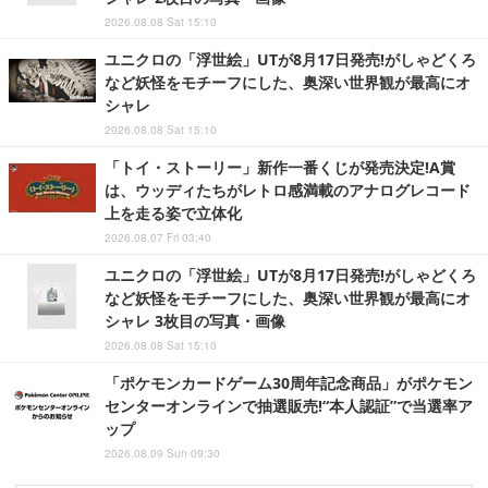
2026.08.08 Sat 15:10
ユニクロの「浮世絵」UTが8月17日発売!がしゃどくろ
など妖怪をモチーフにした、奥深い世界観が最高にオ
シャレ
2026.08.08 Sat 15:10
「トイ・ストーリー」新作一番くじが発売決定!A賞
は、ウッディたちがレトロ感満載のアナログレコード
上を走る姿で立体化
2026.08.07 Fri 03:40
ユニクロの「浮世絵」UTが8月17日発売!がしゃどくろ
など妖怪をモチーフにした、奥深い世界観が最高にオ
シャレ 3枚目の写真・画像
2026.08.08 Sat 15:10
「ポケモンカードゲーム30周年記念商品」がポケモン
センターオンラインで抽選販売!“本人認証”で当選率ア
ップ
2026.08.09 Sun 09:30