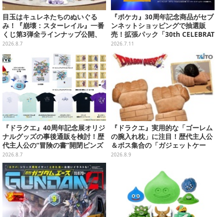
目玉はキュレネたちのぬいぐる
『ポケカ』30周年記念商品がセブ
み！『崩壊：スターレイル』一番
ンネットショッピングで抽選販
くじ第3弾全ラインナップ公開、
売！拡張パック「30th CELEBRAT
美麗ビジュアルのアクリルボード
ION」と「エーフィ・ブラッキー
2026.8.7
2026.7.11
など用意
セット」が対象
『ドラクエ』40周年記念展オリジ
『ドラクエ』実用的な「ゴーレム
ナルグッズの事後通販を検討！歴
の腕入れ枕」に注目！歴代主人公
代主人公の“冒険の書”開閉ピンズ
＆ボス集合の「ガジェットケー
をはじめ、ユニークなＴシャツや
ス」ほか9プライズが続々展開
2026.8.7
2026.8.9
雑貨など