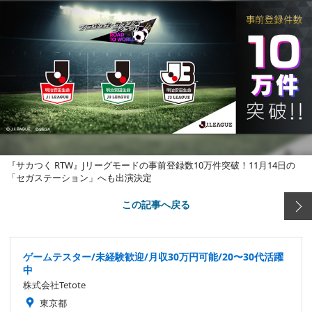
『サカつく RTW』Jリーグモードの事前登録数10万件突破！11月14日の
「セガステーション」へも出演決定
この記事へ戻る
ゲームテスター/未経験歓迎/月収30万円可能/20〜30代活躍
中
株式会社Tetote
東京都