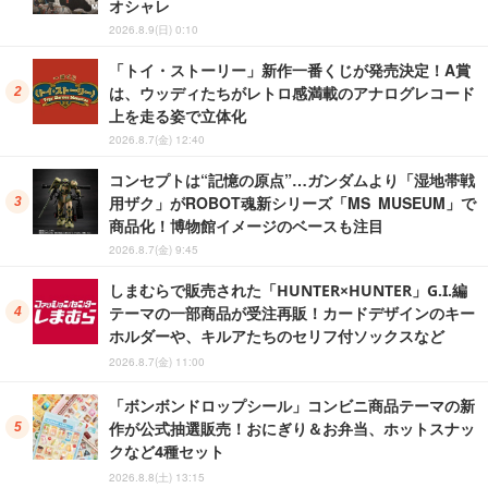
オシャレ
2026.8.9(日) 0:10
「トイ・ストーリー」新作一番くじが発売決定！A賞
は、ウッディたちがレトロ感満載のアナログレコード
上を走る姿で立体化
2026.8.7(金) 12:40
コンセプトは“記憶の原点”…ガンダムより「湿地帯戦
用ザク」がROBOT魂新シリーズ「MS MUSEUM」で
商品化！博物館イメージのベースも注目
2026.8.7(金) 9:45
しまむらで販売された「HUNTER×HUNTER」G.I.編
テーマの一部商品が受注再販！カードデザインのキー
ホルダーや、キルアたちのセリフ付ソックスなど
2026.8.7(金) 11:00
「ボンボンドロップシール」コンビニ商品テーマの新
作が公式抽選販売！おにぎり＆お弁当、ホットスナッ
クなど4種セット
2026.8.8(土) 13:15