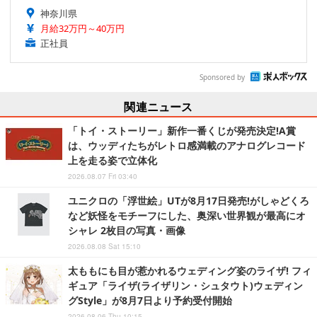
神奈川県
月給32万円～40万円
正社員
Sponsored by
関連ニュース
「トイ・ストーリー」新作一番くじが発売決定!A賞
は、ウッディたちがレトロ感満載のアナログレコード
上を走る姿で立体化
2026.08.07 Fri 03:40
ユニクロの「浮世絵」UTが8月17日発売!がしゃどくろ
など妖怪をモチーフにした、奥深い世界観が最高にオ
シャレ 2枚目の写真・画像
2026.08.08 Sat 15:10
太ももにも目が惹かれるウェディング姿のライザ! フィ
ギュア「ライザ(ライザリン・シュタウト)ウェディン
グStyle」が8月7日より予約受付開始
2026.08.06 Thu 10:15