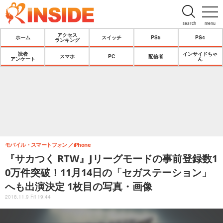
search
menu
アクセス
ホーム
スイッチ
PS5
PS4
ランキング
読者
インサイドちゃ
スマホ
PC
配信者
アンケート
ん
モバイル・スマートフォン
iPhone
『サカつく RTW』Jリーグモードの事前登録数1
0万件突破！11月14日の「セガステーション」
へも出演決定 1枚目の写真・画像
2018.11.9 Fri 19:44