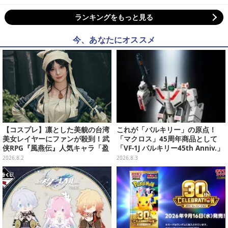
ランキングをもっと見る
今、あなたにオススメ
【コスプレ】凛とした美貌の台湾
これが「バルキリー」の原点！
美女レイヤーにファンが殺到！武
「マクロス」45周年商品として
侠RPG『風燕伝』人気キャラ「盈
「VF-1J バルキリー45th Anniv.」
盈」を完璧に再現して会場を沸か
が予約開始
2026.8.2
2026.8.3
せる【写真19枚】