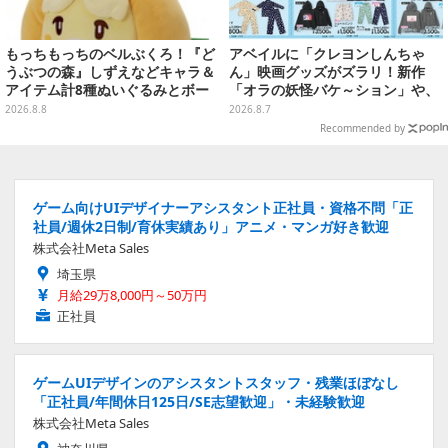
もっちもっちのベルぶくろ！『ど
アベイルに「クレヨンしんちゃ
うぶつの森』しずえなどキャラ＆
ん」映画グッズがズラリ！新作
アイテム計8種ぬいぐるみとボー
「オラの妖怪バケ～ション」や、
ルチェーン付きマスコットが発売
「ヘンダーランド」「暗黒タマタ
2026.8.8
2026.8.7
マ」などをフィーチャー
Recommended by
ゲーム向けUIデザイナーアシスタント正社員・資格不問「正
社員/週休2日制/育休実績あり」アニメ・マンガ好き歓迎
株式会社Meta Sales
埼玉県
月給29万8,000円～50万円
正社員
ゲームUIデザインのアシスタントスタッフ・残業ほぼなし
「正社員/年間休日125日/SE志望歓迎」・未経験歓迎
株式会社Meta Sales