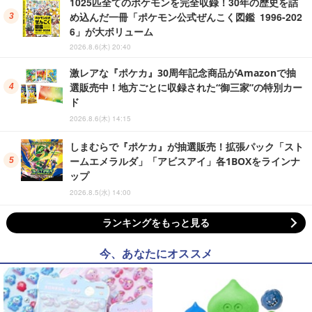
1025匹全てのポケモンを完全収録！30年の歴史を詰
め込んだ一冊「ポケモン公式ぜんこく図鑑 1996-202
6」が大ボリューム
2026.8.6(木) 20:40
激レアな『ポケカ』30周年記念商品がAmazonで抽
選販売中！地方ごとに収録された“御三家”の特別カー
ド
2026.8.6(木) 14:15
しまむらで『ポケカ』が抽選販売！拡張パック「スト
ームエメラルダ」「アビスアイ」各1BOXをラインナ
ップ
2026.8.5(水) 14:00
ランキングをもっと見る
今、あなたにオススメ