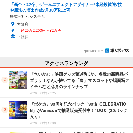
「新卒・27卒」ゲームエフェクトデザイナー/未経験歓迎/技
や魔法の演出作成/月30万以上可
株式会社ELシステム
大阪府
月給25万2,200円～32万円
正社員
Sponsored by
アクセスランキング
「ちいかわ」映画グッズ第3弾ほか、多数の新商品が
ズラリ！なんか懐いてる「鳥」マスコットや場面写ア
イテムなど必見のラインナップ
2026.8.6(木) 20:25
『ポケカ』30周年記念パック「30th CELEBRATIO
N」がAmazonで抽選販売受付中！1BOX（20パック
入り）
2026.8.6(木) 12:30