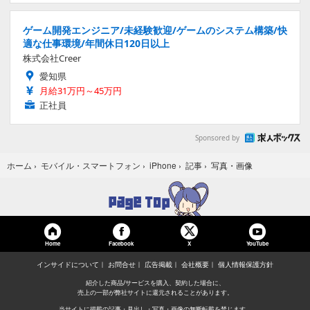
ゲーム開発エンジニア/未経験歓迎/ゲームのシステム構築/快
適な仕事環境/年間休日120日以上
株式会社Creer
愛知県
月給31万円～45万円
正社員
Sponsored by
写真・画像
ホーム
›
モバイル・スマートフォン
›
iPhone
›
記事
›
Home
Facebook
YouTube
X
インサイドについて
お問合せ
広告掲載
会社概要
個人情報保護方針
紹介した商品/サービスを購入、契約した場合に、
売上の一部が弊社サイトに還元されることがあります。
当サイトに掲載の記事・見出し・写真・画像の無断転載を禁じます。