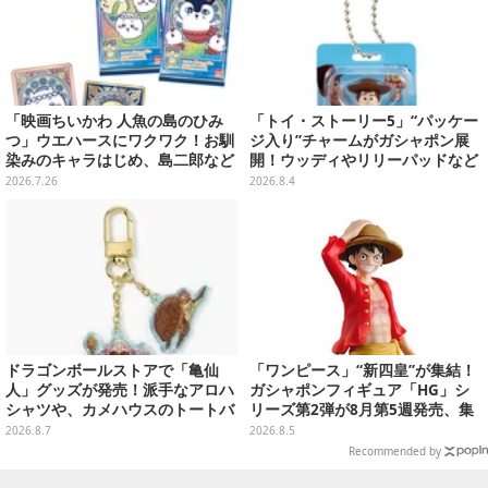
「映画ちいかわ 人魚の島のひみ
「トイ・ストーリー5」“パッケー
つ」ウエハースにワクワク！お馴
ジ入り”チャームがガシャポン展
染みのキャラはじめ、島二郎など
開！ウッディやリリーパッドなど
セイレーン編カード全22種
全5種、裏面はキャラクターごと
2026.7.26
2026.8.4
に異なるデザイン
ドラゴンボールストアで「亀仙
「ワンピース」“新四皇”が集結！
人」グッズが発売！派手なアロハ
ガシャポンフィギュア「HG」シ
シャツや、カメハウスのトートバ
リーズ第2弾が8月第5週発売、集
ッグなど夏らしいアイテムがズラ
めて並べたくなるクオリティ
2026.8.7
2026.8.5
リ
Recommended by