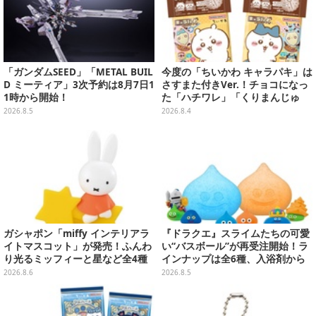
「ガンダムSEED」「METAL BUIL
今度の「ちいかわ キャラパキ」は
D ミーティア」3次予約は8月7日1
さすまた付きVer.！チョコになっ
1時から開始！
た「ハチワレ」「くりまんじゅ
う」たちも可愛い全8種
2026.8.5
2026.8.4
ガシャポン「miffy インテリアラ
『ドラクエ』スライムたちの可愛
イトマスコット」が発売！ふんわ
い“バスボール”が再受注開始！ラ
り光るミッフィーと星など全4種
インナップは全6種、入浴剤から
ラインナップ
モンスターのフィギュアが出てく
2026.8.6
2026.8.5
る