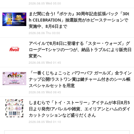
2026.08.05 Wed 05:00
まだ間に合う!『ポケカ』30周年記念拡張パック「30t
h CELEBRATION」抽選販売がホビーステーションで
実施中、8月6日まで
2026.08.06 Thu 03:00
アベイルで8月8日に登場する「スター・ウォーズ」グ
ローグーTシャツの一つが、納品トラブルにより販売日
変更へ
2026.08.05 Wed 01:45
「一番くじちょこっと パワーパフ ガールズ」全ライン
ナップ公開!ラストワン賞は鍵チャーム付きのシール帳
スペシャルセットを用意
2026.08.05 Wed 09:45
しまむらで「トイ・ストーリー」アイテムが本日8月5
日より発売!アパレルや雑貨、エイリアンとハムのダイ
カットクッションなど盛りだくさん
2026.08.05 Wed 01:10