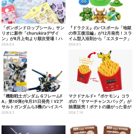
「ボンボンドロップシール」サン
『ドラクエ』のバスボール「地獄
リオに新作「churukiraデザイ
の帝王復活編」が12月発売！スラ
ン」が8月上旬より順次登場！ハ
イム型入浴剤から「エスターク」
ローキティ、はぴだんぶいなど全
「デスピサロ」ら6体が飛び出す
2026.8.4
2026.8.5
8種類
「機動戦士ガンダム GフレームF
マクドナルド×『ポケモン』コラ
A」第10弾が8月31日発売！V2ア
ボの「サマーチャンスバッグ」が
サルトガンダムら3機のハイスペ
抽選販売！ポテトの揚がった音が
ック可動フィギュア
流れる「とびだすピカチュウ ポテ
2026.8.3
2026.7.18
トタイマー」など当たる