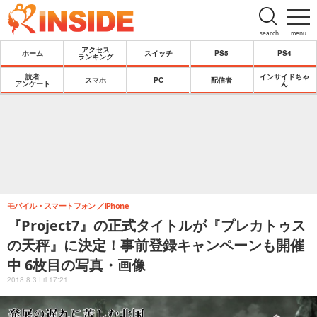
search
menu
アクセス
ホーム
スイッチ
PS5
PS4
ランキング
読者
インサイドちゃ
スマホ
PC
配信者
アンケート
ん
モバイル・スマートフォン
iPhone
『Project7』の正式タイトルが『プレカトゥス
の天秤』に決定！事前登録キャンペーンも開催
中 6枚目の写真・画像
2018.8.3 Fri 17:21