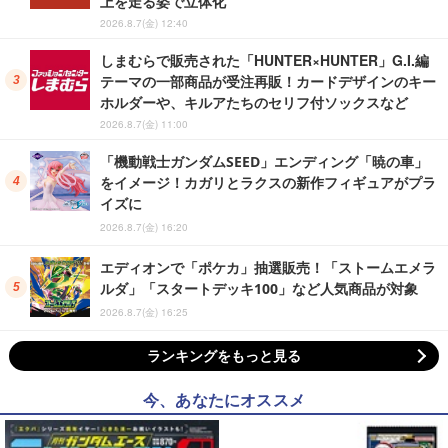
上を走る姿で立体化
2026.8.7(金) 12:40
しまむらで販売された「HUNTER×HUNTER」G.I.編
テーマの一部商品が受注再販！カードデザインのキー
ホルダーや、キルアたちのセリフ付ソックスなど
2026.8.7(金) 11:00
「機動戦士ガンダムSEED」エンディング「暁の車」
をイメージ！カガリとラクスの新作フィギュアがプラ
イズに
2026.8.7(金) 16:20
エディオンで「ポケカ」抽選販売！「ストームエメラ
ルダ」「スタートデッキ100」など人気商品が対象
2026.8.7(金) 16:25
ランキングをもっと見る
今、あなたにオススメ