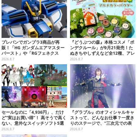
プレバンでガンプラ3商品が再
『どうぶつの森』本格コスメ「ポ
販！「HG ガンダムエアマスター
ンデクルール」が9月21発売！た
バースト」や「RGフェネクス
ぬきちやしずえなど全12種、アレ
（ナラティブVer.）」も
ンジできるリアクションシールも
2026.8.7
2026.8.7
付属
セールなのに「4,936円」、だけ
『グラブル』のオフィシャルキャ
ど“実はお買い得”！ 高そうで高く
ストって、どんなお仕事？一度き
ない、意外なスイッチソフト5選
りのステージで、“三次元での表
現”に全力を懸けるキャスト陣の
2026.8.7
2026.8.7
舞台裏【インタビュー】