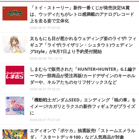
「トイ・ストーリー」新作一番くじが発売決定!A賞
は、ウッディたちがレトロ感満載のアナログレコード
上を走る姿で立体化
2026.08.07 Fri 03:40
太ももにも目が惹かれるウェディング姿のライザ! フィ
ギュア「ライザ(ライザリン・シュタウト)ウェディン
グStyle」が8月7日より予約受付開始
2026.08.06 Thu 10:15
しまむらで販売された「HUNTER×HUNTER」G.I.編テ
ーマの一部商品が受注再販!カードデザインのキーホル
ダーや、キルアたちのセリフ付ソックスなど
2026.08.07 Fri 02:00
「機動戦士ガンダムSEED」エンディング「暁の車」を
イメージ!カガリとラクスの新作フィギュアがプライズ
に
2026.08.07 Fri 07:20
エディオンで「ポケカ」抽選販売!「ストームエメラル
ダ」「スタートデッキ100」など人気商品が対象