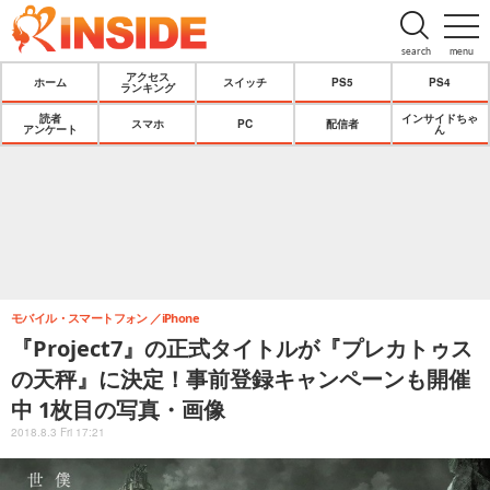
search
menu
アクセス
ホーム
スイッチ
PS5
PS4
ランキング
読者
インサイドちゃ
スマホ
PC
配信者
アンケート
ん
モバイル・スマートフォン
iPhone
『Project7』の正式タイトルが『プレカトゥス
の天秤』に決定！事前登録キャンペーンも開催
中 1枚目の写真・画像
2018.8.3 Fri 17:21