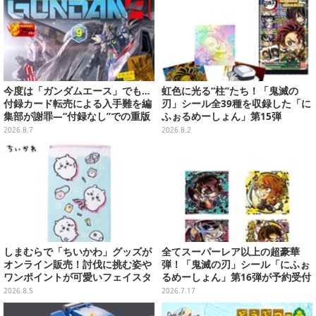
今度は「ガンダムエース」でも…
虹色に光る“柱”たち！「鬼滅の
付録カード転売による入手難を編
刃」シール全39種を収録した「に
集部が謝罪―“付録なし”での重版
ふぉるめーしょん」第15弾
対応を進行中
2026.8.7
2026.8.2
しまむらで「ちいかわ」グッズが
全てスーパーレア以上の超豪華
オンライン販売！討伐に挑む姿や
弾！「鬼滅の刃」シール「にふぉ
ワンポイントが可愛いフェイスタ
るめーしょん」第16弾が予約受付
オル、バスマットなど全14種
実施、胡蝶しのぶや童磨など全39
2026.8.5
2026.7.17
種