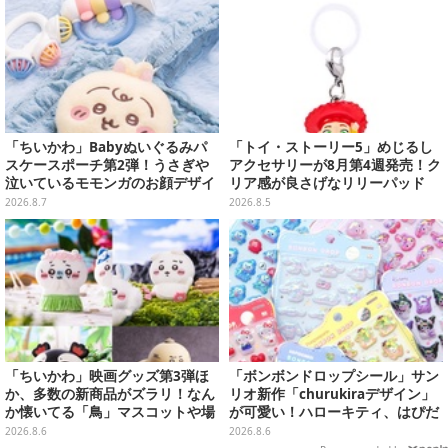
「ちいかわ」Babyぬいぐるみパ
「トイ・ストーリー5」めじるし
スケースポーチ第2弾！うさぎや
アクセサリーが8月第4週発売！ク
泣いているモモンガのお顔デザイ
リア感が良さげなリリーパッド
ン全4種が8月下旬プライズ展開
や、ジェシーなど全5種ラインナ
2026.8.7
2026.8.5
ップ
「ちいかわ」映画グッズ第3弾ほ
「ボンボンドロップシール」サン
か、多数の新商品がズラリ！なん
リオ新作「churukiraデザイン」
か懐いてる「鳥」マスコットや場
が可愛い！ハローキティ、はぴだ
面写アイテムなど必見のラインナ
んぶいなど全8種類が順次展開
2026.8.6
2026.8.6
ップ