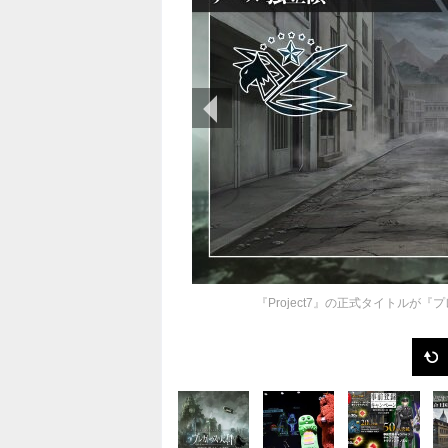
前の画像
『Project7』の正式タイトル