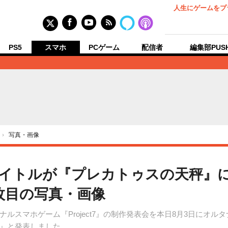
人生にゲームをプ
PS5
スマホ
PCゲーム
配信者
編集部PUS
›
写真・画像
正式タイトルが『プレカトゥスの天秤
枚目の写真・画像
ルスマホゲーム『Project7』の制作発表会を本日8月3日にオ
』と発表しました。