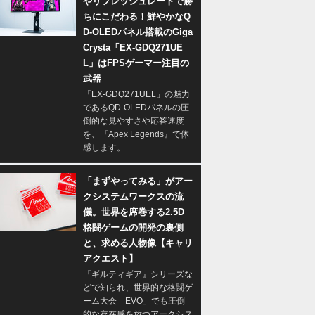
やリフレッシュレートで勝
ちにこだわる！鮮やかなQ
D-OLEDパネル搭載のGiga
Crysta「EX-GDQ271UE
L」はFPSゲーマー注目の
武器
「EX-GDQ271UEL」の魅力
であるQD-OLEDパネルの圧
倒的な見やすさや応答速度
を、『Apex Legends』で体
感します。
「まずやってみる」がアー
クシステムワークスの流
儀。世界を席巻する2.5D
格闘ゲームの開発の裏側
と、求める人物像【キャリ
アクエスト】
『ギルティギア』シリーズな
どで知られ、世界的な格闘ゲ
ーム大会「EVO」でも圧倒
的な存在感を放つアークシス