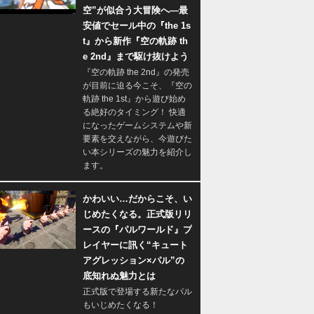
空”が似合う大冒険へ―最
安値でセール中の『the 1s
t』から新作『空の軌跡 th
e 2nd』まで駆け抜けよう
『空の軌跡 the 2nd』の発売
が目前に迫る今こそ、『空の
軌跡 the 1st』から遊び始め
る絶好のタイミング！ 快適
になったゲームシステムや新
要素を交えながら、今遊びた
い本シリーズの魅力を紹介し
ます。
かわいい…だからこそ、い
じめたくなる。正式版リリ
ースの『パルワールド』プ
レイヤーに訊く“キュート
アグレッション×パル”の
底知れぬ魅力とは
正式版で登場する新たなパル
もいじめたくなる！