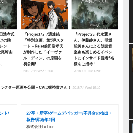
』前田浩孝氏
『Project7』7週連続
『Project7』代永翼さ
けの陰
「特別企画」第5弾スタ
ん、伊藤静さん、明坂
レン
ート－Rejet前田浩孝氏
聡美さんによる朗読音
は尾崎由
が制作した「イーヴァ
楽劇も楽しめるイベン
ル・ディン」の原画を
トにインサイド読者5名
初公開!
様をご招待！
25
2018.7.11 Wed 15:00
2018.7.10 Tue 13:01
たキャラクター原画を公開－CVは梶裕貴さん！
2018.7.4 Wed 15:10
ント/
27卒・新卒/ゲームデバッガー/不具合の検出・
報告/昇給年2回
株式会社Le Lien