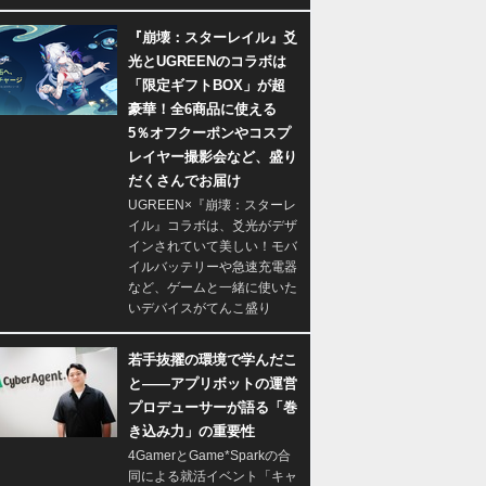
『崩壊：スターレイル』爻
光とUGREENのコラボは
「限定ギフトBOX」が超
豪華！全6商品に使える
5％オフクーポンやコスプ
レイヤー撮影会など、盛り
だくさんでお届け
UGREEN×『崩壊：スターレ
イル』コラボは、爻光がデザ
インされていて美しい！モバ
イルバッテリーや急速充電器
など、ゲームと一緒に使いた
いデバイスがてんこ盛り
若手抜擢の環境で学んだこ
と――アプリボットの運営
プロデューサーが語る「巻
き込み力」の重要性
4GamerとGame*Sparkの合
同による就活イベント「キャ