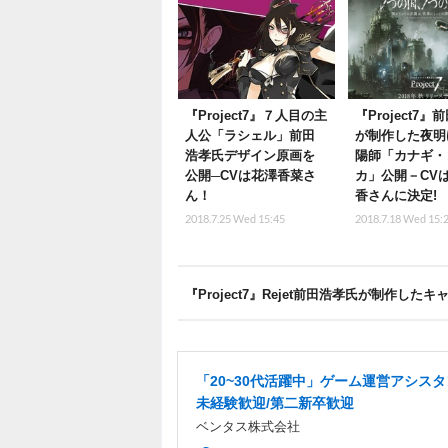
『Project7』７人目の主
『Project7
人公「ラシェル」前田
が制作した夜明
浩孝氏デザイン原画を
陽師「カナギ・
公開─CVは花澤香菜さ
カ」公開－CV
ん！
香さんに決定!
2018.7.25 Wed 15:45
2018.7.18 Wed 15:
『Project7』Rejet前田浩孝氏が制作し
「20~30代活躍中」ゲーム運営アシスタ
未経験歓迎/第二新卒歓迎
ベンタス株式会社