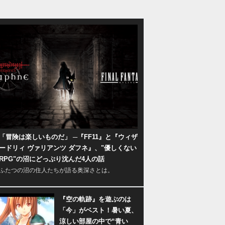
「冒険は楽しいものだ」 ─『FF11』と『ウィザ
ードリィ ヴァリアンツ ダフネ』、"優しくない
RPG"の沼にどっぷり沈んだ4人の話
ふたつの沼の住人たちが語る奥深さとは。
『空の軌跡』を遊ぶのは
「今」がベスト！暑い夏、
涼しい部屋の中で“青い