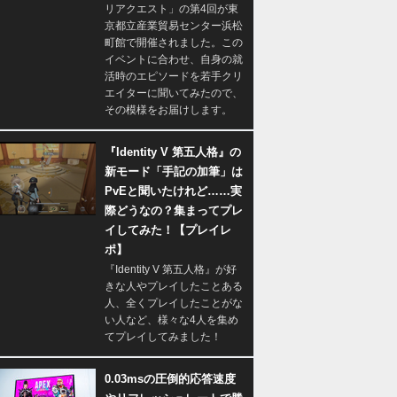
リアクエスト」の第4回が東
京都立産業貿易センター浜松
町館で開催されました。この
イベントに合わせ、自身の就
活時のエピソードを若手クリ
エイターに聞いてみたので、
その模様をお届けします。
『Identity V 第五人格』の
新モード「手記の加筆」は
PvEと聞いたけれど……実
際どうなの？集まってプレ
イしてみた！【プレイレ
ポ】
『Identity V 第五人格』が好
きな人やプレイしたことある
人、全くプレイしたことがな
い人など、様々な4人を集め
てプレイしてみました！
0.03msの圧倒的応答速度