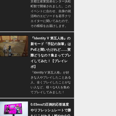
京都立産業貿易センター浜松
町館で開催されました。この
イベントに合わせ、自身の就
活時のエピソードを若手クリ
エイターに聞いてみたので、
その模様をお届けします。
『Identity V 第五人格』の
新モード「手記の加筆」は
PvEと聞いたけれど……実
際どうなの？集まってプレ
イしてみた！【プレイレ
ポ】
『Identity V 第五人格』が好
きな人やプレイしたことある
人、全くプレイしたことがな
い人など、様々な4人を集め
てプレイしてみました！
0.03msの圧倒的応答速度
やリフレッシュレートで勝
ちにこだわる！鮮やかなQ