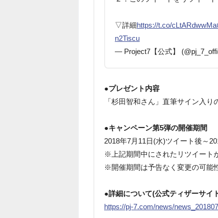
▽詳細
https://t.co/cLtARdwwMa
n2Tiscu
— Project7【公式】 (@pj_7_offic
●プレゼント内容
「杉田智和さん」直筆サイン入りのギ
●キャンペーン第5弾の開催期間
2018年7月11日(水)ツイート後～201
※上記期間中にされたリツイート
※開催期間は予告なく変更の可能
●詳細について(公式ティザーサイ
https://pj-7.com/news/news_20180