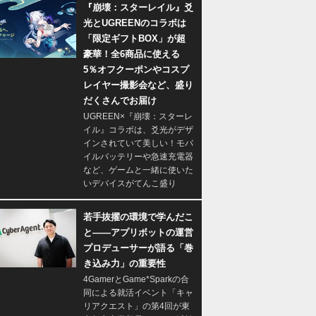
『崩壊：スターレイル』爻
光とUGREENのコラボは
「限定ギフトBOX」が超
豪華！全6商品に使える
5％オフクーポンやコスプ
レイヤー撮影会など、盛り
だくさんでお届け
UGREEN×『崩壊：スターレ
イル』コラボは、爻光がデザ
インされていて美しい！モバ
イルバッテリーや急速充電器
など、ゲームと一緒に使いた
いデバイスがてんこ盛り
若手抜擢の環境で学んだこ
と――アプリボットの運営
プロデューサーが語る「巻
き込み力」の重要性
4GamerとGame*Sparkの合
同による就活イベント「キャ
リアクエスト」の第4回が東