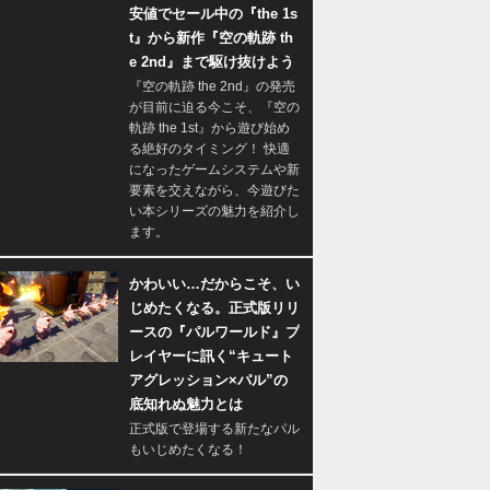
安値でセール中の『the 1s
t』から新作『空の軌跡 th
e 2nd』まで駆け抜けよう
『空の軌跡 the 2nd』の発売
が目前に迫る今こそ、『空の
軌跡 the 1st』から遊び始め
る絶好のタイミング！ 快適
になったゲームシステムや新
要素を交えながら、今遊びた
い本シリーズの魅力を紹介し
ます。
かわいい…だからこそ、い
じめたくなる。正式版リリ
ースの『パルワールド』プ
レイヤーに訊く“キュート
アグレッション×パル”の
底知れぬ魅力とは
正式版で登場する新たなパル
もいじめたくなる！