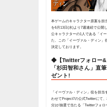
本ゲームのキャラクター原案を担当
を6月13日(水)より7週連続で公
公キャラクターの1人である「イ
た、この「イーヴァル・ディン」
決定しております。
◆【Twitterフォ
「杉田智和さん」直
ゼント!
「イーヴァル・ディン」役を担当
わせてProject7の公式Twitte
分)が抽選で当たる「Twitter