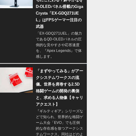
D-OLEDパネル搭載のGiga
Crysta「EX-GDQ271UE
L」はFPSゲーマー注目の
武器
「EX-GDQ271UEL」の魅力
であるQD-OLEDパネルの圧
倒的な見やすさや応答速度
を、『Apex Legends』で体
感します。
「まずやってみる」がアー
クシステムワークスの流
儀。世界を席巻する2.5D
格闘ゲームの開発の裏側
と、求める人物像【キャリ
アクエスト】
『ギルティギア』シリーズな
どで知られ、世界的な格闘ゲ
ーム大会「EVO」でも圧倒
的な存在感を放つアークシス
テムワークス。同社はどのよ