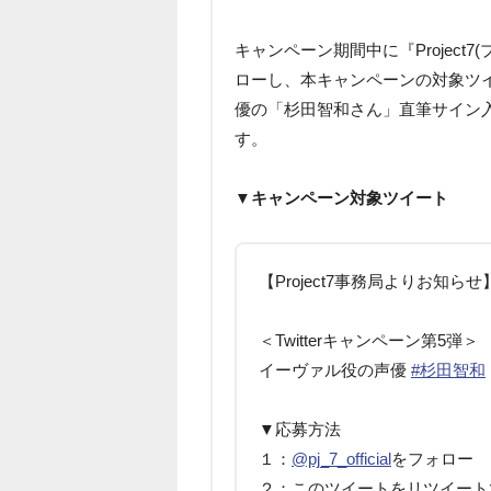
キャンペーン期間中に『Project7
ローし、本キャンペーンの対象ツ
優の「杉田智和さん」直筆サイン入り
す。
▼キャンペーン対象ツイート
【Project7事務局よりお知らせ
＜Twitterキャンペーン第5弾＞
イーヴァル役の声優
#杉田智和
▼応募方法
１：
@pj_7_official
をフォロー
２：このツイートをリツイート