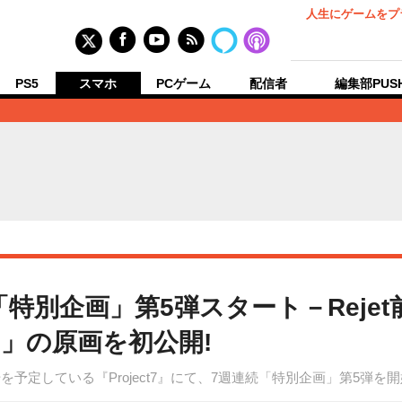
人生にゲームをプ
PS5
スマホ
PCゲーム
配信者
編集部PUS
連続「特別企画」第5弾スタート－Rej
」の原画を初公開!
を予定している『Project7』にて、7週連続「特別企画」第5弾を