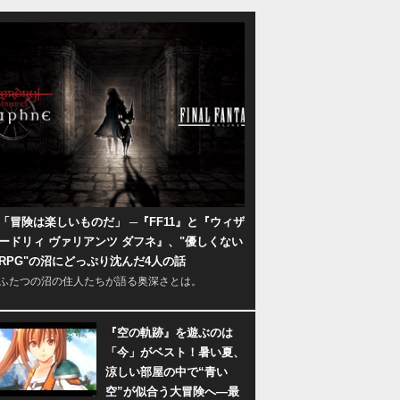
「冒険は楽しいものだ」 ─『FF11』と『ウィザ
ードリィ ヴァリアンツ ダフネ』、"優しくない
RPG"の沼にどっぷり沈んだ4人の話
ふたつの沼の住人たちが語る奥深さとは。
『空の軌跡』を遊ぶのは
「今」がベスト！暑い夏、
涼しい部屋の中で“青い
空”が似合う大冒険へ―最