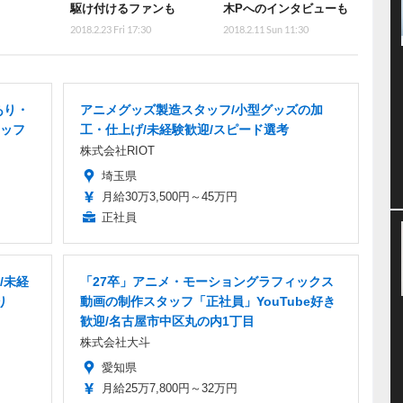
駆け付けるファンも
木Pへのインタビューも
2018.2.23 Fri 17:30
2018.2.11 Sun 11:30
あり・
アニメグッズ製造スタッフ/小型グッズの加
ッフ
工・仕上げ/未経験歓迎/スピード選考
株式会社RIOT
埼玉県
月給30万3,500円～45万円
正社員
/未経
「27卒」アニメ・モーショングラフィックス
り
動画の制作スタッフ「正社員」YouTube好き
歓迎/名古屋市中区丸の内1丁目
株式会社大斗
愛知県
月給25万7,800円～32万円