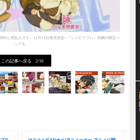
H BALL 閃乱カグラ』12月13日発売決定─『シノビリフレ』同梱の限定パ
ックも
この記事へ戻る
2/10