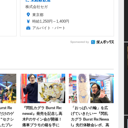
に 未経験歓迎
株式会社セガ
東京都
時給1,250円～1,400円
アルバイト・パート
Sponsored by
st Re
『閃乱カグラ Burst Re:
「おっぱいの輪」を広
気だけのゲ
newal』発売を記念し高
げていきたいー『閃乱
 “セクシ
木Pのサイン会が開催！
カグラ Burst Re:Newa
したプレ
痛車プラモの箱を手に
l』先行体験会レポ、高