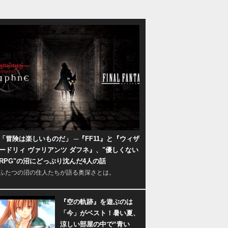
「冒険は楽しいものだ」 ─『FF11』と『ウィザ
ードリィ ヴァリアンツ ダフネ』、"優しくない
RPG"の沼にどっぷり沈んだ4人の話
ふたつの沼の住人たちが語る奥深さとは。
『空の軌跡』を遊ぶのは
「今」がベスト！暑い夏、
涼しい部屋の中で“青い