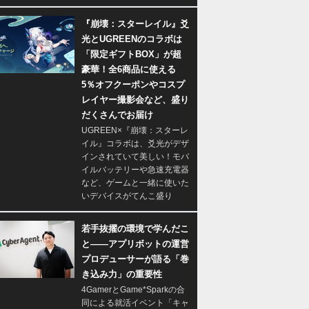
『崩壊：スターレイル』爻
光とUGREENのコラボは
「限定ギフトBOX」が超
豪華！全6商品に使える
5％オフクーポンやコスプ
レイヤー撮影会など、盛り
だくさんでお届け
UGREEN×『崩壊：スターレ
イル』コラボは、爻光がデザ
インされていて美しい！モバ
イルバッテリーや急速充電器
など、ゲームと一緒に使いた
いデバイスがてんこ盛り
若手抜擢の環境で学んだこ
と――アプリボットの運営
プロデューサーが語る「巻
き込み力」の重要性
4GamerとGame*Sparkの合
同による就活イベント「キャ