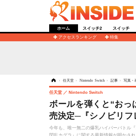
ホーム
スイッチ2
スイッチ
アクセスランキング
特集
ホーム
›
任天堂
›
Nintendo Switch
›
記事
›
写真・
任天堂
Nintendo Switch
ボールを弾くと“おっぱい
売決定─『シノビリフ
今年も、唯一無二の爆乳ハイパーバトル『閃
閃乱カグラ』に関する最新情報が明かされ