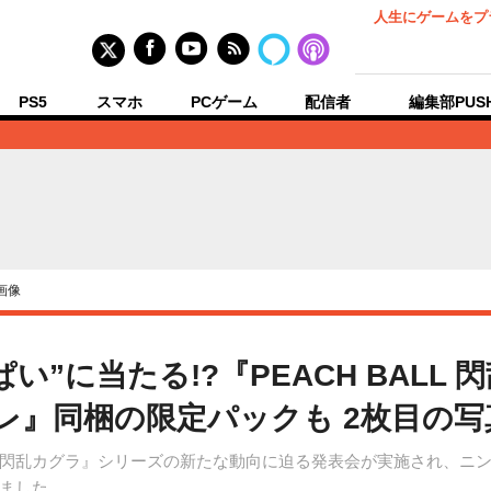
人生にゲームをプ
PS5
スマホ
PCゲーム
配信者
編集部PUS
画像
”に当たる!?『PEACH BALL 
レ』同梱の限定パックも 2枚目の写
乱カグラ』シリーズの新たな動向に迫る発表会が実施され、ニンテン
ました。