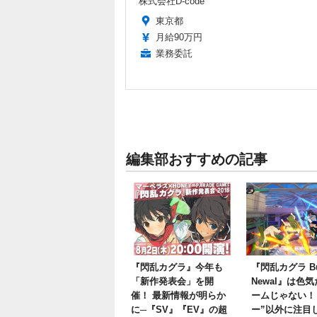
株式会社D-code
東京都
月給90万円
業務委託
編集部おすすめの記事
『閃乱カグラ』今年も
『閃乱カグラ Bur
「新作発表会」を開
Newal』は色
催！ 最新情報が明らか
ームじゃない！
に─『SV』『EV』の超
ー”以外に注目