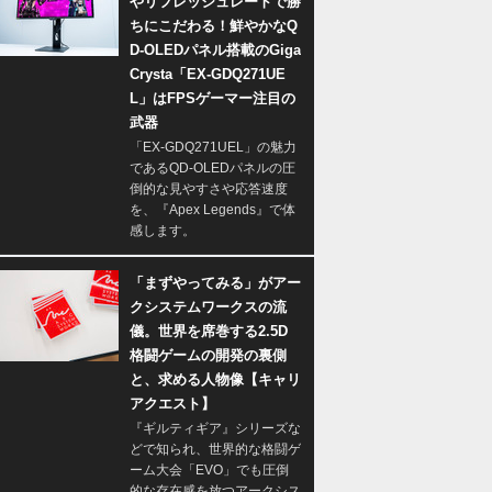
やリフレッシュレートで勝
ちにこだわる！鮮やかなQ
D-OLEDパネル搭載のGiga
Crysta「EX-GDQ271UE
L」はFPSゲーマー注目の
武器
「EX-GDQ271UEL」の魅力
であるQD-OLEDパネルの圧
倒的な見やすさや応答速度
を、『Apex Legends』で体
感します。
「まずやってみる」がアー
クシステムワークスの流
儀。世界を席巻する2.5D
格闘ゲームの開発の裏側
と、求める人物像【キャリ
アクエスト】
『ギルティギア』シリーズな
どで知られ、世界的な格闘ゲ
ーム大会「EVO」でも圧倒
的な存在感を放つアークシス