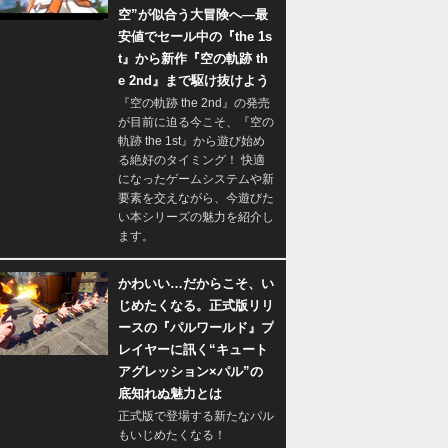
空”が似合う大冒険へ―最
安値でセール中の『the 1s
t』から新作『空の軌跡 th
e 2nd』まで駆け抜けよう
『空の軌跡 the 2nd』の発売
が目前に迫る今こそ、『空の
軌跡 the 1st』から遊び始め
る絶好のタイミング！ 快適
になったゲームシステムや新
要素を交えながら、今遊びた
い本シリーズの魅力を紹介し
ます。
かわいい…だからこそ、い
じめたくなる。正式版リリ
ースの『パルワールド』プ
レイヤーに訊く“キュート
アグレッション×パル”の
底知れぬ魅力とは
正式版で登場する新たなパル
もいじめたくなる！