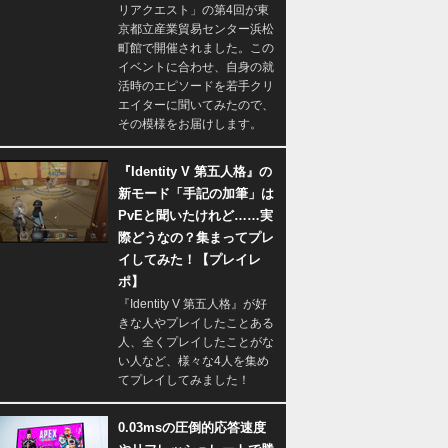
リアクエスト」の第4回が東
京都立産業貿易センター浜松
町館で開催されました。この
イベントに合わせ、自身の就
活時のエピソードを若手クリ
エイターに聞いてみたので、
その模様をお届けします。
『Identity V 第五人格』の
新モード「手記の加筆」は
PvEと聞いたけれど……実
際どうなの？集まってプレ
イしてみた！【プレイレ
ポ】
『Identity V 第五人格』が好
きな人やプレイしたことある
人、全くプレイしたことがな
い人など、様々な4人を集め
てプレイしてみました！
0.03msの圧倒的応答速度