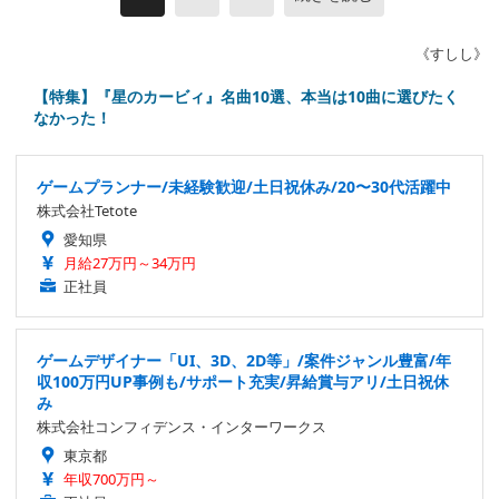
《すしし》
【特集】『星のカービィ』名曲10選、本当は10曲に選びたく
なかった！
ゲームプランナー/未経験歓迎/土日祝休み/20〜30代活躍中
株式会社Tetote
愛知県
月給27万円～34万円
正社員
ゲームデザイナー「UI、3D、2D等」/案件ジャンル豊富/年
収100万円UP事例も/サポート充実/昇給賞与アリ/土日祝休
み
株式会社コンフィデンス・インターワークス
東京都
年収700万円～