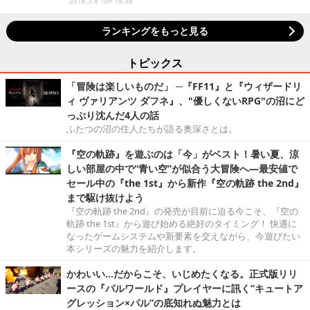
2016.3.8 Tue 19:38
ランキングをもっと見る
トピックス
「冒険は楽しいものだ」 ─『FF11』と『ウィザードリ
ィ ヴァリアンツ ダフネ』、"優しくないRPG"の沼にど
っぷり沈んだ4人の話
ふたつの沼の住人たちが語る奥深さとは。
『空の軌跡』を遊ぶのは「今」がベスト！暑い夏、涼
しい部屋の中で“青い空”が似合う大冒険へ―最安値で
セール中の『the 1st』から新作『空の軌跡 the 2nd』
まで駆け抜けよう
『空の軌跡 the 2nd』の発売が目前に迫る今こそ、『空の
軌跡 the 1st』から遊び始める絶好のタイミング！ 快適に
なったゲームシステムや新要素を交えながら、今遊びたい
本シリーズの魅力を紹介します。
かわいい…だからこそ、いじめたくなる。正式版リリ
ースの『パルワールド』プレイヤーに訊く“キュートア
グレッション×パル”の底知れぬ魅力とは