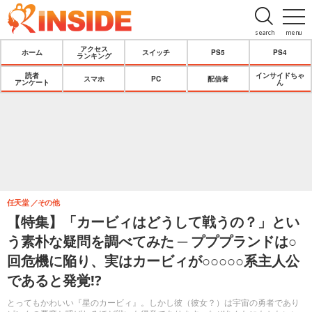
search
menu
アクセス
ホーム
スイッチ
PS5
PS4
ランキング
読者
インサイドちゃ
スマホ
PC
配信者
アンケート
ん
任天堂
その他
【特集】「カービィはどうして戦うの？」とい
う素朴な疑問を調べてみた ─ プププランドは○
回危機に陥り、実はカービィが○○○○○系主人公
であると発覚!?
とってもかわいい『星のカービィ』。しかし彼（彼女？）は宇宙の勇者であり