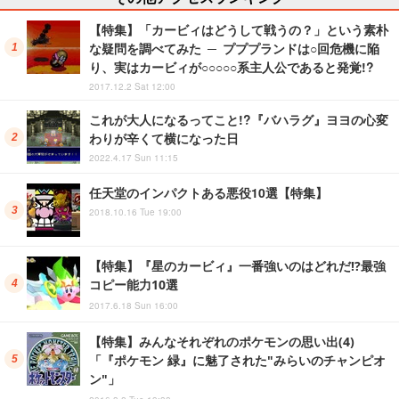
【特集】「カービィはどうして戦うの？」という素朴
な疑問を調べてみた ─ プププランドは○回危機に陥
り、実はカービィが○○○○○系主人公であると発覚!?
2017.12.2 Sat 12:00
これが大人になるってこと!?『バハラグ』ヨヨの心変
わりが辛くて横になった日
2022.4.17 Sun 11:15
任天堂のインパクトある悪役10選【特集】
2018.10.16 Tue 19:00
【特集】『星のカービィ』一番強いのはどれだ!?最強
コピー能力10選
2017.6.18 Sun 16:00
【特集】みんなそれぞれのポケモンの思い出(4)
「『ポケモン 緑』に魅了された"みらいのチャンピオ
ン"」