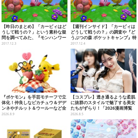
【昨日のまとめ】「カービィはど
【週刊インサイド】「カービィは
うして戦うの？」という素朴な疑
どうして戦うの？」の調査や『ど
問を調べてみた、『モンハンワー
うぶつの森 ポケットキャンプ』特
ルド』βテストの詳細、『FGO』
集に関心集中─『FGO』に関する
2017.12.3
2017.12.4
イチオシのマシュが描かれた概念
様々な記事も人気に
礼装は？…など(12/2)
『ポケモン』を手芸モチーフで立
【コスプレ】透き通るような柔肌
体化！仲良しなピカチュウ＆デデ
に抜群のスタイルで魅了する美女
ンネやチルット＆ウールーなど全
たちがずらり！「2026漫画博覧
6種
会」美麗コンパニオンまとめ【画
2026.8.9
2026.8.5
像39枚】