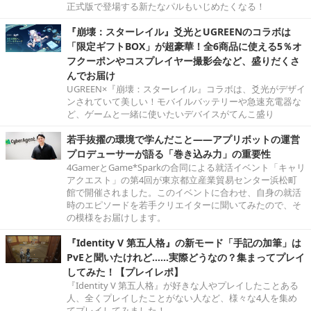
正式版で登場する新たなパルもいじめたくなる！
『崩壊：スターレイル』爻光とUGREENのコラボは
「限定ギフトBOX」が超豪華！全6商品に使える5％オ
フクーポンやコスプレイヤー撮影会など、盛りだくさ
んでお届け
UGREEN×『崩壊：スターレイル』コラボは、爻光がデザイ
ンされていて美しい！モバイルバッテリーや急速充電器な
ど、ゲームと一緒に使いたいデバイスがてんこ盛り
若手抜擢の環境で学んだこと――アプリボットの運営
プロデューサーが語る「巻き込み力」の重要性
4GamerとGame*Sparkの合同による就活イベント「キャリ
アクエスト」の第4回が東京都立産業貿易センター浜松町
館で開催されました。このイベントに合わせ、自身の就活
時のエピソードを若手クリエイターに聞いてみたので、そ
の模様をお届けします。
『Identity V 第五人格』の新モード「手記の加筆」は
PvEと聞いたけれど……実際どうなの？集まってプレイ
してみた！【プレイレポ】
『Identity V 第五人格』が好きな人やプレイしたことある
人、全くプレイしたことがない人など、様々な4人を集め
てプレイしてみました！