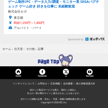
ゲーム制作/PC・データ入力/調査・モニター系 SEGAバグチ
ェック ゲーム好き 好きを仕事に 未経験歓迎
株式会社セガ
東京都
時給1,250円～1,400円
アルバイト・パート
Sponsored by
記事
ホーム
›
任天堂
›
その他
›
Home
Facebook
YouTube
X
インサイドについて
お問合せ
広告掲載
会社概要
個人情報保護方針
紹介した商品/サービスを購入、契約した場合に、
売上の一部が弊社サイトに還元されることがあります。
当サイトに掲載の記事・見出し・写真・画像の無断転載を禁じます。
Copyright © 2026 IID, Inc.