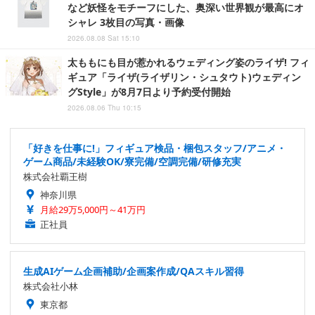
など妖怪をモチーフにした、奥深い世界観が最高にオ
シャレ 3枚目の写真・画像
2026.08.08 Sat 15:10
太ももにも目が惹かれるウェディング姿のライザ! フィ
ギュア「ライザ(ライザリン・シュタウト)ウェディン
グStyle」が8月7日より予約受付開始
2026.08.06 Thu 10:15
「好きを仕事に!」フィギュア検品・梱包スタッフ/アニメ・
ゲーム商品/未経験OK/寮完備/空調完備/研修充実
株式会社覇王樹
神奈川県
月給29万5,000円～41万円
正社員
生成AIゲーム企画補助/企画案作成/QAスキル習得
株式会社小林
東京都