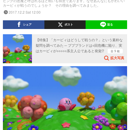
ピンクの悪魔と呼ばれるほど戦いも得意であります。なぜあんなにもかわいい
カービィが戦うのでしょうか？ その理由を調べてみました。
2017.12.2 Sat 12:00
シェア
ポスト
送る
【特集】「カービィはどうして戦うの？」という素朴な
疑問を調べてみた ─ プププランドは○回危機に陥り、実
はカービィが○○○○○系主人公であると発覚!?
全 9 枚
拡大写真