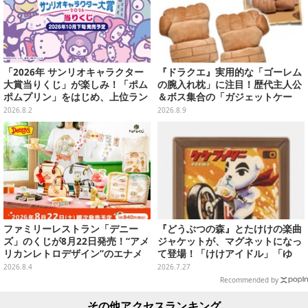
「2026年 サンリオキャラクター
『ドラクエ』実用的な「ゴーレム
大賞当りくじ」が楽しみ！「ポム
の腕入れ枕」に注目！歴代主人公
ポムプリン」をはじめ、上位ラン
＆ボス集合の「ガジェットケー
クインが登場するスペシャル企画
ス」ほか9プライズが続々展開
2026.8.2
2026.8.9
ファミリーレストラン「デニー
『どうぶつの森』とたけけの楽曲
ズ」のくじが8月22日発売！“アメ
ジャケットが、マグネットになっ
リカンレトロデザイン”のエナメ
て登場！「けけアイドル」「ゆ
ルバッグやTシャツなど、日常使
け！けけライダー」など全10種
2026.8.4
2026.7.27
いできるグッズを用意
Recommended by
その他アクセスランキング