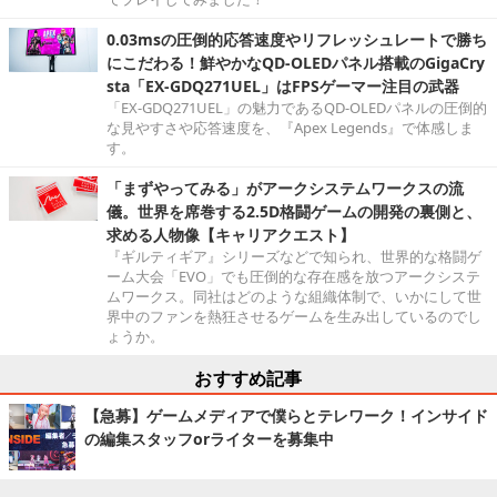
0.03msの圧倒的応答速度やリフレッシュレートで勝ち
にこだわる！鮮やかなQD-OLEDパネル搭載のGigaCry
sta「EX-GDQ271UEL」はFPSゲーマー注目の武器
「EX-GDQ271UEL」の魅力であるQD-OLEDパネルの圧倒的
な見やすさや応答速度を、『Apex Legends』で体感しま
す。
「まずやってみる」がアークシステムワークスの流
儀。世界を席巻する2.5D格闘ゲームの開発の裏側と、
求める人物像【キャリアクエスト】
『ギルティギア』シリーズなどで知られ、世界的な格闘ゲ
ーム大会「EVO」でも圧倒的な存在感を放つアークシステ
ムワークス。同社はどのような組織体制で、いかにして世
界中のファンを熱狂させるゲームを生み出しているのでし
ょうか。
おすすめ記事
【急募】ゲームメディアで僕らとテレワーク！インサイド
の編集スタッフorライターを募集中