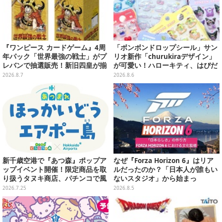
『ワンピース カードゲーム』4周
「ボンボンドロップシール」サン
年パック「世界最強の戦士」がプ
リオ新作「churukiraデザイン」
レバンで抽選販売！新旧四皇が揃
が可愛い！ハローキティ、はぴだ
い踏み、刃牙作者が描く「カイド
んぶいなど全8種類が順次展開
2026.8.7
2026.8.6
ウ」も
新千歳空港で『あつ森』ポップア
なぜ『Forza Horizon 6』はリア
ップイベント開催！限定商品を取
ルだったのか？「日本人が誰もい
り扱うタヌキ商店、パチンコで風
ないスタジオ」から始まっ
船を狙う体験ゲームなど
た、“生活感のある日本"の作り方
2026.7.25
2026.8.5
【CEDEC2026】