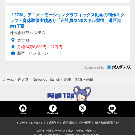
「27卒」アニメ・モーショングラフィックス動画の制作スタ
ッフ・育休取得実績あり「正社員/SNSスキル習得」港区港
南1丁目
株式会社ELシステム
東京都
月給24万8,800円～32万円
新卒・インターン
Sponsored by
写真・画像
ホーム
›
任天堂
›
Nintendo Switch
›
記事
›
Home
Facebook
YouTube
X
インサイドについて
お問合せ
広告掲載
会社概要
個人情報保護方針
紹介した商品/サービスを購入、契約した場合に、
売上の一部が弊社サイトに還元されることがあります。