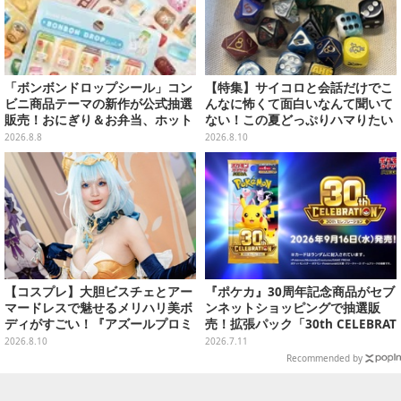
「ボンボンドロップシール」コン
【特集】サイコロと会話だけでこ
ビニ商品テーマの新作が公式抽選
んなに怖くて面白いなんて聞いて
販売！おにぎり＆お弁当、ホット
ない！この夏どっぷりハマりたい
スナックなど4種セット
TRPG・マダミス初心者向けおす
2026.8.8
2026.8.10
すめ5選
【コスプレ】大胆ビスチェとアー
『ポケカ』30周年記念商品がセブ
マードレスで魅せるメリハリ美ボ
ンネットショッピングで抽選販
ディがすごい！『アズールプロミ
売！拡張パック「30th CELEBRAT
リア』シャルの大きな瞳に見惚れ
ION」と「エーフィ・ブラッキー
2026.8.10
2026.7.11
てしまう【写真7枚】
セット」が対象
Recommended by