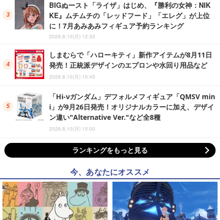
BIGぬースト「ライザ」はじめ、『勝利の女神：NIK
KE』ムチムチの「レッドフード」「エレグ」が上位
に！7月あみあみフィギュア予約ランキング
2026.8.10(月) 12:35
しまむらで「ハローキティ」新作アイテムが8月11日
発売！正統派デザインのエプロンや水回り用品など
2026.8.10(月) 10:45
「Hi-νガンダム」デフォルメフィギュア「QMSV min
i」が9月26日発売！オリジナルカラーに加え、デザイ
ン違い"Alternative Ver."など全8種
2026.8.10(月) 15:00
ランキングをもっと見る
今、あなたにオススメ