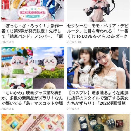
「ぼっち・ざ・ろっく！」新作一
セクシーな「モモ・ベリア・デビ
番くじ第5弾が発売決定！先行し
ルーク」に目を奪われる！「一番
て「結束バンド」メンバー、「廣
くじ To LOVEる-とらぶる-ダーク
井きくり」のメイド衣装フィギュ
ネス」のラストワン賞が公開
2026.8.4
2026.8.10
アを公開
「ちいかわ」映画グッズ第3弾ほ
【コスプレ】透き通るような柔肌
か、多数の新商品がズラリ！なん
に抜群のスタイルで魅了する美女
か懐いてる「鳥」マスコットや場
たちがずらり！「2026漫画博覧
面写アイテムなど必見のラインナ
会」美麗コンパニオンまとめ【画
2026.8.6
2026.8.5
ップ
像39枚】