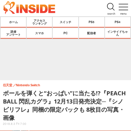
search
menu
アクセス
ホーム
スイッチ
PS5
PS4
ランキング
読者
インサイドちゃ
スマホ
PC
配信者
アンケート
ん
任天堂
Nintendo Switch
ボールを弾くと“おっぱい”に当たる!?『PEACH
BALL 閃乱カグラ』12月13日発売決定─『シノ
ビリフレ』同梱の限定パックも 8枚目の写真・
画像
2018.8.3 Fri 7:00