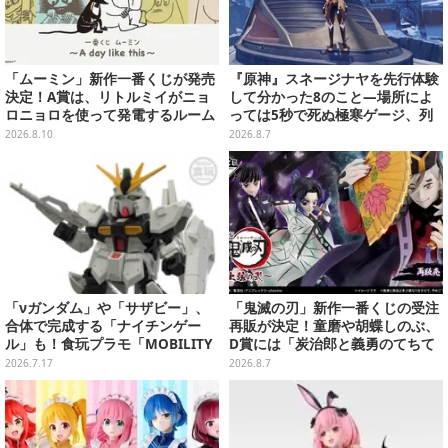
「ムーミン」新作一番くじが発売
『原神』スネージナヤを先行体験
決定！A賞は、リトルミイがニョ
して分かった8のこと―場所によ
ロニョロを使って発電するルーム
っては5秒で死ぬ極寒ゲージ、列
ライト
車は“ダイナミック途中下車”可能
2026.8.10
2026.8.7
など自由度高め
「νガンダム」や「サザビー」、
「鬼滅の刃」新作一番くじの受注
合体で完成する「ナイチンゲー
再販が決定！童磨や胡蝶しのぶ、
ル」も！食玩プラモ「MOBILITY
D賞には「炭治郎と義勇のてちて
JOINT GUNDAM」第13弾が12月
ちフィギュア」も
2026.7.17
2026.8.7
発売