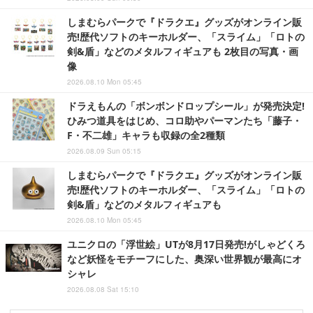
しまむらパークで『ドラクエ』グッズがオンライン販
売!歴代ソフトのキーホルダー、「スライム」「ロトの
剣&盾」などのメタルフィギュアも 2枚目の写真・画
像
2026.08.10 Mon 05:45
ドラえもんの「ボンボンドロップシール」が発売決定!
ひみつ道具をはじめ、コロ助やパーマンたち「藤子・
F・不二雄」キャラも収録の全2種類
2026.08.09 Sun 05:15
しまむらパークで『ドラクエ』グッズがオンライン販
売!歴代ソフトのキーホルダー、「スライム」「ロトの
剣&盾」などのメタルフィギュアも
2026.08.10 Mon 05:45
ユニクロの「浮世絵」UTが8月17日発売!がしゃどくろ
など妖怪をモチーフにした、奥深い世界観が最高にオ
シャレ
2026.08.08 Sat 15:10