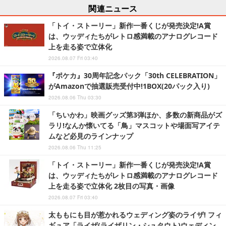
関連ニュース
「トイ・ストーリー」新作一番くじが発売決定!A賞
は、ウッディたちがレトロ感満載のアナログレコード
上を走る姿で立体化
2026.08.07 Fri 03:40
『ポケカ』30周年記念パック「30th CELEBRATION」
がAmazonで抽選販売受付中!1BOX(20パック入り)
2026.08.06 Thu 03:30
「ちいかわ」映画グッズ第3弾ほか、多数の新商品がズ
ラリ!なんか懐いてる「鳥」マスコットや場面写アイテ
ムなど必見のラインナップ
2026.08.06 Thu 11:25
「トイ・ストーリー」新作一番くじが発売決定!A賞
は、ウッディたちがレトロ感満載のアナログレコード
上を走る姿で立体化 2枚目の写真・画像
2026.08.07 Fri 03:40
太ももにも目が惹かれるウェディング姿のライザ! フィ
ギュア「ライザ(ライザリン・シュタウト)ウェディン