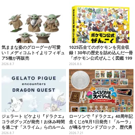
気ままな姿のグローグーが可愛
1025匹全てのポケモンを完全収
い！メディコムトイよりフィギュ
録！30年の歴史を詰め込んだ一冊
ア5種が再販売
「ポケモン公式ぜんこく図鑑 199
6-2026」が大ボリューム
2026.8.7
2026.8.6
ジェラート ピケより『ドラクエ』
ローソンで『ドラクエ』40周年記
コラボグッズが発売！お休み時間
念くじが8月1日発売！「ルーラ」
を過ごす「スライム」らのルーム
が鳴るサウンドブロック、歴代勇
ウェア、雑貨など多数ラインナッ
者＆スライムのフィギュアなど、
2026.8.7
2026.7.21