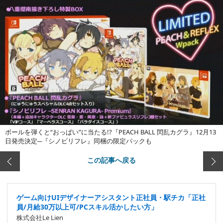
ボールを弾くと“おっぱい”に当たる!?『PEACH BALL 閃乱カグラ』12月13
日発売決定─『シノビリフレ』同梱の限定パックも
この記事へ戻る
ゲーム向けUIデザイナーアシスタント正社員・駅チカ「正社
員/月給30万以上可/PCスキル活かしたい方」
株式会社Le Lien