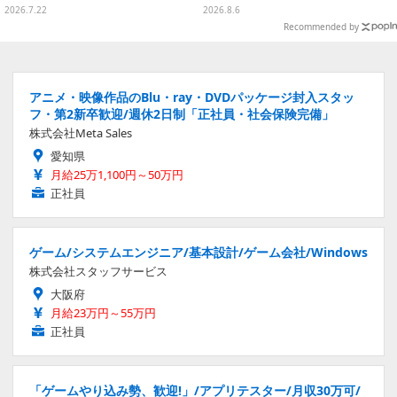
リボンが可愛いTシャツなどが発
ム」ふわふわでどれも可愛い全4
2026.7.22
2026.8.6
売
種
Recommended by
アニメ・映像作品のBlu・ray・DVDパッケージ封入スタッ
フ・第2新卒歓迎/週休2日制「正社員・社会保険完備」
株式会社Meta Sales
愛知県
月給25万1,100円～50万円
正社員
ゲーム/システムエンジニア/基本設計/ゲーム会社/Windows
株式会社スタッフサービス
大阪府
月給23万円～55万円
正社員
「ゲームやり込み勢、歓迎!」/アプリテスター/月収30万可/