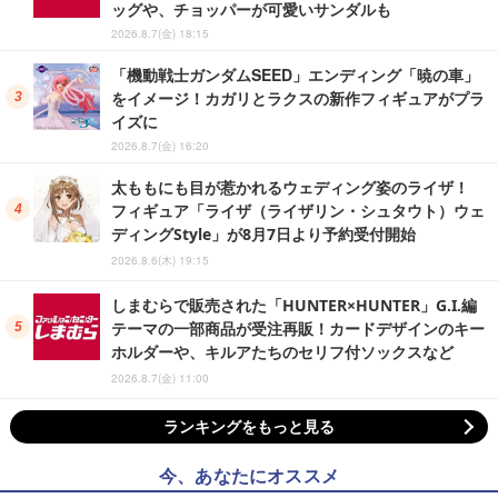
ッグや、チョッパーが可愛いサンダルも
2026.8.7(金) 18:15
「機動戦士ガンダムSEED」エンディング「暁の車」
をイメージ！カガリとラクスの新作フィギュアがプラ
イズに
2026.8.7(金) 16:20
太ももにも目が惹かれるウェディング姿のライザ！
フィギュア「ライザ（ライザリン・シュタウト）ウェ
ディングStyle」が8月7日より予約受付開始
2026.8.6(木) 19:15
しまむらで販売された「HUNTER×HUNTER」G.I.編
テーマの一部商品が受注再販！カードデザインのキー
ホルダーや、キルアたちのセリフ付ソックスなど
2026.8.7(金) 11:00
ランキングをもっと見る
今、あなたにオススメ