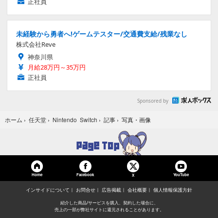
正社員
未経験から勇者へ!ゲームテスター/交通費支給/残業なし
株式会社Reve
神奈川県
月給28万円～35万円
正社員
Sponsored by
写真・画像
ホーム
›
任天堂
›
Nintendo Switch
›
記事
›
Home
Facebook
YouTube
X
インサイドについて
お問合せ
広告掲載
会社概要
個人情報保護方針
紹介した商品/サービスを購入、契約した場合に、
売上の一部が弊社サイトに還元されることがあります。