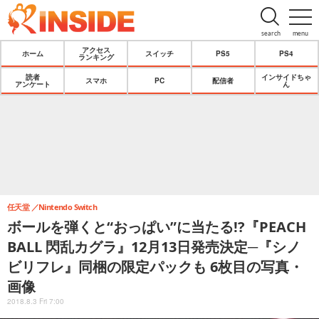
search
menu
アクセス
ホーム
スイッチ
PS5
PS4
ランキング
読者
インサイドちゃ
スマホ
PC
配信者
アンケート
ん
任天堂
Nintendo Switch
ボールを弾くと“おっぱい”に当たる!?『PEACH
BALL 閃乱カグラ』12月13日発売決定─『シノ
ビリフレ』同梱の限定パックも 6枚目の写真・
画像
2018.8.3 Fri 7:00