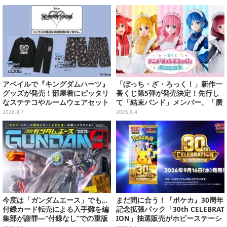
プ
シリーズを振り返る景品盛りだく
さん
アベイルで『キングダムハーツ』
「ぼっち・ざ・ろっく！」新作一
グッズが発売！部屋着にピッタリ
番くじ第5弾が発売決定！先行し
なステテコやルームウェアセット
て「結束バンド」メンバー、「廣
井きくり」のメイド衣装フィギュ
2026.8.7
2026.8.4
アを公開
今度は「ガンダムエース」でも…
まだ間に合う！『ポケカ』30周年
付録カード転売による入手難を編
記念拡張パック「30th CELEBRAT
集部が謝罪―“付録なし”での重版
ION」抽選販売がホビーステーシ