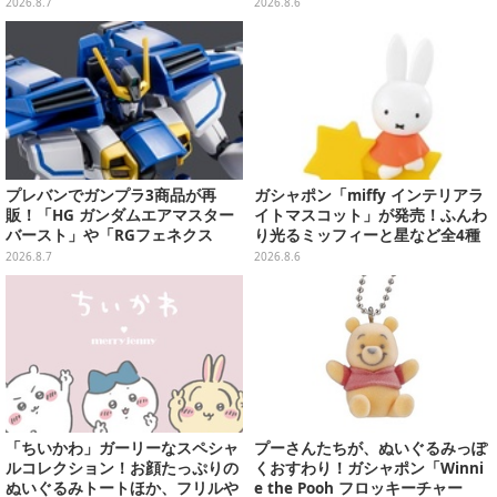
対応を進行中
ョンで実施中、8月6日まで
2026.8.7
2026.8.6
プレバンでガンプラ3商品が再
ガシャポン「miffy インテリアラ
販！「HG ガンダムエアマスター
イトマスコット」が発売！ふんわ
バースト」や「RGフェネクス
り光るミッフィーと星など全4種
（ナラティブVer.）」も
ラインナップ
2026.8.7
2026.8.6
「ちいかわ」ガーリーなスペシャ
プーさんたちが、ぬいぐるみっぽ
ルコレクション！お顔たっぷりの
くおすわり！ガシャポン「Winni
ぬいぐるみトートほか、フリルや
e the Pooh フロッキーチャー