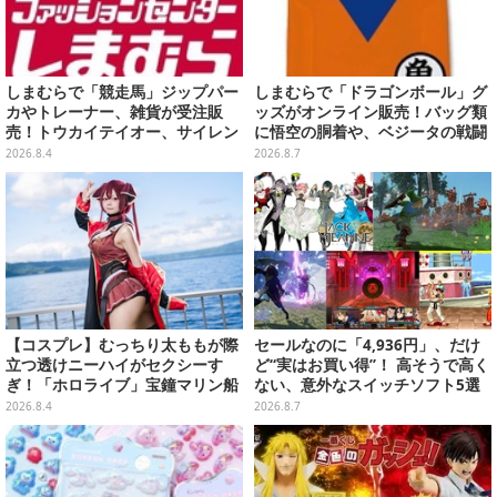
しまむらで「競走馬」ジップパー
しまむらで「ドラゴンボール」グ
カやトレーナー、雑貨が受注販
ッズがオンライン販売！バッグ類
売！トウカイテイオー、サイレン
に悟空の胴着や、ベジータの戦闘
ススズカなど名馬5頭をデザイン
服を大胆デザイン
2026.8.4
2026.8.7
【コスプレ】むっちり太ももが際
セールなのに「4,936円」、だけ
立つ透けニーハイがセクシーす
ど“実はお買い得”！ 高そうで高く
ぎ！「ホロライブ」宝鐘マリン船
ない、意外なスイッチソフト5選
長が反則級の可愛いへそ出し姿で
2026.8.4
2026.8.7
魅せる【写真8枚】