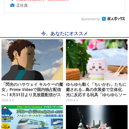
正社員
Sponsored by
今、あなたにオススメ
「閃光のハサウェイ キルケーの魔
ゆらゆら動く「ちいかわ」たちに
女」Prime Videoで国内独占配信
癒される…島の衣装姿で立体化、
へ！8月31日より見放題配信がス
光に反応する玩具「ゆらゆらソー
タート
ラー」全8種が全国アミューズメ
2026.8.4
2026.8.5
ント施設にて展開