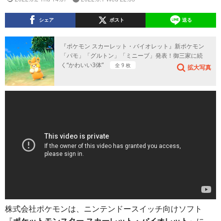
シェア
ポスト
送る
『ポケモン スカーレット・バイオレット』新ポケモン
「パモ」「グルトン」「ミニーブ」発表！御三家に続
く“かわいい3体”
全 9 枚
拡大写真
株式会社ポケモンは、ニンテンドースイッチ向けソフト