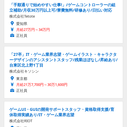
「手順通りで始めやすい仕事!」/ゲームコントローラーの組
立補助/月収30万円以上可/寮費無料/研修あり/日払い対応
株式会社Tetote
愛知県
月給27万円～34万円
正社員
「27卒」IT・ゲーム業界志望・ゲームイラスト・キャラクタ
ーデザインのアシスタントスタッフ/残業ほぼなし/昇給あり/
台東区北上野1丁目
株式会社キソシン
東京都
月給21万7,700円～30万1,600円
正社員
ゲームUI・GUIの開発サポートスタッフ・資格取得支援/育
休取得実績あり/IT・ゲーム業界志望
株式会社RIOT