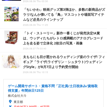
2026.08.06 Thu 03:30
「ちいかわ」映画グッズ第3弾ほか、多数の新商品がズ
ラリ!なんか懐いてる「鳥」マスコットや場面写アイテ
ムなど必見のラインナップ
2026.08.06 Thu 11:25
「トイ・ストーリー」新作一番くじが発売決定!A賞
は、ウッディたちがレトロ感満載のアナログレコード
上を走る姿で立体化 2枚目の写真・画像
2026.08.07 Fri 03:40
太ももにも目が惹かれるウェディング姿のライザ! フィ
ギュア「ライザ(ライザリン・シュタウト)ウェディン
グStyle」が8月7日より予約受付開始
2026.08.06 Thu 10:15
ゲーム開発サポート・資格不問「正社員/土日祝休み/資格取
得支援」年間休日125日
株式会社大斗
東京都
月給30万2,300円～40万円