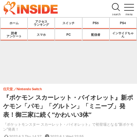
search
menu
アクセス
ホーム
スイッチ
PS5
PS4
ランキング
読者
インサイドちゃ
スマホ
PC
配信者
アンケート
ん
任天堂
Nintendo Switch
『ポケモン スカーレット・バイオレット』新ポ
ケモン「パモ」「グルトン」「ミニーブ」発
表！御三家に続く“かわいい3体”
『ポケットモンスター スカーレット・バイオレット』で初登場となる“新ポケモ
ン”発表！
2022.6.2 Thu 14:37
2022.6.1 Wed 22:55