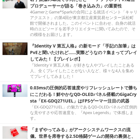
プロデューサーが語る「巻き込み力」の重要性
4GamerとGame*Sparkの合同による就活イベント「キャリ
アクエスト」の第4回が東京都立産業貿易センター浜松町
館で開催されました。このイベントに合わせ、自身の就活
時のエピソードを若手クリエイターに聞いてみたので、そ
の模様をお届けします。
『Identity V 第五人格』の新モード「手記の加筆」は
PvEと聞いたけれど……実際どうなの？集まってプレイ
してみた！【プレイレポ】
『Identity V 第五人格』が好きな人やプレイしたことある
人、全くプレイしたことがない人など、様々な4人を集め
てプレイしてみました！
0.03msの圧倒的応答速度やリフレッシュレートで勝ち
にこだわる！鮮やかなQD-OLEDパネル搭載のGigaCry
sta「EX-GDQ271UEL」はFPSゲーマー注目の武器
「EX-GDQ271UEL」の魅力であるQD-OLEDパネルの圧倒的
な見やすさや応答速度を、『Apex Legends』で体感しま
す。
「まずやってみる」がアークシステムワークスの流
儀。世界を席巻する2.5D格闘ゲームの開発の裏側と、