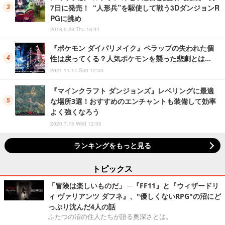
7日に発売！ “人形兵”を駆使して戦う3DダンジョンR
PGに挑め
2018.6.28 Thu 16:41
『ポケモン ダイパリメイク』ペラップの失われた個
性は戻ってくる？人気ポケモンを襲った悲劇とは…
2021.11.14 Sun 12:30
『マインクラフト ダンジョンズ』レベリングに最適
な場所3選！おすすめのエンチャントも装備して効率
よく強くなろう
2020.7.15 Wed 12:00
ランキングをもっと見る
トピックス
「冒険は楽しいものだ」 ─『FF11』と『ウィザードリ
ィ ヴァリアンツ ダフネ』、"優しくないRPG"の沼にど
っぷり沈んだ4人の話
ふたつの沼の住人たちが語る奥深さとは。