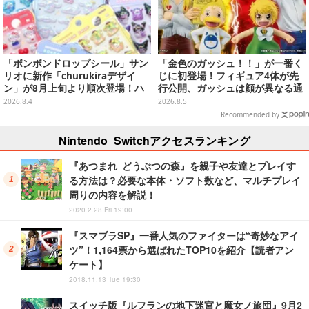
「ボンボンドロップシール」サン
「金色のガッシュ！！」が一番く
リオに新作「churukiraデザイ
じに初登場！フィギュア4体が先
ン」が8月上旬より順次登場！ハ
行公開、ガッシュは顔が異なる通
ローキティ、はぴだんぶいなど全
常/ザケルver.の2種
2026.8.4
2026.8.5
8種類
Recommended by
Nintendo Switchアクセスランキング
『あつまれ どうぶつの森』を親子や友達とプレイす
る方法は？必要な本体・ソフト数など、マルチプレイ
周りの内容を解説！
2020.2.28 Fri 19:00
『スマブラSP』一番人気のファイターは“奇妙なアイ
ツ”！1,164票から選ばれたTOP10を紹介【読者アン
ケート】
2018.11.13 Tue 19:30
スイッチ版『ルフランの地下迷宮と魔女ノ旅団』9月2