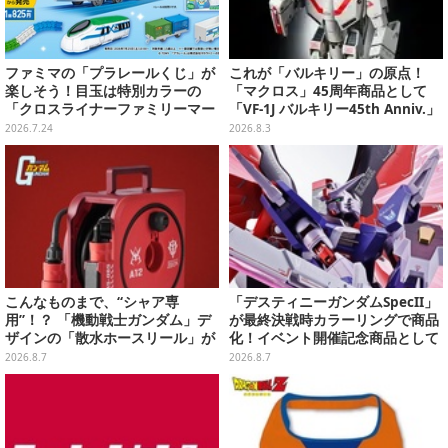
ファミマの「プラレールくじ」が
これが「バルキリー」の原点！
楽しそう！目玉は特別カラーの
「マクロス」45周年商品として
「クロスライナーファミリーマー
「VF-1J バルキリー45th Anniv.」
ト号」、その他ライナップも注目
が予約開始
2026.7.24
2026.8.3
こんなものまで、“シャア専
「デスティニーガンダムSpecII」
用”！？ 「機動戦士ガンダム」デ
が最終決戦時カラーリングで商品
ザインの「散水ホースリール」が
化！イベント開催記念商品として
予約開始ーあえて存在感を放つ赤
METAL ROBOT魂に新登場
2026.8.7
2026.8.7
さ