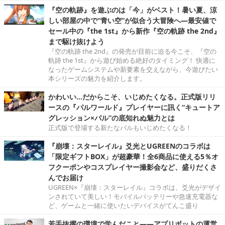
『空の軌跡』を遊ぶのは「今」がベスト！暑い夏、涼
しい部屋の中で“青い空”が似合う大冒険へ―最安値で
セール中の『the 1st』から新作『空の軌跡 the 2nd』
まで駆け抜けよう
『空の軌跡 the 2nd』の発売が目前に迫る今こそ、『空の
軌跡 the 1st』から遊び始める絶好のタイミング！ 快適に
なったゲームシステムや新要素を交えながら、今遊びたい
本シリーズの魅力を紹介します。
かわいい…だからこそ、いじめたくなる。正式版リリ
ースの『パルワールド』プレイヤーに訊く“キュートア
グレッション×パル”の底知れぬ魅力とは
正式版で登場する新たなパルもいじめたくなる！
『崩壊：スターレイル』爻光とUGREENのコラボは
「限定ギフトBOX」が超豪華！全6商品に使える5％オ
フクーポンやコスプレイヤー撮影会など、盛りだくさ
んでお届け
UGREEN×『崩壊：スターレイル』コラボは、爻光がデザイ
ンされていて美しい！モバイルバッテリーや急速充電器な
ど、ゲームと一緒に使いたいデバイスがてんこ盛り
若手抜擢の環境で学んだこと――アプリボットの運営