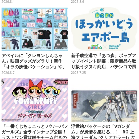
メ入り入浴剤から飛び出す
シルクハット型のステージが華や
2026.8.4
2026.8.6
かさを演出
アベイルに「クレヨンしんちゃ
新千歳空港で『あつ森』ポップア
ん」映画グッズがズラリ！新作
ップイベント開催！限定商品を取
「オラの妖怪バケ～ション」や、
り扱うタヌキ商店、パチンコで風
「ヘンダーランド」「暗黒タマタ
船を狙う体験ゲームなど
2026.8.7
2026.7.25
マ」などをフィーチャー
「一番くじちょこっと パワーパフ
浮世絵パッケージの「νガンダ
ガールズ」全ラインナップ公開！
ム」が風情を感じる…！「RG 上
ラストワン賞は鍵チャーム付きの
海フリーダム [クリアカラー]」な