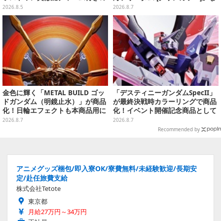
シール帳スペシャルセットを用意
どガンプラ2商品が8月順次発売
2026.8.5
2026.8.7
金色に輝く「METAL BUILD ゴッ
「デスティニーガンダムSpecII」
ドガンダム（明鏡止水）」が商品
が最終決戦時カラーリングで商品
化！日輪エフェクトも本商品用に
化！イベント開催記念商品として
刷新した豪華仕様
METAL ROBOT魂に新登場
2026.8.7
2026.8.7
Recommended by
アニメグッズ梱包/即入寮OK/寮費無料/未経験歓迎/長期安
定/赴任旅費支給
株式会社Tetote
東京都
月給27万円～34万円