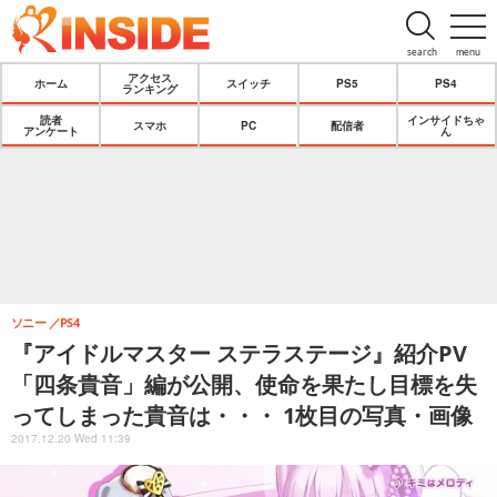
search
menu
アクセス
ホーム
スイッチ
PS5
PS4
ランキング
読者
インサイドちゃ
スマホ
PC
配信者
アンケート
ん
ソニー
PS4
『アイドルマスター ステラステージ』紹介PV
「四条貴音」編が公開、使命を果たし目標を失
ってしまった貴音は・・・ 1枚目の写真・画像
2017.12.20 Wed 11:39