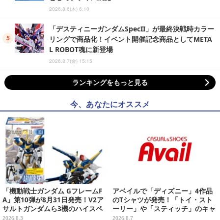
2026.8.6(木) 6:10
「デスティニーガンダムSpecII」が最終決戦時カラー
リングで商品化！イベント開催記念商品としてMETA
L ROBOT魂に新登場
2026.8.7(金) 15:15
ランキングをもっと見る
今、あなたにオススメ
「機動戦士ガンダム GフレームF
アベイルで「ディズニー」4作品
A」第10弾が8月31日発売！V2ア
のTシャツが発売！「トイ・スト
サルトガンダムら3機のハイスペ
ーリー」や「スティッチ」のキャ
ック可動フィギュア
ラを刺しゅうでデザイン
2026.8.3
2026.8.7