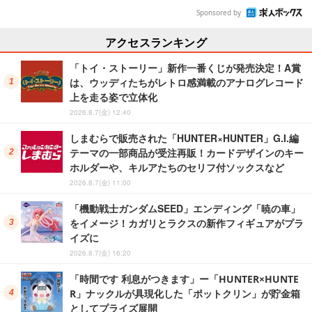
Sponsored by
アクセスランキング
「トイ・ストーリー」新作一番くじが発売決定！A賞
は、ウッディたちがレトロ感満載のアナログレコード
上を走る姿で立体化
2026.8.7(金) 12:40
しまむらで販売された「HUNTER×HUNTER」G.I.編
テーマの一部商品が受注再販！カードデザインのキー
ホルダーや、キルアたちのセリフ付ソックスなど
2026.8.7(金) 11:00
「機動戦士ガンダムSEED」エンディング「暁の車」
をイメージ！カガリとラクスの新作フィギュアがプラ
イズに
2026.8.7(金) 16:20
「時間です 利息がつきます」ー「HUNTER×HUNTE
R」ナックルが具現化した「ポットクリン」が貯金箱
としてプライズ展開