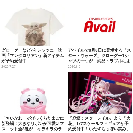
グローグーなどがTシャツに！映
アベイルで8月8日に登場する「ス
画「マンダロリアン」新アイテム
ター・ウォーズ」グローグーTシ
が予約受付中
ャツの一つが、納品トラブルによ
り販売日変更へ
2026.7.27
2026.8.5
「ちいかわ」がびっくらたまごに
『崩壊：スターレイル』より「火
新登場！大きなリボンが可愛いマ
花」1/7スケールフィギュアが予
スコット全8種が、キラキラのラ
約受付中！いたずらっぽい笑み、