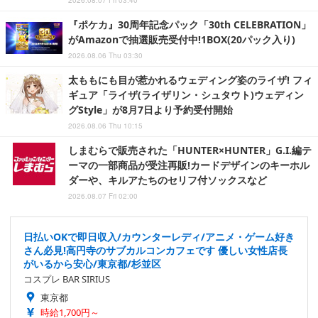
『ポケカ』30周年記念パック「30th CELEBRATION」
がAmazonで抽選販売受付中!1BOX(20パック入り)
2026.08.06 Thu 03:30
太ももにも目が惹かれるウェディング姿のライザ! フィ
ギュア「ライザ(ライザリン・シュタウト)ウェディン
グStyle」が8月7日より予約受付開始
2026.08.06 Thu 10:15
しまむらで販売された「HUNTER×HUNTER」G.I.編テ
ーマの一部商品が受注再販!カードデザインのキーホル
ダーや、キルアたちのセリフ付ソックスなど
2026.08.07 Fri 02:00
日払いOKで即日収入/カウンターレディ/アニメ・ゲーム好き
さん必見!高円寺のサブカルコンカフェです 優しい女性店長
がいるから安心/東京都/杉並区
コスプレ BAR SIRIUS
東京都
時給1,700円～