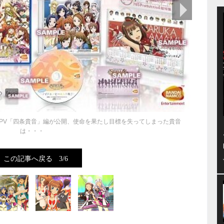
次の画像
PV「四条貴音」編が公開、使命を果たし目標を失ってしまった貴音
は・・・
この記事へ戻る
3/6