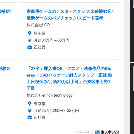
補助/
家庭用ゲームのテスタースタッフ/未経験歓迎/
最新ゲームのバグチェック/スピード選考
株式会社LOP
埼玉県
月給34万円～60万円
正社員
経験O
「27卒」即入寮OK・アニメ・映像作品のBlu
eray・DVDパッケージ封入スタッフ「正社員/
土日祝休み/月給30万以上可」台東区東上野1
丁目
株式会社enrich technology
東京都
月給25万4,200円～32万円
正社員
Sponsored by