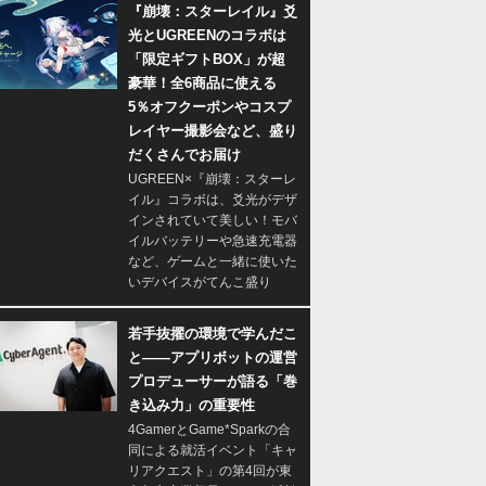
『崩壊：スターレイル』爻
光とUGREENのコラボは
「限定ギフトBOX」が超
豪華！全6商品に使える
5％オフクーポンやコスプ
レイヤー撮影会など、盛り
だくさんでお届け
UGREEN×『崩壊：スターレ
イル』コラボは、爻光がデザ
インされていて美しい！モバ
イルバッテリーや急速充電器
など、ゲームと一緒に使いた
いデバイスがてんこ盛り
若手抜擢の環境で学んだこ
と――アプリボットの運営
プロデューサーが語る「巻
き込み力」の重要性
4GamerとGame*Sparkの合
同による就活イベント「キャ
リアクエスト」の第4回が東