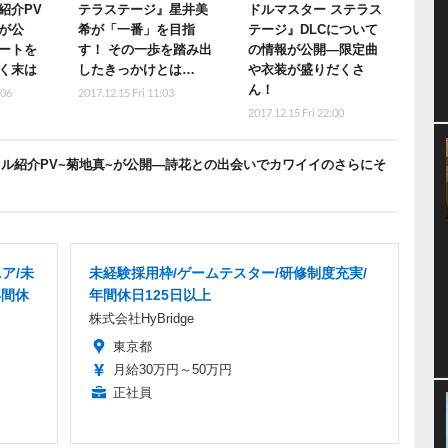
紹介PV
テラステージ』星井美
ドルマスター ステラス
が公
希が「一番」を目指
テージ』DLCについて
ートを
す！ その一歩を踏み出
の情報が公開―限定曲
く末は
したきっかけとは…
や衣装が盛りだくさ
ん！
:06
2017.12.15 Fri 11:03
2017.12.15 Fri 22:00
ル紹介PV~菊地真~が公開―詩花との出会いでカワイイのさらにそ
ア/未
未経験採用枠/ゲームテスター/研修制度充実/
年間休
年間休日125日以上
株式会社HyBridge
東京都
月給30万円～50万円
正社員