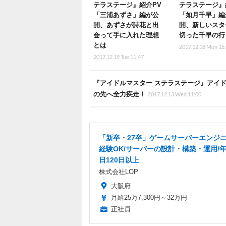
テラステージ』紹介PV
テラステージ』
「三浦あずさ」編が公
「如月千早」編
開、あずさが詩花と出
開、新しいスタ
会って手に入れた理想
切った千早の行
とは
2017.12.18 Mon 15
2017.12.19 Tue 11:47
『アイドルマスター ステラステージ』アイド
の先へ全力疾走！
2017.12.13 Wed 11:00
「新卒・27卒」ゲームサーバーエンジニ
経験OK/サーバーの設計・構築・運用/
日120日以上
株式会社LOP
大阪府
月給25万7,300円～32万円
正社員