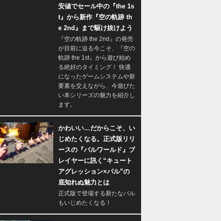
安値でセール中の『the 1s
t』から新作『空の軌跡 th
e 2nd』まで駆け抜けよう
『空の軌跡 the 2nd』の発売
が目前に迫る今こそ、『空の
軌跡 the 1st』から遊び始め
る絶好のタイミング！ 快適
になったゲームシステムや新
要素を交えながら、今遊びた
い本シリーズの魅力を紹介し
ます。
かわいい…だからこそ、い
じめたくなる。正式版リリ
ースの『パルワールド』プ
レイヤーに訊く“キュート
アグレッション×パル”の
底知れぬ魅力とは
正式版で登場する新たなパル
もいじめたくなる！