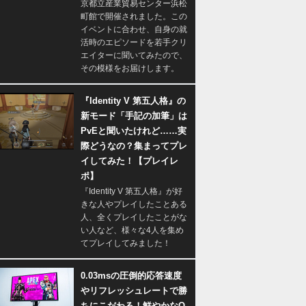
京都立産業貿易センター浜松
町館で開催されました。この
イベントに合わせ、自身の就
活時のエピソードを若手クリ
エイターに聞いてみたので、
その模様をお届けします。
『Identity V 第五人格』の
新モード「手記の加筆」は
PvEと聞いたけれど……実
際どうなの？集まってプレ
イしてみた！【プレイレ
ポ】
『Identity V 第五人格』が好
きな人やプレイしたことある
人、全くプレイしたことがな
い人など、様々な4人を集め
てプレイしてみました！
0.03msの圧倒的応答速度
やリフレッシュレートで勝
ちにこだわる！鮮やかなQ