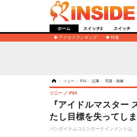
ホーム
スイッチ2
スイッチ
アクセスランキング
特集
ホーム
›
ソニー
›
PS4
›
記事
›
写真・画像
ソニー
PS4
『アイドルマスター 
たし目標を失ってしま
バンダイナムコエンターテインメントは、