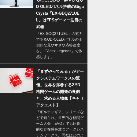
D-OLEDパネル搭載のGiga
Crysta「EX-GDQ271UE
L」はFPSゲーマー注目の
武器
「EX-GDQ271UEL」の魅力
であるQD-OLEDパネルの圧
倒的な見やすさや応答速度
を、『Apex Legends』で体
感します。
「まずやってみる」がアー
クシステムワークスの流
儀。世界を席巻する2.5D
格闘ゲームの開発の裏側
と、求める人物像【キャリ
アクエスト】
『ギルティギア』シリーズな
どで知られ、世界的な格闘ゲ
ーム大会「EVO」でも圧倒
的な存在感を放つアークシス
テムワークス。同社はどのよ