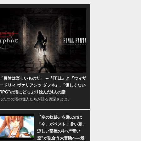
「冒険は楽しいものだ」 ─『FF11』と『ウィザ
ードリィ ヴァリアンツ ダフネ』、"優しくない
RPG"の沼にどっぷり沈んだ4人の話
ふたつの沼の住人たちが語る奥深さとは。
『空の軌跡』を遊ぶのは
「今」がベスト！暑い夏、
涼しい部屋の中で“青い
空”が似合う大冒険へ―最