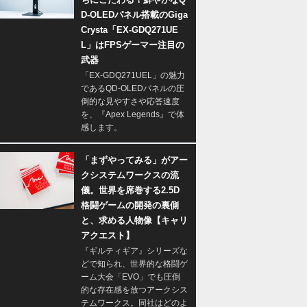
D-OLEDパネル搭載のGiga
Crysta「EX-GDQ271UE
L」はFPSゲーマー注目の
武器
「EX-GDQ271UEL」の魅力
であるQD-OLEDパネルの圧
倒的な見やすさや応答速度
を、『Apex Legends』で体
感します。
「まずやってみる」がアー
クシステムワークスの流
儀。世界を席巻する2.5D
格闘ゲームの開発の裏側
と、求める人物像【キャリ
アクエスト】
『ギルティギア』シリーズな
どで知られ、世界的な格闘ゲ
ーム大会「EVO」でも圧倒
的な存在感を放つアークシス
テムワークス。同社はどのよ