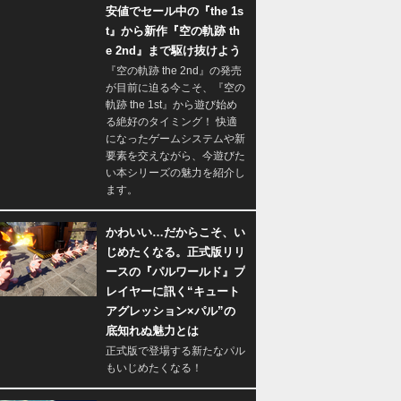
安値でセール中の『the 1s
t』から新作『空の軌跡 th
e 2nd』まで駆け抜けよう
『空の軌跡 the 2nd』の発売
が目前に迫る今こそ、『空の
軌跡 the 1st』から遊び始め
る絶好のタイミング！ 快適
になったゲームシステムや新
要素を交えながら、今遊びた
い本シリーズの魅力を紹介し
ます。
かわいい…だからこそ、い
じめたくなる。正式版リリ
ースの『パルワールド』プ
レイヤーに訊く“キュート
アグレッション×パル”の
底知れぬ魅力とは
正式版で登場する新たなパル
もいじめたくなる！