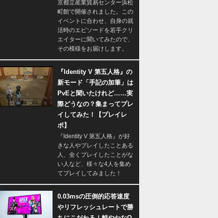
京都立産業貿易センター浜松
町館で開催されました。この
イベントに合わせ、自身の就
活時のエピソードを若手クリ
エイターに聞いてみたので、
その模様をお届けします。
『Identity V 第五人格』の
新モード「手記の加筆」は
PvEと聞いたけれど……実
際どうなの？集まってプレ
イしてみた！【プレイレ
ポ】
『Identity V 第五人格』が好
きな人やプレイしたことある
人、全くプレイしたことがな
い人など、様々な4人を集め
てプレイしてみました！
0.03msの圧倒的応答速度
やリフレッシュレートで勝
ちにこだわる！鮮やかなQ