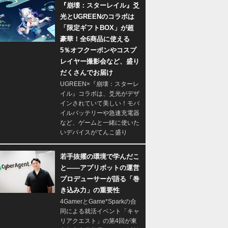
『崩壊：スターレイル』爻
光とUGREENのコラボは
「限定ギフトBOX」が超
豪華！全6商品に使える
5％オフクーポンやコスプ
レイヤー撮影会など、盛り
だくさんでお届け
UGREEN×『崩壊：スターレ
イル』コラボは、爻光がデザ
インされていて美しい！モバ
イルバッテリーや急速充電器
など、ゲームと一緒に使いた
いデバイスがてんこ盛り
若手抜擢の環境で学んだこ
と――アプリボットの運営
プロデューサーが語る「巻
き込み力」の重要性
4GamerとGame*Sparkの合
同による就活イベント「キャ
リアクエスト」の第4回が東