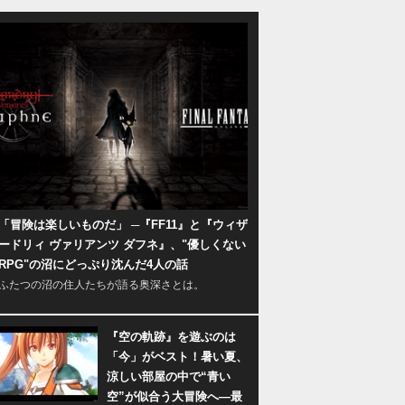
「冒険は楽しいものだ」 ─『FF11』と『ウィザ
ードリィ ヴァリアンツ ダフネ』、"優しくない
RPG"の沼にどっぷり沈んだ4人の話
ふたつの沼の住人たちが語る奥深さとは。
『空の軌跡』を遊ぶのは
「今」がベスト！暑い夏、
涼しい部屋の中で“青い
空”が似合う大冒険へ―最