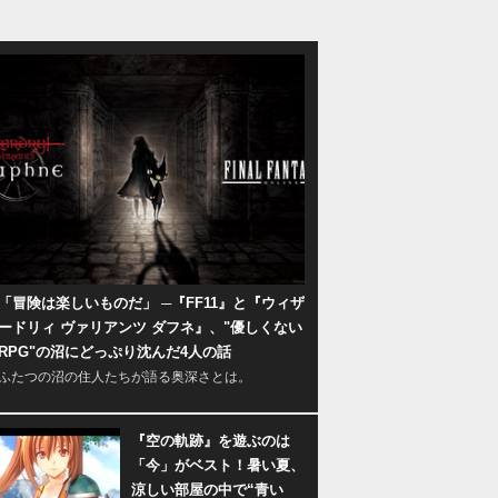
「冒険は楽しいものだ」 ─『FF11』と『ウィザ
ードリィ ヴァリアンツ ダフネ』、"優しくない
RPG"の沼にどっぷり沈んだ4人の話
ふたつの沼の住人たちが語る奥深さとは。
『空の軌跡』を遊ぶのは
「今」がベスト！暑い夏、
涼しい部屋の中で“青い