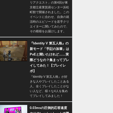
リアクエスト」の第4回が東
京都立産業貿易センター浜松
町館で開催されました。この
イベントに合わせ、自身の就
活時のエピソードを若手クリ
エイターに聞いてみたので、
その模様をお届けします。
『Identity V 第五人格』の
新モード「手記の加筆」は
PvEと聞いたけれど……実
際どうなの？集まってプレ
イしてみた！【プレイレ
ポ】
『Identity V 第五人格』が好
きな人やプレイしたことある
人、全くプレイしたことがな
い人など、様々な4人を集め
てプレイしてみました！
0.03msの圧倒的応答速度