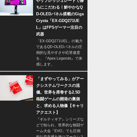
やリフレッシュレートで勝
ちにこだわる！鮮やかなQ
D-OLEDパネル搭載のGiga
Crysta「EX-GDQ271UE
L」はFPSゲーマー注目の
武器
「EX-GDQ271UEL」の魅力
であるQD-OLEDパネルの圧
倒的な見やすさや応答速度
を、『Apex Legends』で体
感します。
「まずやってみる」がアー
クシステムワークスの流
儀。世界を席巻する2.5D
格闘ゲームの開発の裏側
と、求める人物像【キャリ
アクエスト】
『ギルティギア』シリーズな
どで知られ、世界的な格闘ゲ
ーム大会「EVO」でも圧倒
的な存在感を放つアークシス