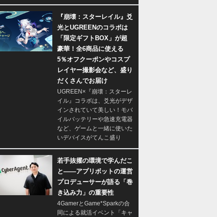
『崩壊：スターレイル』爻
光とUGREENのコラボは
「限定ギフトBOX」が超
豪華！全6商品に使える
5％オフクーポンやコスプ
レイヤー撮影会など、盛り
だくさんでお届け
UGREEN×『崩壊：スターレ
イル』コラボは、爻光がデザ
インされていて美しい！モバ
イルバッテリーや急速充電器
など、ゲームと一緒に使いた
いデバイスがてんこ盛り
若手抜擢の環境で学んだこ
と――アプリボットの運営
プロデューサーが語る「巻
き込み力」の重要性
4GamerとGame*Sparkの合
同による就活イベント「キャ