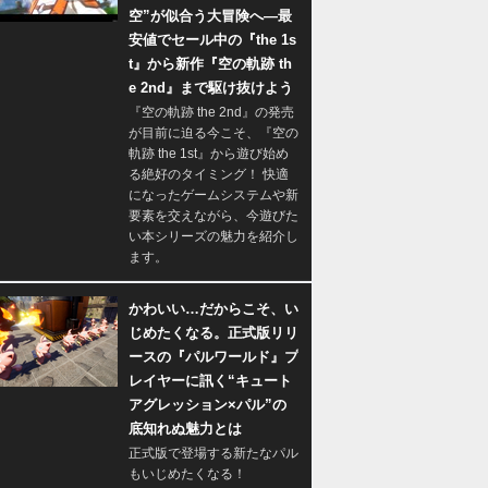
空”が似合う大冒険へ―最
安値でセール中の『the 1s
t』から新作『空の軌跡 th
e 2nd』まで駆け抜けよう
『空の軌跡 the 2nd』の発売
が目前に迫る今こそ、『空の
軌跡 the 1st』から遊び始め
る絶好のタイミング！ 快適
になったゲームシステムや新
要素を交えながら、今遊びた
い本シリーズの魅力を紹介し
ます。
かわいい…だからこそ、い
じめたくなる。正式版リリ
ースの『パルワールド』プ
レイヤーに訊く“キュート
アグレッション×パル”の
底知れぬ魅力とは
正式版で登場する新たなパル
もいじめたくなる！