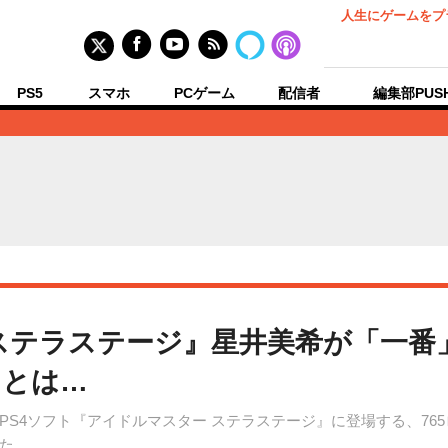
人生にゲームをプ
PS5
スマホ
PCゲーム
配信者
編集部PUS
ステラステージ』星井美希が「一番
けとは…
PS4ソフト『アイドルマスター ステラステージ』に登場する、76
た。