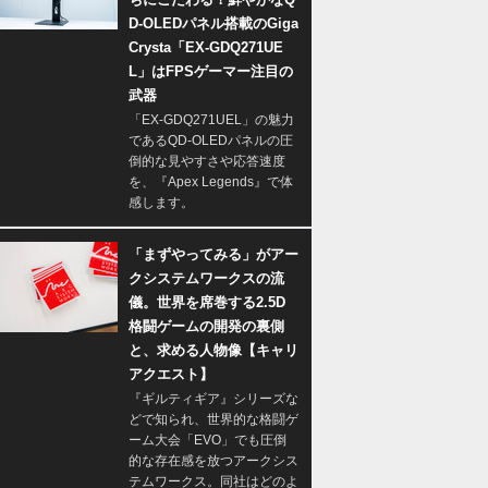
D-OLEDパネル搭載のGiga
Crysta「EX-GDQ271UE
L」はFPSゲーマー注目の
武器
「EX-GDQ271UEL」の魅力
であるQD-OLEDパネルの圧
倒的な見やすさや応答速度
を、『Apex Legends』で体
感します。
「まずやってみる」がアー
クシステムワークスの流
儀。世界を席巻する2.5D
格闘ゲームの開発の裏側
と、求める人物像【キャリ
アクエスト】
『ギルティギア』シリーズな
どで知られ、世界的な格闘ゲ
ーム大会「EVO」でも圧倒
的な存在感を放つアークシス
テムワークス。同社はどのよ