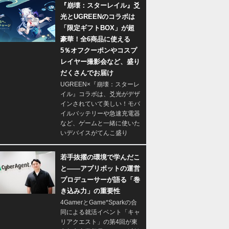
『崩壊：スターレイル』爻
光とUGREENのコラボは
「限定ギフトBOX」が超
豪華！全6商品に使える
5％オフクーポンやコスプ
レイヤー撮影会など、盛り
だくさんでお届け
UGREEN×『崩壊：スターレ
イル』コラボは、爻光がデザ
インされていて美しい！モバ
イルバッテリーや急速充電器
など、ゲームと一緒に使いた
いデバイスがてんこ盛り
若手抜擢の環境で学んだこ
と――アプリボットの運営
プロデューサーが語る「巻
き込み力」の重要性
4GamerとGame*Sparkの合
同による就活イベント「キャ
リアクエスト」の第4回が東