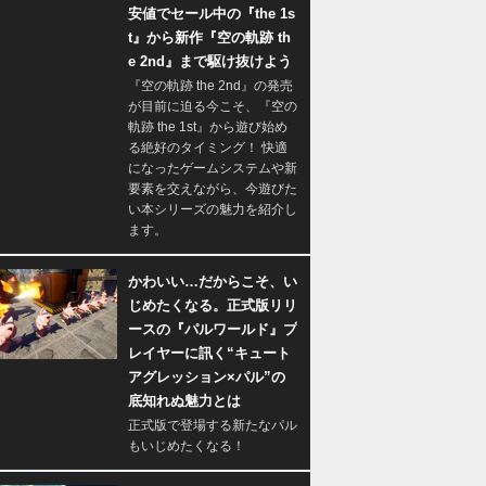
安値でセール中の『the 1s
t』から新作『空の軌跡 th
e 2nd』まで駆け抜けよう
『空の軌跡 the 2nd』の発売
が目前に迫る今こそ、『空の
軌跡 the 1st』から遊び始め
る絶好のタイミング！ 快適
になったゲームシステムや新
要素を交えながら、今遊びた
い本シリーズの魅力を紹介し
ます。
かわいい…だからこそ、い
じめたくなる。正式版リリ
ースの『パルワールド』プ
レイヤーに訊く“キュート
アグレッション×パル”の
底知れぬ魅力とは
正式版で登場する新たなパル
もいじめたくなる！