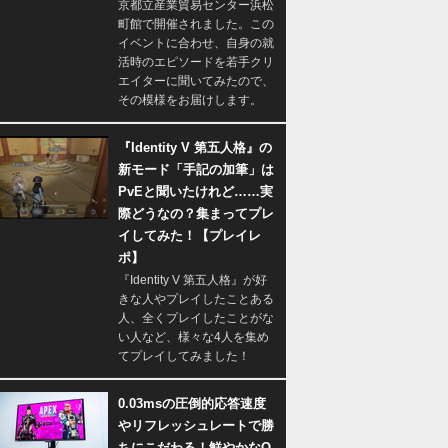
京都立産業貿易センター浜松
町館で開催されました。この
イベントに合わせ、自身の就
活時のエピソードを若手クリ
エイターに聞いてみたので、
その模様をお届けします。
『Identity V 第五人格』の
新モード「手記の加筆」は
PvEと聞いたけれど……実
際どうなの？集まってプレ
イしてみた！【プレイレ
ポ】
『Identity V 第五人格』が好
きな人やプレイしたことある
人、全くプレイしたことがな
い人など、様々な4人を集め
てプレイしてみました！
0.03msの圧倒的応答速度
やリフレッシュレートで勝
ちにこだわる！鮮やかなQ