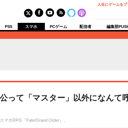
人生にゲームをプ
PS5
スマホ
PCゲーム
配信者
編集部PUS
人公って「マスター」以外になんて
G『Fate/Grand Order』。