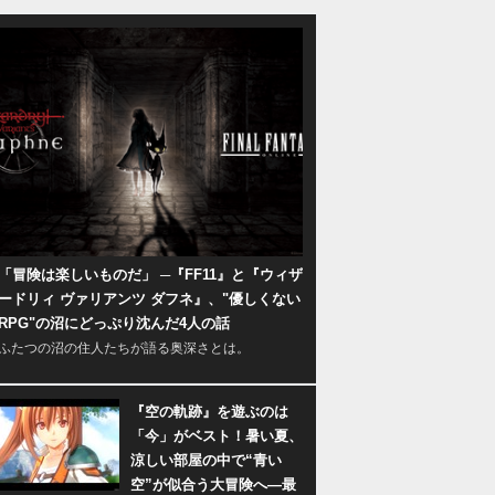
「冒険は楽しいものだ」 ─『FF11』と『ウィザ
ードリィ ヴァリアンツ ダフネ』、"優しくない
RPG"の沼にどっぷり沈んだ4人の話
ふたつの沼の住人たちが語る奥深さとは。
『空の軌跡』を遊ぶのは
「今」がベスト！暑い夏、
涼しい部屋の中で“青い
空”が似合う大冒険へ―最