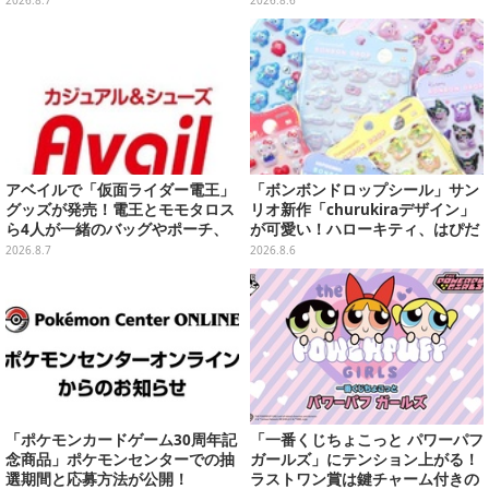
2026.8.7
2026.8.6
アベイルで「仮面ライダー電王」
「ボンボンドロップシール」サン
グッズが発売！電王とモモタロス
リオ新作「churukiraデザイン」
ら4人が一緒のバッグやポーチ、
が可愛い！ハローキティ、はぴだ
収納ボックスも
んぶいなど全8種類が順次展開
2026.8.7
2026.8.6
「ポケモンカードゲーム30周年記
「一番くじちょこっと パワーパフ
念商品」ポケモンセンターでの抽
ガールズ」にテンション上がる！
選期間と応募方法が公開！
ラストワン賞は鍵チャーム付きの