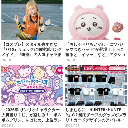
【コスプレ】スタイル良すぎな
「おしゃべりちいかわ」に“パジ
『FF10』リュックに個性派パンク
ャマつきセット”が登場！上下に
メイド、『鳴潮』の人気キャラま
振ると「イヤッ」など、アクショ
で「ワンフェス」美女レイヤー6
ンに応じて喋ってくれる
2026.8.9
2026.8.8
選【写真28枚】
「2026年 サンリオキャラクター
しまむらに「HUNTER×HUNTE
大賞当りくじ」が楽しみ！「ポム
R」G.I.編モチーフのグッズがズラ
ポムプリン」をはじめ、上位ラン
リ！カードデザインのアパレル・
クインが登場するスペシャル企画
雑貨、ゴレイヌの「オレが3人分
2026.8.2
2026.7.29