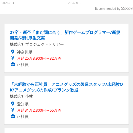
シール帳スペシャルセット
2026.8.3
2026.8.8
Recommended by
27卒・新卒「まだ間に合う」新作ゲームプログラマー/新規
開発/福利厚生充実
株式会社プロジェクトトリガー
神奈川県
月給25万3,900円～32万円
正社員
「未経験から正社員」アニメグッズの製造スタッフ/未経験O
K/アニメグッズの作成/ブランク歓迎
株式会社小林
愛知県
月給31万2,800円～55万円
正社員