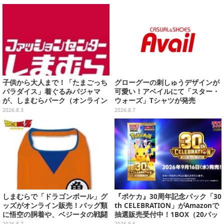
になる…」も
子供から大人まで！「たまごっち
グローグーの刺しゅうデザインが
パラダイス」着ぐるみパジャマ
可愛い！アベイルにて「スター・
が、しまむらパーク（オンライン
ウォーズ」Tシャツが発売
ストア）にて受注生産
2026.8.3
2026.8.7
しまむらで「ドラゴンボール」グ
『ポケカ』30周年記念パック「30
ッズがオンライン販売！バッグ類
th CELEBRATION」がAmazonで
に悟空の胴着や、ベジータの戦闘
抽選販売受付中！1BOX（20パッ
服を大胆デザイン
ク入り）