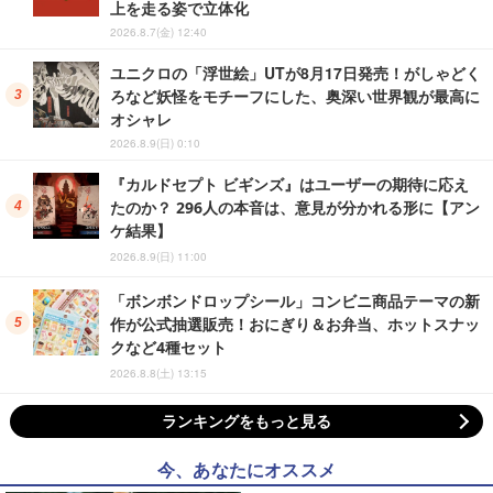
上を走る姿で立体化
2026.8.7(金) 12:40
ユニクロの「浮世絵」UTが8月17日発売！がしゃどく
ろなど妖怪をモチーフにした、奥深い世界観が最高に
オシャレ
2026.8.9(日) 0:10
『カルドセプト ビギンズ』はユーザーの期待に応え
たのか？ 296人の本音は、意見が分かれる形に【アン
ケ結果】
2026.8.9(日) 11:00
「ボンボンドロップシール」コンビニ商品テーマの新
作が公式抽選販売！おにぎり＆お弁当、ホットスナッ
クなど4種セット
2026.8.8(土) 13:15
ランキングをもっと見る
今、あなたにオススメ