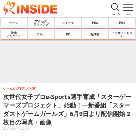
search
menu
アクセス
ホーム
スイッチ
PS5
PS4
ランキング
読者
インサイドちゃ
スマホ
PC
配信者
アンケート
ん
ゲームビジネス
人材
次世代女子プロe-Sports選手育成「スターゲー
マーズプロジェクト」始動！―新番組「スター
ダストゲームガールズ」6月9日より配信開始 2
枚目の写真・画像
2017.6.9 Fri 22:00