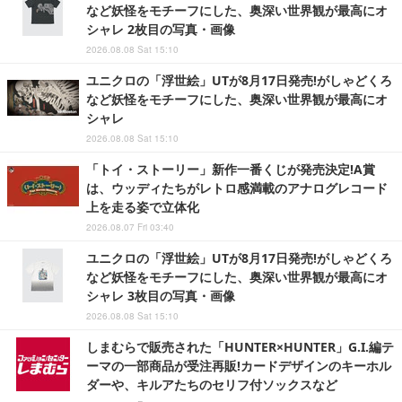
など妖怪をモチーフにした、奥深い世界観が最高にオ
シャレ 2枚目の写真・画像
2026.08.08 Sat 15:10
ユニクロの「浮世絵」UTが8月17日発売!がしゃどくろ
など妖怪をモチーフにした、奥深い世界観が最高にオ
シャレ
2026.08.08 Sat 15:10
「トイ・ストーリー」新作一番くじが発売決定!A賞
は、ウッディたちがレトロ感満載のアナログレコード
上を走る姿で立体化
2026.08.07 Fri 03:40
ユニクロの「浮世絵」UTが8月17日発売!がしゃどくろ
など妖怪をモチーフにした、奥深い世界観が最高にオ
シャレ 3枚目の写真・画像
2026.08.08 Sat 15:10
しまむらで販売された「HUNTER×HUNTER」G.I.編テ
ーマの一部商品が受注再販!カードデザインのキーホル
ダーや、キルアたちのセリフ付ソックスなど