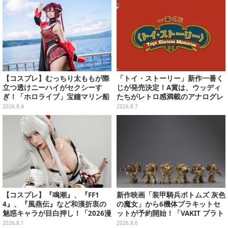
済み
【コスプレ】むっちり太ももが際
「トイ・ストーリー」新作一番く
立つ透けニーハイがセクシーす
じが発売決定！A賞は、ウッディ
ぎ！「ホロライブ」宝鐘マリン船
たちがレトロ感満載のアナログレ
長が反則級の可愛いへそ出し姿で
コード上を走る姿で立体化
2026.8.4
2026.8.7
魅せる【写真8枚】
【コスプレ】『鳴潮』、『FF1
新作映画「装甲騎兵ボトムズ 灰色
4』、『風燕伝』など和漢折衷の
の魔女」から6機体プラキットセ
魅惑キャラが目白押し！「2026漫
ットが予約開始！「VAKIT プラト
画博覧会」美麗レイヤー13選【写
ーン」第1弾、各部関節可動仕様
2026.8.1
2026.8.6