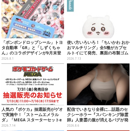
「ボンボンドロップシール」トヨ
使い方いろいろ！「ちいかわ おか
タ自動車「GR」と「しずくちゃ
おマルチリング」全5種がカプセ
ん」のコラボデザインが9月末登
ルトイにて発売、裏面の布製ゴム
場！くま吉らも描かれた全4柄
リングにより持ち物にも付けられ
2026.8.1
2026.7.13
る
人気の『ポケカ』抽選販売がゲオ
配信でいきなり全裸に…話題のセ
で実施中！「ストームエメラル
クシーホラー『スパンキング除霊
ダ」「MEGA スターターセットe
師』人妻霊の服が消えるバグが発
x」各種の全4商品
生。「丸裸になる現象を泣きなが
2026.7.14
2026.8.6
ら修正しました」と現在はアプデ