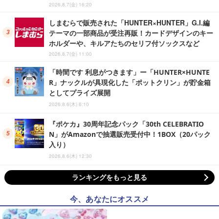
2026.8.7(金) 16:20
しまむらで販売された「HUNTER×HUNTER」G.I.編
テーマの一部商品が受注再販！カードデザインのキー
ホルダーや、キルアたちのセリフ付ソックスなど
2026.8.7(金) 11:00
「時間です 利息がつきます」ー「HUNTER×HUNTE
R」ナックルが具現化した「ポットクリン」が貯金箱
としてプライズ展開
2026.8.6(木) 6:10
『ポケカ』30周年記念パック「30th CELEBRATIO
N」がAmazonで抽選販売受付中！1BOX（20パック
入り）
2026.8.6(木) 12:30
ランキングをもっと見る
今、あなたにオススメ