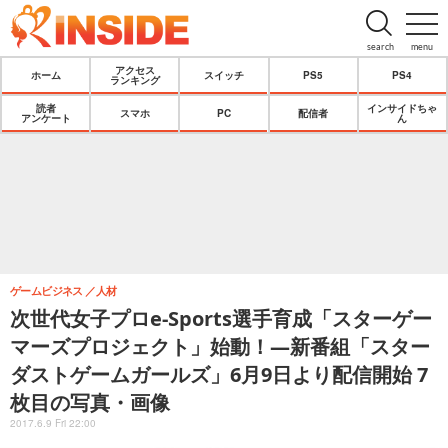
search
menu
アクセス
ホーム
スイッチ
PS5
PS4
ランキング
読者
インサイドちゃ
スマホ
PC
配信者
アンケート
ん
ゲームビジネス
人材
次世代女子プロe-Sports選手育成「スターゲー
マーズプロジェクト」始動！―新番組「スター
ダストゲームガールズ」6月9日より配信開始 7
枚目の写真・画像
2017.6.9 Fri 22:00