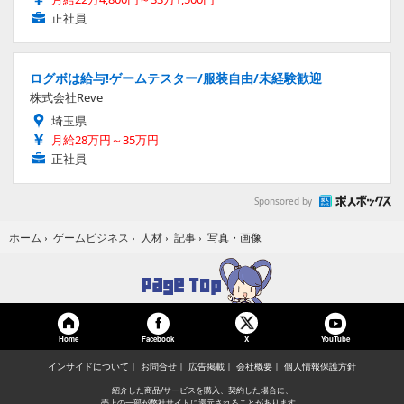
正社員
ログボは給与!ゲームテスター/服装自由/未経験歓迎
株式会社Reve
埼玉県
月給28万円～35万円
正社員
Sponsored by
写真・画像
ホーム
›
ゲームビジネス
›
人材
›
記事
›
Home
Facebook
YouTube
X
インサイドについて
お問合せ
広告掲載
会社概要
個人情報保護方針
紹介した商品/サービスを購入、契約した場合に、
売上の一部が弊社サイトに還元されることがあります。