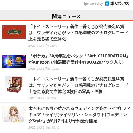
Sponsored by
関連ニュース
「トイ・ストーリー」新作一番くじが発売決定!A賞
は、ウッディたちがレトロ感満載のアナログレコード
上を走る姿で立体化
2026.08.07 Fri 03:40
『ポケカ』30周年記念パック「30th CELEBRATION」
がAmazonで抽選販売受付中!1BOX(20パック入り)
2026.08.06 Thu 03:30
「トイ・ストーリー」新作一番くじが発売決定!A賞
は、ウッディたちがレトロ感満載のアナログレコード
上を走る姿で立体化 2枚目の写真・画像
2026.08.07 Fri 03:40
太ももにも目が惹かれるウェディング姿のライザ! フィ
ギュア「ライザ(ライザリン・シュタウト)ウェディン
グStyle」が8月7日より予約受付開始
2026.08.06 Thu 10:15