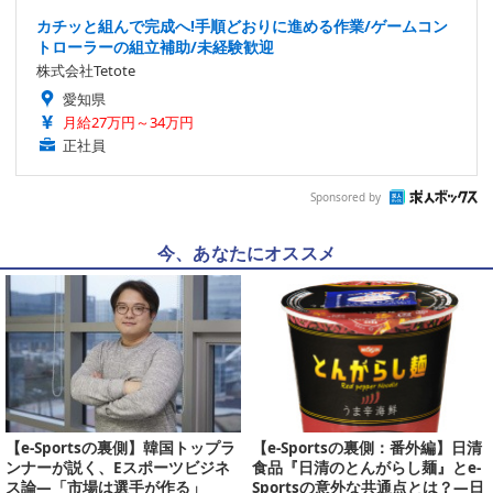
カチッと組んで完成へ!手順どおりに進める作業/ゲームコン
トローラーの組立補助/未経験歓迎
株式会社Tetote
愛知県
月給27万円～34万円
正社員
Sponsored by
今、あなたにオススメ
【e-Sportsの裏側】韓国トップラ
【e-Sportsの裏側：番外編】日清
ンナーが説く、Eスポーツビジネ
食品『日清のとんがらし麺』とe-
ス論―「市場は選手が作る」
Sportsの意外な共通点とは？―日