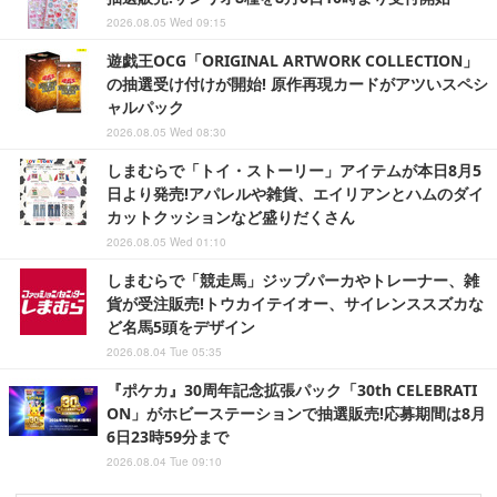
2026.08.05 Wed 09:15
遊戯王OCG「ORIGINAL ARTWORK COLLECTION」
の抽選受け付けが開始! 原作再現カードがアツいスペシ
ャルパック
2026.08.05 Wed 08:30
しまむらで「トイ・ストーリー」アイテムが本日8月5
日より発売!アパレルや雑貨、エイリアンとハムのダイ
カットクッションなど盛りだくさん
2026.08.05 Wed 01:10
しまむらで「競走馬」ジップパーカやトレーナー、雑
貨が受注販売!トウカイテイオー、サイレンススズカな
ど名馬5頭をデザイン
2026.08.04 Tue 05:35
『ポケカ』30周年記念拡張パック「30th CELEBRATI
ON」がホビーステーションで抽選販売!応募期間は8月
6日23時59分まで
2026.08.04 Tue 09:10