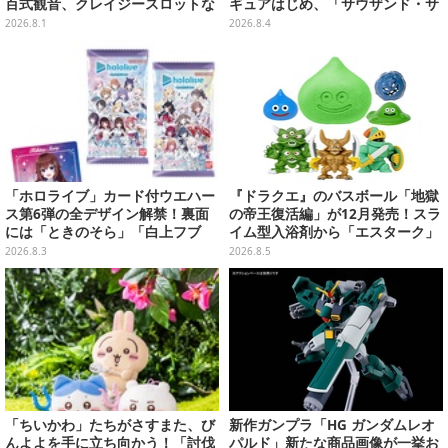
百式観音、クレイジースロットな
ギュアはじめ、「サウザンド・サ
ど5種類を台座付きでリッチに表
ニー号リモコンカー」など4商品
2026.8.1
2026.8.4
現
が順次展開
「ホロライブ」カード付ウエハー
『ドラクエ』のバスボール「地獄
ス第6弾の全デザイン解禁！裏面
の帝王復活編」が12月発売！スラ
には「ときのそら」「白上フブ
イム型入浴剤から「エスターク」
キ」ら30名の手書きメッセージ入
「デスピサロ」ら6体が飛び出す
2026.8.3
2026.8.5
り
「ちいかわ」たちがさすまた、び
新作ガンプラ「HG ガンダムレオ
んよよを手に立ち向かう！「討伐
パルド」新たな商品画像が一挙お