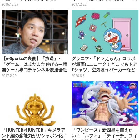
清食品株式会社マーケティング担
2016.12.29
2017.2.22
当者インタビュー
【e-Sportsの裏側】「放送」×
グラニフ×「ドラえもん」コラボ
「ゲーム」はまだまだ伸びる―韓
が最高にユニーク！どこでもドア
国ゲーム専門チャンネル放送会社
Tシャツ、空気ほうパーカーなど
のCEOが語る日本e-Sports市場の
豊富なデザイン
2017.2.20
2026.8.5
これからとは
「HUNTER×HUNTER」キメラア
「ワンピース」新四皇を揃えた
ント編の念能力がガシャポン化！
い！「ルフィ」「ティーチ」フィ