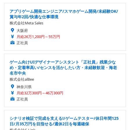
アプリゲーム開発エンジニア/スマホゲーム開発/未経験OK/
賞与年2回/快適な仕事環境
株式会社Meta Sales
大阪府
月給26万1,200円～55万円
正社員
ゲーム向けUIデザイナーアシスタント「正社員」残業少な
め・定着率高い/センスを活かしたい方・未経験歓迎・海老
名市中央
株式会社alBee
神奈川県
月給32万300円～46万300円
正社員
シナリオ検証で完成を支える!/ゲームテスター/休日年間125
日/月35万円を目指せる/週休2日を毎週確保
株式会社C-Link