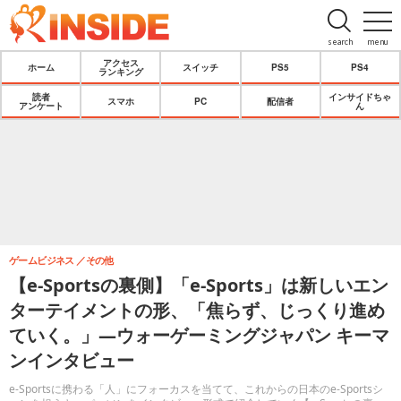
search
menu
アクセス
ホーム
スイッチ
PS5
PS4
ランキング
読者
インサイドちゃ
スマホ
PC
配信者
アンケート
ん
ゲームビジネス
その他
【e-Sportsの裏側】「e-Sports」は新しいエン
ターテイメントの形、「焦らず、じっくり進め
ていく。」―ウォーゲーミングジャパン キーマ
ンインタビュー
e-Sportsに携わる「人」にフォーカスを当てて、これからの日本のe-Sportsシ