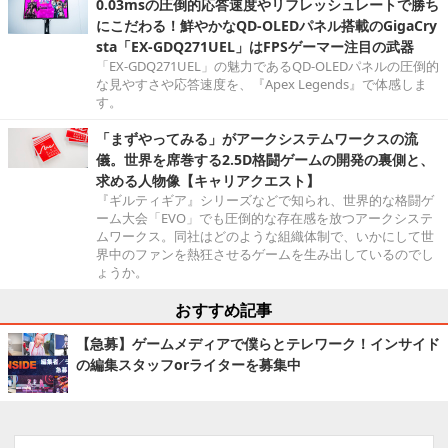
0.03msの圧倒的応答速度やリフレッシュレートで勝ち
にこだわる！鮮やかなQD-OLEDパネル搭載のGigaCry
sta「EX-GDQ271UEL」はFPSゲーマー注目の武器
「EX-GDQ271UEL」の魅力であるQD-OLEDパネルの圧倒的
な見やすさや応答速度を、『Apex Legends』で体感しま
す。
「まずやってみる」がアークシステムワークスの流
儀。世界を席巻する2.5D格闘ゲームの開発の裏側と、
求める人物像【キャリアクエスト】
『ギルティギア』シリーズなどで知られ、世界的な格闘ゲ
ーム大会「EVO」でも圧倒的な存在感を放つアークシステ
ムワークス。同社はどのような組織体制で、いかにして世
界中のファンを熱狂させるゲームを生み出しているのでし
ょうか。
おすすめ記事
【急募】ゲームメディアで僕らとテレワーク！インサイド
の編集スタッフorライターを募集中