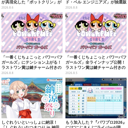
が具現化した「ポットクリン」が
ド・ベル エンジニアズ」が抽選販
貯金箱としてプライズ展開
売
2026.8.6
2026.8.8
「一番くじちょこっと パワーパフ
「一番くじちょこっと パワーパフ
ガールズ」にテンション上がる！
ガールズ」全ラインナップ公開！
ラストワン賞は鍵チャーム付きの
ラストワン賞は鍵チャーム付きの
シール帳スペシャルセット
シール帳スペシャルセットを用意
2026.8.8
2026.8.5
しぐれういといっしょに納涼！
もう加入した？『パワプロ2026』
「しぐれういなつまつり in 神田
には“にじさんじ”ライバーが登