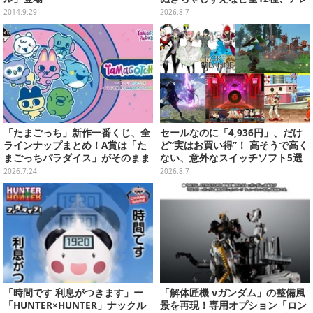
ンジできるリアクションシールも
2014.9.29
2026.8.7
付属
「たまごっち」新作一番くじ、全
セールなのに「4,936円」、だけ
ラインナップまとめ！A賞は「た
ど“実はお買い得”！ 高そうで高く
まごっちパラダイス」がそのまま
ない、意外なスイッチソフト5選
ビッグサイズになったアラームク
2026.7.24
2026.8.7
ロック
「時間です 利息がつきます」ー
「解体匠機 νガンダム」の整備風
「HUNTER×HUNTER」ナックル
景を再現！専用オプション「ロン