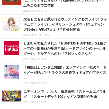
は、ウッディたちがレトロ感満載のアナログレコード
上を走る姿で立体化
2026.08.07 Fri 03:40
太ももにも目が惹かれるウェディング姿のライザ! フィ
ギュア「ライザ(ライザリン・シュタウト)ウェディン
グStyle」が8月7日より予約受付開始
2026.08.06 Thu 10:15
しまむらで販売された「HUNTER×HUNTER」G.I.編テ
ーマの一部商品が受注再販!カードデザインのキーホル
ダーや、キルアたちのセリフ付ソックスなど
2026.08.07 Fri 02:00
「機動戦士ガンダムSEED」エンディング「暁の車」を
イメージ!カガリとラクスの新作フィギュアがプライズ
に
2026.08.07 Fri 07:20
エディオンで「ポケカ」抽選販売!「ストームエメラル
ダ」「スタートデッキ100」など人気商品が対象
2026.08.07 Fri 07:25