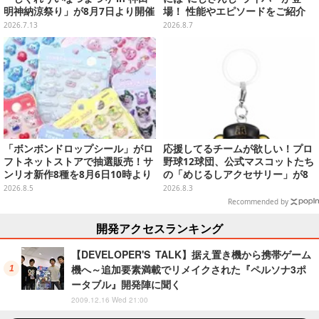
明神納涼祭り」が8月7日より開催
場！ 性能やエピソードをご紹介
決定
2026.7.13
2026.8.7
「ボンボンドロップシール」がロ
応援してるチームが欲しい！プロ
フトネットストアで抽選販売！サ
野球12球団、公式マスコットたち
ンリオ新作8種を8月6日10時より
の「めじるしアクセサリー」が8
受付開始
月第2週より再販
2026.8.5
2026.8.3
Recommended by
開発アクセスランキング
【DEVELOPER'S TALK】据え置き機から携帯ゲーム
機へ～追加要素満載でリメイクされた『ペルソナ3ポ
ータブル』開発陣に聞く
2009.12.16 Wed 21:00