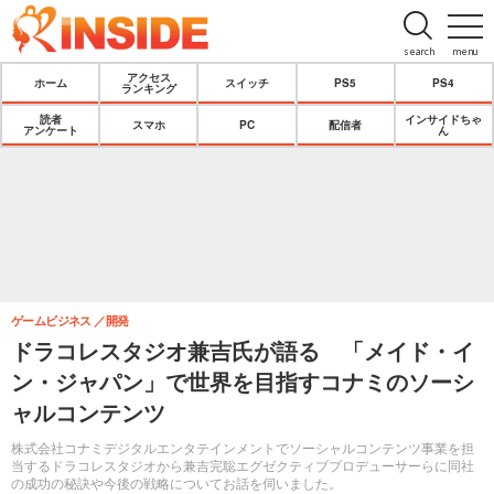
search
menu
アクセス
ホーム
スイッチ
PS5
PS4
ランキング
読者
インサイドちゃ
スマホ
PC
配信者
アンケート
ん
ゲームビジネス
開発
ドラコレスタジオ兼吉氏が語る 「メイド・イ
ン・ジャパン」で世界を目指すコナミのソーシ
ャルコンテンツ
株式会社コナミデジタルエンタテインメントでソーシャルコンテンツ事業を担
当するドラコレスタジオから兼吉完聡エグゼクティブプロデューサーらに同社
の成功の秘訣や今後の戦略についてお話を伺いました。