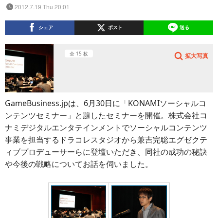
2012.7.19 Thu 20:01
シェア
ポスト
送る
全 15 枚
拡大写真
GameBusiness.jpは、6月30日に「KONAMIソーシャルコ
ンテンツセミナー」と題したセミナーを開催。株式会社コ
ナミデジタルエンタテインメントでソーシャルコンテンツ
事業を担当するドラコレスタジオから兼吉完聡エグゼクテ
ィブプロデューサーらに登壇いただき、同社の成功の秘訣
や今後の戦略についてお話を伺いました。