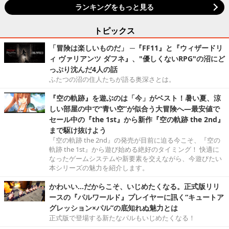
ランキングをもっと見る
トピックス
「冒険は楽しいものだ」 ─『FF11』と『ウィザードリ
ィ ヴァリアンツ ダフネ』、"優しくないRPG"の沼にど
っぷり沈んだ4人の話
ふたつの沼の住人たちが語る奥深さとは。
『空の軌跡』を遊ぶのは「今」がベスト！暑い夏、涼
しい部屋の中で“青い空”が似合う大冒険へ―最安値で
セール中の『the 1st』から新作『空の軌跡 the 2nd』
まで駆け抜けよう
『空の軌跡 the 2nd』の発売が目前に迫る今こそ、『空の
軌跡 the 1st』から遊び始める絶好のタイミング！ 快適に
なったゲームシステムや新要素を交えながら、今遊びたい
本シリーズの魅力を紹介します。
かわいい…だからこそ、いじめたくなる。正式版リリ
ースの『パルワールド』プレイヤーに訊く“キュートア
グレッション×パル”の底知れぬ魅力とは
正式版で登場する新たなパルもいじめたくなる！