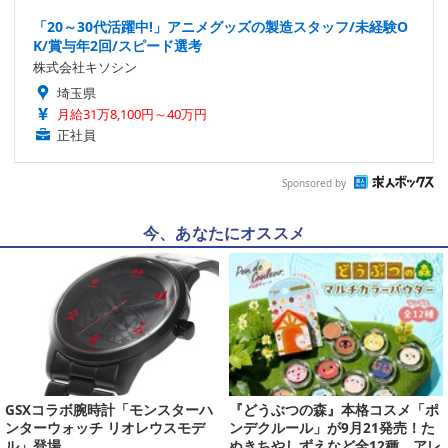
「20～30代活躍中!」アニメグッズの製造スタッフ/未経験O
K/賞与年2回/スピード選考
株式会社キソシン
埼玉県
月給31万8,100円～40万円
正社員
Sponsored by
今、あなたにオススメ
GSXコラボ腕時計「モンスターハ
『どうぶつの森』本格コスメ「ポ
ンターウォッチ リオレウスモデ
ンデクルール」が9月21発売！た
ル」登場
ぬきちやしずえなど全12種、アレ