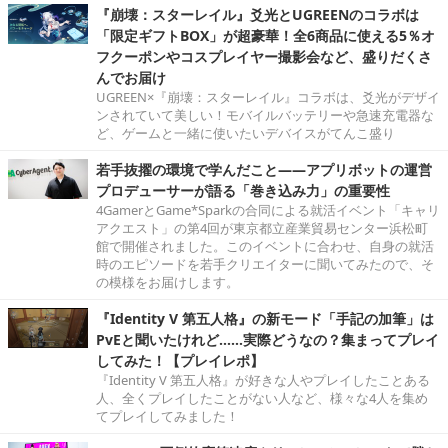
『崩壊：スターレイル』爻光とUGREENのコラボは
「限定ギフトBOX」が超豪華！全6商品に使える5％オ
フクーポンやコスプレイヤー撮影会など、盛りだくさ
んでお届け
UGREEN×『崩壊：スターレイル』コラボは、爻光がデザイ
ンされていて美しい！モバイルバッテリーや急速充電器な
ど、ゲームと一緒に使いたいデバイスがてんこ盛り
若手抜擢の環境で学んだこと――アプリボットの運営
プロデューサーが語る「巻き込み力」の重要性
4GamerとGame*Sparkの合同による就活イベント「キャリ
アクエスト」の第4回が東京都立産業貿易センター浜松町
館で開催されました。このイベントに合わせ、自身の就活
時のエピソードを若手クリエイターに聞いてみたので、そ
の模様をお届けします。
『Identity V 第五人格』の新モード「手記の加筆」は
PvEと聞いたけれど……実際どうなの？集まってプレイ
してみた！【プレイレポ】
『Identity V 第五人格』が好きな人やプレイしたことある
人、全くプレイしたことがない人など、様々な4人を集め
てプレイしてみました！