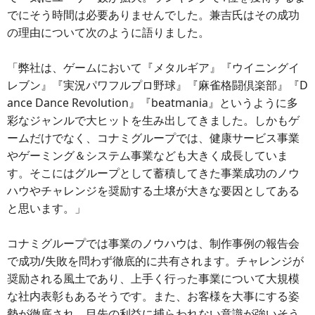
でにそう時間は必要ありませんでした。兼吉氏はその成功
の理由について次のように語りました。
「弊社は、ゲームにおいて『メタルギア』『ウイニングイ
レブン』『実況パワフルプロ野球』『麻雀格闘倶楽部』『D
ance Dance Revolution』『beatmania』というように多
彩なジャンルで大ヒットを生み出してきました。しかもゲ
ームだけでなく、コナミグループでは、健康サービス事業
やゲーミング＆システム事業なども大きく成長していま
す。そこにはグループとして蓄積してきた事業成功のノウ
ハウやチャレンジを奨励する土壌が大きな要因としてある
と思います。」
コナミグループでは事業のノウハウは、制作事例の報告会
で成功/失敗を問わず徹底的に共有されます。チャレンジが
奨励される風土であり、上手く行った事業について大規模
な社内表彰もあるそうです。また、お客様を大事にする姿
勢が徹底され、目先の利益に捕らわれない意識が強いそう