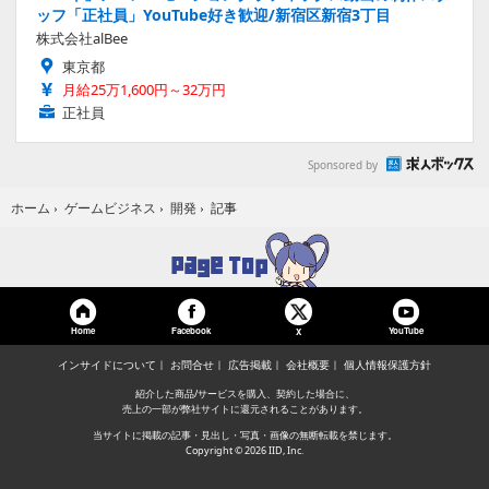
ッフ「正社員」YouTube好き歓迎/新宿区新宿3丁目
株式会社alBee
東京都
月給25万1,600円～32万円
正社員
Sponsored by
記事
ホーム
›
ゲームビジネス
›
開発
›
Home
Facebook
YouTube
X
インサイドについて
お問合せ
広告掲載
会社概要
個人情報保護方針
紹介した商品/サービスを購入、契約した場合に、
売上の一部が弊社サイトに還元されることがあります。
当サイトに掲載の記事・見出し・写真・画像の無断転載を禁じます。
Copyright © 2026 IID, Inc.