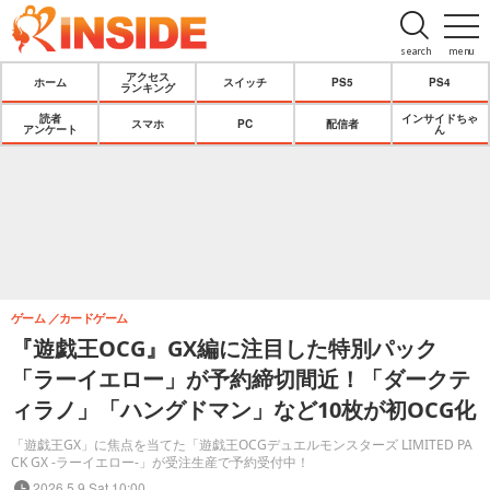
search
menu
アクセス
ホーム
スイッチ
PS5
PS4
ランキング
読者
インサイドちゃ
スマホ
PC
配信者
アンケート
ん
ゲーム
カードゲーム
『遊戯王OCG』GX編に注目した特別パック
「ラーイエロー」が予約締切間近！「ダークテ
ィラノ」「ハングドマン」など10枚が初OCG化
「遊戯王GX」に焦点を当てた「遊戯王OCGデュエルモンスターズ LIMITED PA
CK GX -ラーイエロー-」が受注生産で予約受付中！
2026.5.9 Sat 10:00