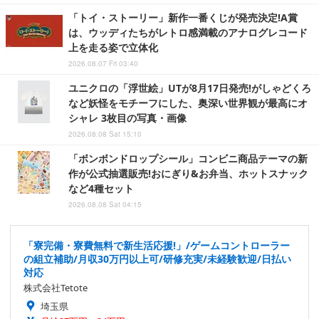
「トイ・ストーリー」新作一番くじが発売決定!A賞
は、ウッディたちがレトロ感満載のアナログレコード
上を走る姿で立体化
2026.08.07 Fri 03:40
ユニクロの「浮世絵」UTが8月17日発売!がしゃどくろ
など妖怪をモチーフにした、奥深い世界観が最高にオ
シャレ 3枚目の写真・画像
2026.08.08 Sat 15:10
「ボンボンドロップシール」コンビニ商品テーマの新
作が公式抽選販売!おにぎり&お弁当、ホットスナック
など4種セット
2026.08.08 Sat 04:15
「寮完備・寮費無料で新生活応援!」/ゲームコントローラー
の組立補助/月収30万円以上可/研修充実/未経験歓迎/日払い
対応
株式会社Tetote
埼玉県