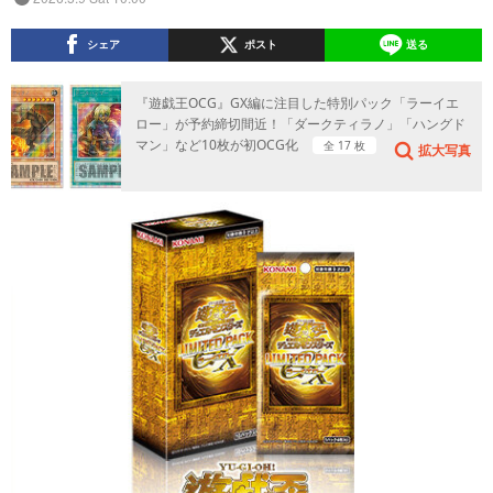
シェア
ポスト
送る
『遊戯王OCG』GX編に注目した特別パック「ラーイエ
ロー」が予約締切間近！「ダークティラノ」「ハングド
マン」など10枚が初OCG化
全 17 枚
拡大写真