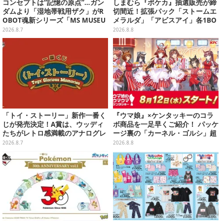
コンセプトは“記憶の原点”…ガン
しまむら『ポケカ』抽選販売が締
ダムより「湿地帯戦用ザク」がR
切間近！拡張パック「ストームエ
OBOT魂新シリーズ「MS MUSEU
メラルダ」「アビスアイ」各1BO
M」で商品化！博物館イメージの
Xをラインナップ
2026.8.7
2026.8.8
ベースも注目
「トイ・ストーリー」新作一番く
『ウマ娘』×ケンタッキーのコラ
じが発売決定！A賞は、ウッディ
ボ商品を一足早くご紹介！ パッケ
たちがレトロ感満載のアナログレ
ージ裏の「カーネル・ゴルシ」超
コード上を走る姿で立体化
長文コラボ告知は必見、オリジナ
2026.8.7
2026.8.8
ル商品はガツンと来るにんにくが
美味しくて「全銀河☆ゴルゴルチ
キン化計画」の一部になる【実物
レポ】