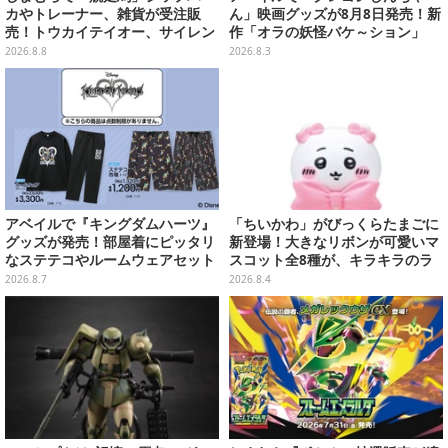
カやトレーナー、雑貨が受注販
ん」映画グッズが8月8日発売！新
売！トウカイテイオー、サイレン
作「オラの妖怪バケ～ション」
ススズカなど名馬をデザイン
や、「ヘンダーランド」「暗黒タ
2026.8.8
2026.8.3
マタマ」などをフィーチャー
アベイルで『キングダムハーツ』
「ちいかわ」がびっくらたまごに
グッズが発売！部屋着にピッタリ
新登場！大きなリボンが可愛いマ
なステテコやルームウェアセット
スコット全8種が、キラキラのラ
メ入り入浴剤から飛び出す
2026.8.7
2026.8.4