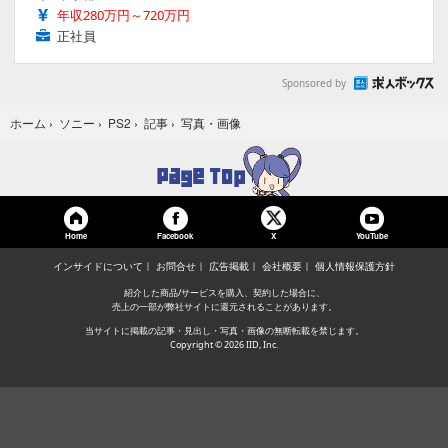
年収280万円～720万円
正社員
Sponsored by
写真・画像
ホーム
›
ソニー
›
PS2
›
記事
›
Home
Facebook
YouTube
X
インサイドについて
お問合せ
広告掲載
会社概要
個人情報保護方針
紹介した商品/サービスを購入、契約した場合に、
売上の一部が弊社サイトに還元されることがあります。
当サイトに掲載の記事・見出し・写真・画像の無断転載を禁じます。
Copyright © 2026 IID, Inc.