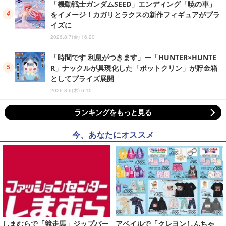
「機動戦士ガンダムSEED」エンディング「暁の車」
をイメージ！カガリとラクスの新作フィギュアがプラ
イズに
2026.8.7(金) 16:20
「時間です 利息がつきます」ー「HUNTER×HUNTE
R」ナックルが具現化した「ポットクリン」が貯金箱
としてプライズ展開
2026.8.6(木) 6:10
ランキングをもっと見る
今、あなたにオススメ
しまむらで「競走馬」ジップパー
アベイルで「クレヨンしんちゃ