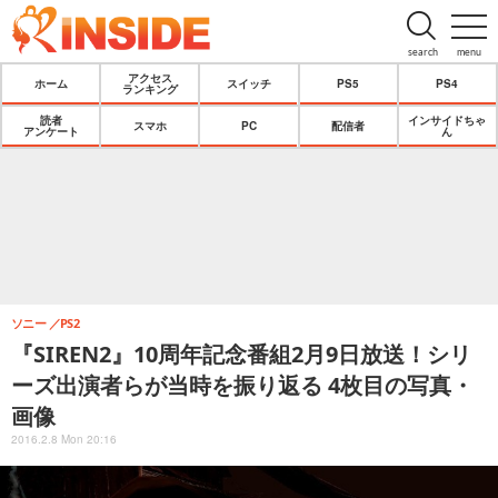
search
menu
アクセス
ホーム
スイッチ
PS5
PS4
ランキング
読者
インサイドちゃ
スマホ
PC
配信者
アンケート
ん
ソニー
PS2
『SIREN2』10周年記念番組2月9日放送！シリ
ーズ出演者らが当時を振り返る 4枚目の写真・
画像
2016.2.8 Mon 20:16