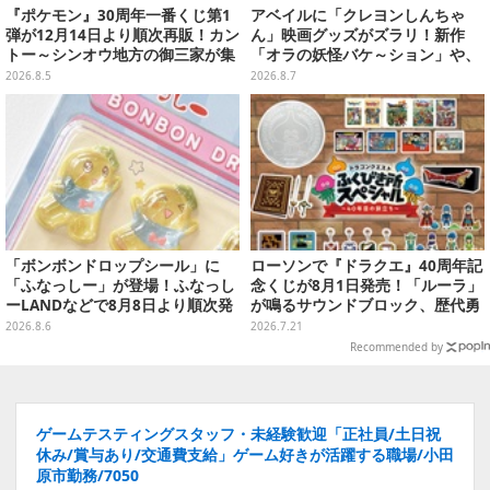
『ポケモン』30周年一番くじ第1
アベイルに「クレヨンしんちゃ
弾が12月14日より順次再販！カン
ん」映画グッズがズラリ！新作
トー～シンオウ地方の御三家が集
「オラの妖怪バケ～ション」や、
まった時計、ぬいぐるみなど記念
「ヘンダーランド」「暗黒タマタ
2026.8.5
2026.8.7
グッズ盛りだくさん
マ」などをフィーチャー
「ボンボンドロップシール」に
ローソンで『ドラクエ』40周年記
「ふなっしー」が登場！ふなっし
念くじが8月1日発売！「ルーラ」
ーLANDなどで8月8日より順次発
が鳴るサウンドブロック、歴代勇
売
者＆スライムのフィギュアなど、
2026.8.6
2026.7.21
シリーズを振り返る景品盛りだく
Recommended by
さん
ゲームテスティングスタッフ・未経験歓迎「正社員/土日祝
休み/賞与あり/交通費支給」ゲーム好きが活躍する職場/小田
原市勤務/7050