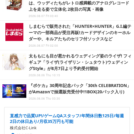
は、ウッディたちがレトロ感満載のアナログレコード
上を走る姿で立体化 2枚目の写真・画像
2026.08.07 Fri 03:40
しまむらで販売された「HUNTER×HUNTER」G.I.編テ
ーマの一部商品が受注再販!カードデザインのキーホル
ダーや、キルアたちのセリフ付ソックスなど
2026.08.07 Fri 02:00
太ももにも目が惹かれるウェディング姿のライザ! フィ
ギュア「ライザ(ライザリン・シュタウト)ウェディン
グStyle」が8月7日より予約受付開始
2026.08.06 Thu 10:15
『ポケカ』30周年記念パック「30th CELEBRATION」
がAmazonで抽選販売受付中!1BOX(20パック入り)
2026.08.06 Thu 03:30
直感力で品質UP!/ゲームQAスタッフ/年間休日数125日/毎週
2日の休日あり/月収35万円も可能
株式会社C-Link