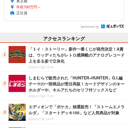
東京都
年収700万円～
正社員
Sponsored by
アクセスランキング
「トイ・ストーリー」新作一番くじが発売決定！A賞
は、ウッディたちがレトロ感満載のアナログレコード
上を走る姿で立体化
2026.8.7(金) 12:40
しまむらで販売された「HUNTER×HUNTER」G.I.編
テーマの一部商品が受注再販！カードデザインのキー
ホルダーや、キルアたちのセリフ付ソックスなど
2026.8.7(金) 11:00
エディオンで「ポケカ」抽選販売！「ストームエメラ
ルダ」「スタートデッキ100」など人気商品が対象
2026.8.7(金) 16:25