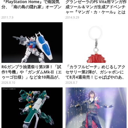
『PlayStation Home』で南国気
グランゼーラのPS Vita用マンガ作
分、「南の島の隠れ家」オープン
成ツール＆マンガ生成アドベンチ
ャー『マンガ・カ・ケール』とは
2011.7.9
2014.9.29
RGガンプラ抽選祭り第3弾！「試
「カラフルピーチ」めじるしアク
作1号機」や「ガンダムMk-II（エ
セサリー第2弾が、ガシャポンに
ゥーゴ仕様）」など全10商品が、
て8月4週発売！じゃぱぱやのあ、
プレバンで8月17日15時まで受付
シヴァたちメンバー11名分ライン
2026.8.10
2026.8.7
実施
ナップ