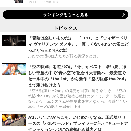
2014.10.27 Mon 12:20
ランキングをもっと見る
トピックス
「冒険は楽しいものだ」 ─『FF11』と『ウィザードリ
ィ ヴァリアンツ ダフネ』、"優しくないRPG"の沼にど
っぷり沈んだ4人の話
ふたつの沼の住人たちが語る奥深さとは。
『空の軌跡』を遊ぶのは「今」がベスト！暑い夏、涼
しい部屋の中で“青い空”が似合う大冒険へ―最安値で
セール中の『the 1st』から新作『空の軌跡 the 2nd』
まで駆け抜けよう
『空の軌跡 the 2nd』の発売が目前に迫る今こそ、『空の
軌跡 the 1st』から遊び始める絶好のタイミング！ 快適に
なったゲームシステムや新要素を交えながら、今遊びたい
本シリーズの魅力を紹介します。
かわいい…だからこそ、いじめたくなる。正式版リリ
ースの『パルワールド』プレイヤーに訊く“キュートア
グレッション×パル”の底知れぬ魅力とは