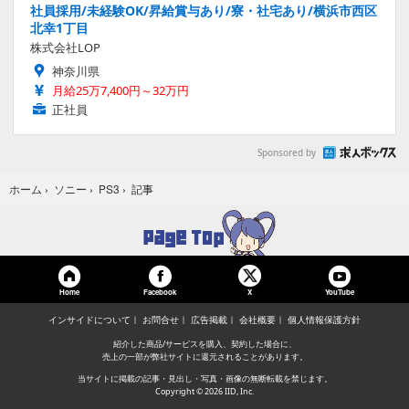
社員採用/未経験OK/昇給賞与あり/寮・社宅あり/横浜市西区
北幸1丁目
株式会社LOP
神奈川県
月給25万7,400円～32万円
正社員
Sponsored by
記事
ホーム
›
ソニー
›
PS3
›
Home
Facebook
YouTube
X
インサイドについて
お問合せ
広告掲載
会社概要
個人情報保護方針
紹介した商品/サービスを購入、契約した場合に、
売上の一部が弊社サイトに還元されることがあります。
当サイトに掲載の記事・見出し・写真・画像の無断転載を禁じます。
Copyright © 2026 IID, Inc.