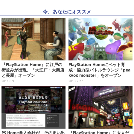
今、あなたにオススメ
『PlayStation Home』に江戸の
PlayStation Homeにペット育
街並みが出現、「大江戸・大商店
成・協力型バトルラウンジ「pea
と長屋」オープン
kvox monster」をオープン
2011.8.9
2013.2.27
PS Home参入会社が、その思い出
『PlayStation Home』に大人だ