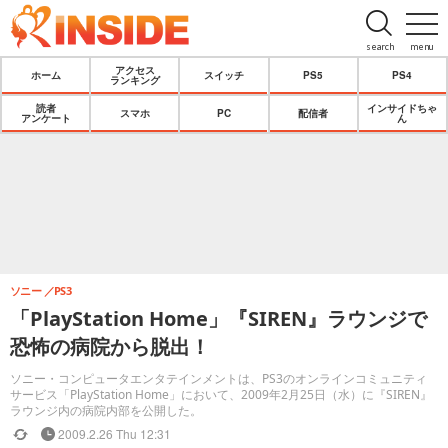
search
menu
アクセス
ホーム
スイッチ
PS5
PS4
ランキング
読者
インサイドちゃ
スマホ
PC
配信者
アンケート
ん
ソニー
PS3
「PlayStation Home」『SIREN』ラウンジで
恐怖の病院から脱出！
ソニー・コンピュータエンタテインメントは、PS3のオンラインコミュニティ
サービス「PlayStation Home」において、2009年2月25日（水）に『SIREN』
ラウンジ内の病院内部を公開した。
2009.2.26 Thu 12:31