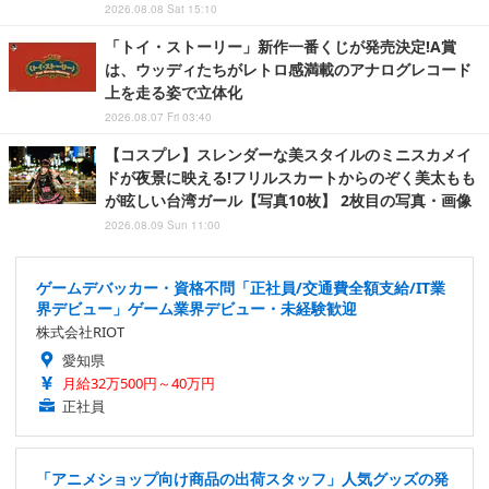
2026.08.08 Sat 15:10
「トイ・ストーリー」新作一番くじが発売決定!A賞
は、ウッディたちがレトロ感満載のアナログレコード
上を走る姿で立体化
2026.08.07 Fri 03:40
【コスプレ】スレンダーな美スタイルのミニスカメイ
ドが夜景に映える!フリルスカートからのぞく美太もも
が眩しい台湾ガール【写真10枚】 2枚目の写真・画像
2026.08.09 Sun 11:00
ゲームデバッカー・資格不問「正社員/交通費全額支給/IT業
界デビュー」ゲーム業界デビュー・未経験歓迎
株式会社RIOT
愛知県
月給32万500円～40万円
正社員
「アニメショップ向け商品の出荷スタッフ」人気グッズの発