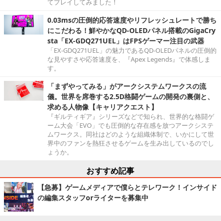
てプレイしてみました！
0.03msの圧倒的応答速度やリフレッシュレートで勝ち
にこだわる！鮮やかなQD-OLEDパネル搭載のGigaCry
sta「EX-GDQ271UEL」はFPSゲーマー注目の武器
「EX-GDQ271UEL」の魅力であるQD-OLEDパネルの圧倒的
な見やすさや応答速度を、『Apex Legends』で体感しま
す。
「まずやってみる」がアークシステムワークスの流
儀。世界を席巻する2.5D格闘ゲームの開発の裏側と、
求める人物像【キャリアクエスト】
『ギルティギア』シリーズなどで知られ、世界的な格闘ゲ
ーム大会「EVO」でも圧倒的な存在感を放つアークシステ
ムワークス。同社はどのような組織体制で、いかにして世
界中のファンを熱狂させるゲームを生み出しているのでし
ょうか。
おすすめ記事
【急募】ゲームメディアで僕らとテレワーク！インサイド
の編集スタッフorライターを募集中