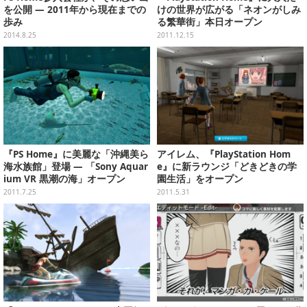
を公開 ― 2011年から現在までの
けの世界が広がる「ネオンがしみ
歩み
る繁華街」本日オープン
2014.8.25
2011.12.15
『PS Home』に美麗な「沖縄美ら
アイレム、『PlayStation Hom
海水族館」登場 ― 「Sony Aquar
e』に新ラウンジ「どきどきの学
ium VR 黒潮の海」オープン
園生活」をオープン
2011.7.25
2011.5.31