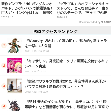
新作ガンプラ「HG ガンダムレオ
『グラブル』のオフィシャルキャ
パルド」がプレバンで抽選販売！
ストって、どんなお仕事？一度き
巨大ガトリングをはじめ、胸部や
りのステージで、“三次元での表
肩にも武装搭載の重火力モビルス
現”に全力を懸けるキャスト陣の
2026.8.10
2026.8.7
ーツ
舞台裏【インタビュー】
Recommended by
PS3アクセスランキング
『Wizardry 囚われし亡霊の街』、魅力的な新キャラ
を一挙に4人公開
2011.1.13 Thu 17:07
『キャサリン』発売記念、クリア画面を投稿するキャ
ンペーン実施
2011.2.18 Fri 9:30
『実況パワフルプロ野球2012』落合博満さん親子が
パワプロ対決！勝負の行方は・・・？
2012.7.12 Thu 9:00
『FF14 蒼天のイシュガルド』「黒チョコボ」や「暗
黒騎士」など新情報が明らかに、続報は12月に東京で