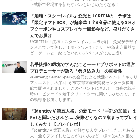
正式版で登場する新たなパルもいじめたくなる！
『崩壊：スターレイル』爻光とUGREENのコラボは
「限定ギフトBOX」が超豪華！全6商品に使える5％オ
フクーポンやコスプレイヤー撮影会など、盛りだくさ
んでお届け
UGREEN×『崩壊：スターレイル』コラボは、爻光がデザイ
ンされていて美しい！モバイルバッテリーや急速充電器な
ど、ゲームと一緒に使いたいデバイスがてんこ盛り
若手抜擢の環境で学んだこと――アプリボットの運営
プロデューサーが語る「巻き込み力」の重要性
4GamerとGame*Sparkの合同による就活イベント「キャリ
アクエスト」の第4回が東京都立産業貿易センター浜松町
館で開催されました。このイベントに合わせ、自身の就活
時のエピソードを若手クリエイターに聞いてみたので、そ
の模様をお届けします。
『Identity V 第五人格』の新モード「手記の加筆」は
PvEと聞いたけれど……実際どうなの？集まってプレイ
してみた！【プレイレポ】
『Identity V 第五人格』が好きな人やプレイしたことある
人、全くプレイしたことがない人など、様々な4人を集め