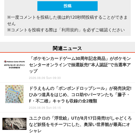
※一度コメントを投稿した後は約120秒間投稿することができま
せん
※コメントを投稿する際は
「利用規約」
を必ずご確認ください
関連ニュース
「ポケモンカードゲーム30周年記念商品」がポケモン
センターオンラインで抽選販売!“本人認証”で当選率ア
ップ
2026.08.09 Sun 09:30
ドラえもんの「ボンボンドロップシール」が発売決定!
ひみつ道具をはじめ、コロ助やパーマンたち「藤子・
F・不二雄」キャラも収録の全2種類
2026.08.09 Sun 05:15
ユニクロの「浮世絵」UTが8月17日発売!がしゃどくろ
など妖怪をモチーフにした、奥深い世界観が最高にオ
シャレ