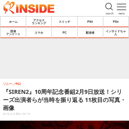
search
menu
アクセス
ホーム
スイッチ
PS5
PS4
ランキング
読者
インサイドちゃ
スマホ
PC
配信者
アンケート
ん
ソニー
PS2
『SIREN2』10周年記念番組2月9日放送！シリ
ーズ出演者らが当時を振り返る 11枚目の写真・
画像
2016.2.8 Mon 20:16