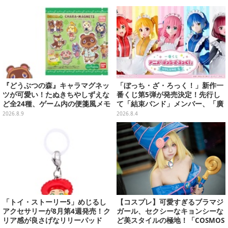
『どうぶつの森』キャラマグネッ
「ぼっち・ざ・ろっく！」新作一
ツが可愛い！たぬきちやしずえな
番くじ第5弾が発売決定！先行し
ど全24種、ゲーム内の便箋風メモ
て「結束バンド」メンバー、「廣
カード全10種も
井きくり」のメイド衣装フィギュ
2026.8.9
2026.8.4
アを公開
「トイ・ストーリー5」めじるし
【コスプレ】可愛すぎるブラマジ
アクセサリーが8月第4週発売！ク
ガール、セクシーなキョンシーな
リア感が良さげなリリーパッド
ど美スタイルの極地！「COSMOS