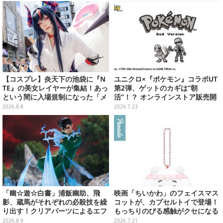
ベースも注目
【コスプレ】炎天下の池袋に『N
ユニクロ×『ポケモン』コラボUT
TE』の美女レイヤーが集結！あっ
第2弾、ゲットのカギは“朝
という間に入場規制になった「メ
活”！？ オンラインストア販売開
ェメェ村の大冒険」をレポート
始は当日8時15分から
2026.8.8
2026.7.23
【写真28枚】
「幽☆遊☆白書」浦飯幽助、飛
映画「ちいかわ」のフェイスマス
影、蔵馬がそれぞれの必殺技を繰
コットが、カプセルトイで登場！
り出す！クリアパーツによるエフ
もっちりのびる感触がクセになる
ェクト演出で迫力満載
ハチワレ、セイレーンなど全5種
2026.8.9
2026.7.21