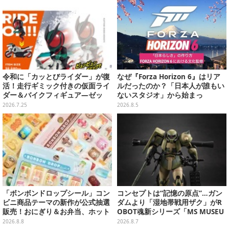
令和に「カッとびライダー」が復
なぜ『Forza Horizon 6』はリア
活！走行ギミック付きの仮面ライ
ルだったのか？「日本人が誰もい
ダー＆バイクフィギュア―ゼッ
ないスタジオ」から始まっ
ツ、新1号など全7種類
た、“生活感のある日本"の作り方
2026.7.25
2026.8.5
【CEDEC2026】
「ボンボンドロップシール」コン
コンセプトは“記憶の原点”…ガン
ビニ商品テーマの新作が公式抽選
ダムより「湿地帯戦用ザク」がR
販売！おにぎり＆お弁当、ホット
OBOT魂新シリーズ「MS MUSEU
スナックなど4種セット
M」で商品化！博物館イメージの
2026.8.8
2026.8.7