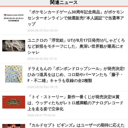
関連ニュース
「ポケモンカードゲーム30周年記念商品」がポケモン
センターオンラインで抽選販売!“本人認証”で当選率ア
ップ
2026.08.09 Sun 09:30
ユニクロの「浮世絵」UTが8月17日発売!がしゃどくろ
など妖怪をモチーフにした、奥深い世界観が最高にオ
シャレ
2026.08.08 Sat 15:10
ドラえもんの「ボンボンドロップシール」が発売決定!
ひみつ道具をはじめ、コロ助やパーマンたち「藤子・
F・不二雄」キャラも収録の全2種類
2026.08.09 Sun 05:15
「トイ・ストーリー」新作一番くじが発売決定!A賞
は、ウッディたちがレトロ感満載のアナログレコード
上を走る姿で立体化
2026.08.07 Fri 03:40
『カルドセプト ビギンズ』はユーザーの期待に応えた