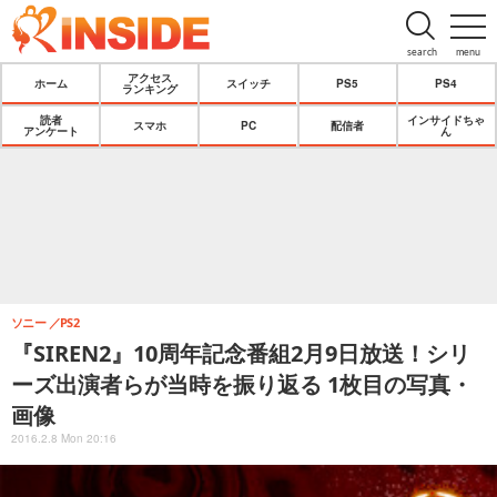
search
menu
アクセス
ホーム
スイッチ
PS5
PS4
ランキング
読者
インサイドちゃ
スマホ
PC
配信者
アンケート
ん
ソニー
PS2
『SIREN2』10周年記念番組2月9日放送！シリ
ーズ出演者らが当時を振り返る 1枚目の写真・
画像
2016.2.8 Mon 20:16