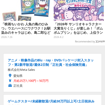
「映画ちいかわ 人魚の島のひみ
「2026年 サンリオキャラクター
つ」ウエハースにワクワク！お馴
大賞当りくじ」が楽しみ！「ポム
染みのキャラはじめ、島二郎など
ポムプリン」をはじめ、上位ラン
セイレーン編カード全22種
クインが登場するスペシャル企画
2026.7.26
2026.8.2
Recommended by
アニメ・映像作品のBlu・ray・DVDパッケージ封入スタッ
フ・第2新卒歓迎/週休2日制「正社員・社会保険完備」
株式会社Meta Sales
愛知県
月給25万1,100円～50万円
正社員
ゲームテスター/未経験歓迎/月給30万円以上可/土日祝休み