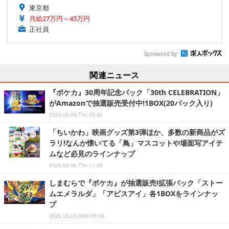
東京都
月給27万円～45万円
正社員
Sponsored by
関連ニュース
『ポケカ』30周年記念パック「30th CELEBRATION」
がAmazonで抽選販売受付中!1BOX(20パック入り)
2026.08.06 Thu 03:30
「ちいかわ」映画グッズ第3弾ほか、多数の新商品がズ
ラリ!なんか懐いてる「鳥」マスコットや場面写アイテ
ムなど必見のラインナップ
2026.08.06 Thu 11:25
しまむらで『ポケカ』が抽選販売!拡張パック「ストー
ムエメラルダ」「アビスアイ」各1BOXをラインナッ
プ
2026.08.05 Wed 05:00