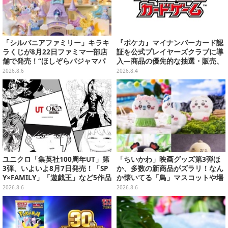
「シルバニアファミリー」キラキ
『ポケカ』マイナンバーカード認
ラくじが8月22日ファミマ一部店
証を公式プレイヤーズクラブに導
舗で発売！“ほしぞらパジャマパ
入―商品の優先的な抽選・販売、
ーティ”をテーマに、お人形や建
公式大会への参加申し込みに活用
2026.8.6
2026.8.4
物がラインナップ
ユニクロ「集英社100周年UT」第
「ちいかわ」映画グッズ第3弾ほ
3弾、いよいよ8月7日発売！「SP
か、多数の新商品がズラリ！なん
Y×FAMILY」「遊戯王」など5作品
か懐いてる「鳥」マスコットや場
をデザイン
面写アイテムなど必見のラインナ
2026.8.6
2026.8.6
ップ