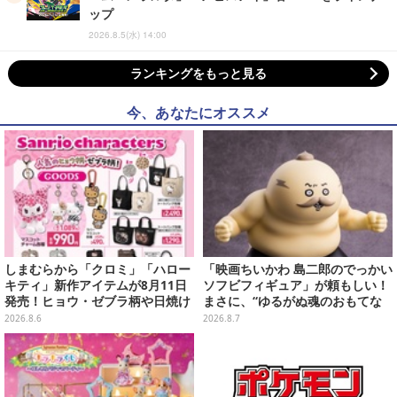
ップ
2026.8.5(水) 14:00
ランキングをもっと見る
今、あなたにオススメ
しまむらから「クロミ」「ハロー
「映画ちいかわ 島二郎のでっかい
キティ」新作アイテムが8月11日
ソフビフィギュア」が頼もしい！
発売！ヒョウ・ゼブラ柄や日焼け
まさに、“ゆるがぬ魂のおもてな
デザインの可愛い雑貨・アパレル
し”
2026.8.6
2026.8.7
など多数