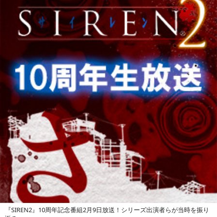
『SIREN2』10周年記念番組2月9日放送！シリーズ出演者らが当時を振り