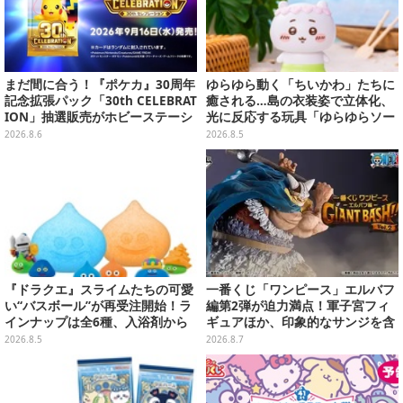
まだ間に合う！『ポケカ』30周年
ゆらゆら動く「ちいかわ」たちに
記念拡張パック「30th CELEBRAT
癒される…島の衣装姿で立体化、
ION」抽選販売がホビーステーシ
光に反応する玩具「ゆらゆらソー
ョンで実施中、8月6日まで
ラー」全8種が全国アミューズメ
2026.8.6
2026.8.5
ント施設にて展開
『ドラクエ』スライムたちの可愛
一番くじ「ワンピース」エルバフ
い“バスボール”が再受注開始！ラ
編第2弾が迫力満点！軍子宮フィ
インナップは全6種、入浴剤から
ギュアほか、印象的なサンジを含
モンスターのフィギュアが出てく
む“手配書”ポスターなどにも注目
2026.8.5
2026.8.7
る