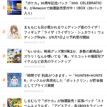
『ポケカ』30周年記念パック「30th CELEBRATIO
N」がAmazonで抽選販売受付中！1BOX（20パック
入り）
2026.8.6(木) 12:30
太ももにも目が惹かれるウェディング姿のライザ！
フィギュア「ライザ（ライザリン・シュタウト）ウェ
ディングStyle」が8月7日より予約受付開始
2026.8.6(木) 19:15
「ちいかわ」映画グッズ第3弾ほか、多数の新商品が
ズラリ！なんか懐いてる「鳥」マスコットや場面写ア
イテムなど必見のラインナップ
2026.8.6(木) 20:25
「時間です 利息がつきます」ー「HUNTER×HUNTE
R」ナックルが具現化した「ポットクリン」が貯金箱
としてプライズ展開
2026.8.6(木) 6:10
しまむらで『ポケカ』が抽選販売！拡張パック「スト
ームエメラルダ」「アビスアイ」各1BOXをラインナ