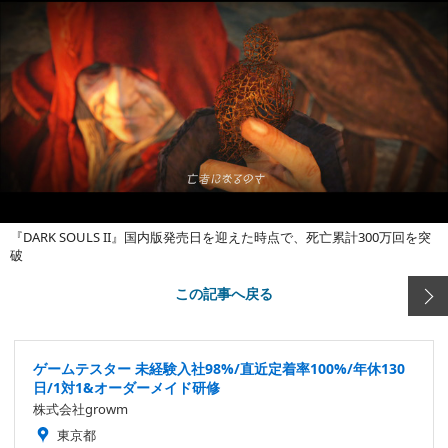
『DARK SOULS II』国内版発売日を迎えた時点で、死亡累計300万回を突
破
この記事へ戻る
ゲームテスター 未経験入社98%/直近定着率100%/年休130
日/1対1&オーダーメイド研修
株式会社growm
東京都