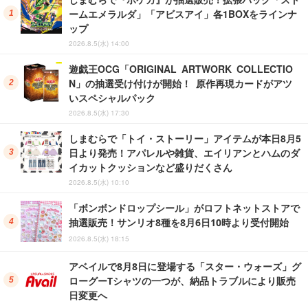
ームエメラルダ」「アビスアイ」各1BOXをラインナ
ップ
2026.8.5(水) 14:00
遊戯王OCG「ORIGINAL ARTWORK COLLECTIO
N」の抽選受け付けが開始！ 原作再現カードがアツ
いスペシャルパック
2026.8.5(水) 17:30
しまむらで「トイ・ストーリー」アイテムが本日8月5
日より発売！アパレルや雑貨、エイリアンとハムのダ
イカットクッションなど盛りだくさん
2026.8.5(水) 10:10
「ボンボンドロップシール」がロフトネットストアで
抽選販売！サンリオ8種を8月6日10時より受付開始
2026.8.5(水) 18:15
アベイルで8月8日に登場する「スター・ウォーズ」グ
ローグーTシャツの一つが、納品トラブルにより販売
日変更へ