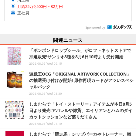
埼玉県
月給25万9,500円～32万円
正社員
Sponsored by
関連ニュース
「ボンボンドロップシール」がロフトネットストアで
抽選販売!サンリオ8種を8月6日10時より受付開始
2026.08.05 Wed 09:15
遊戯王OCG「ORIGINAL ARTWORK COLLECTION」
の抽選受け付けが開始! 原作再現カードがアツいスペシ
ャルパック
2026.08.05 Wed 08:30
しまむらで「トイ・ストーリー」アイテムが本日8月5
日より発売!アパレルや雑貨、エイリアンとハムのダイ
カットクッションなど盛りだくさん
2026.08.05 Wed 01:10
しまむらで「競走馬」ジップパーカやトレーナー、雑