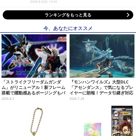
2026.8.5(水) 10:45
ランキングをもっと見る
今、あなたにオススメ
「ストライクフリーダムガンダ
『モンハンワイルズ』大型DLC
ム」がリニューアル！新フレーム
「アセンダンス」で気になるプレ
搭載で躍動感あるポージングもバ
イヤーに朗報！データ引継ぎ対応
ッチリ
の「序盤体験版」が配信決定
2026.8.2
2026.7.28