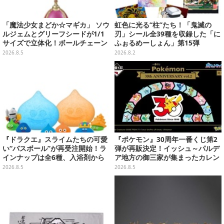
「魔法少女まどか☆マギカ」 ソウ
虹色に光る“柱”たち！「鬼滅の
ルジェムとグリーフシードが1/1
刃」シール全39種を収録した「に
サイズで立体化！ボールチェーン
ふぉるめーしょん」第15弾
を外せばフィギュアとして飾れる
2026.8.5
2026.8.2
ガシャポン全6種
『ドラクエ』スライムたちの可愛
『ポケモン』30周年一番くじ第2
い“バスボール”が再受注開始！ラ
弾が再販決定！イッシュ～パルデ
インナップは全6種、入浴剤から
ア地方の御三家が集まったカレン
モンスターのフィギュアが出てく
ダー、ぬいぐるみなど記念グッズ
2026.8.5
2026.8.5
る
盛りだくさん