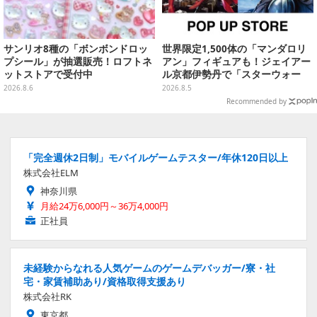
サンリオ8種の「ボンボンドロッ
世界限定1,500体の「マンダロリ
プシール」が抽選販売！ロフトネ
アン」フィギュアも！ジェイアー
ットストアで受付中
ル京都伊勢丹で「スターウォー
ズ」&「マーベル」ポップアップ
2026.8.6
2026.8.5
ストア開催
Recommended by
「完全週休2日制」モバイルゲームテスター/年休120日以上
株式会社ELM
神奈川県
月給24万6,000円～36万4,000円
正社員
未経験からなれる人気ゲームのゲームデバッガー/寮・社
宅・家賃補助あり/資格取得支援あり
株式会社RK
東京都