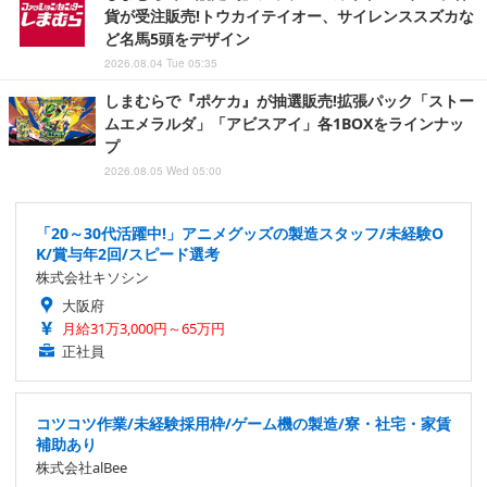
貨が受注販売!トウカイテイオー、サイレンススズカな
ど名馬5頭をデザイン
2026.08.04 Tue 05:35
しまむらで『ポケカ』が抽選販売!拡張パック「ストー
ムエメラルダ」「アビスアイ」各1BOXをラインナッ
プ
2026.08.05 Wed 05:00
「20～30代活躍中!」アニメグッズの製造スタッフ/未経験O
K/賞与年2回/スピード選考
株式会社キソシン
大阪府
月給31万3,000円～65万円
正社員
コツコツ作業/未経験採用枠/ゲーム機の製造/寮・社宅・家賃
補助あり
株式会社alBee