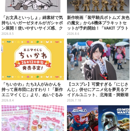
「お文具といっしょ」綿素材で気
新作映画「装甲騎兵ボトムズ 灰色
持ちいいガーゼタオルがガシャポ
の魔女」から6機体プラキットセ
ン展開！使いやすいサイズ感、ク
ットが予約開始！「VAKIT プラト
ールな和柄や可愛らしいお寿司な
ーン」第1弾、各部関節可動仕様
2026.8.5
2026.8.6
ど全4種
「ちいかわ」たち3人がみかんを
【コスプレ】可愛すぎる「にじさ
持って座布団におすわり！「新作
んじ」併せにアニメ化を夢見るア
エニマイくじ」より、ぬいぐるみ
イドルユニット、北海道・洞爺湖
画像が初公開
に花開く可憐なレイヤー10選【写
2026.8.4
2026.7.18
真46枚】