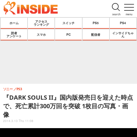
search
menu
アクセス
ホーム
スイッチ
PS5
PS4
ランキング
読者
インサイドちゃ
スマホ
PC
配信者
アンケート
ん
ソニー
PS3
『DARK SOULS II』国内版発売日を迎えた時点
で、死亡累計300万回を突破 1枚目の写真・画
像
2014.3.13 Thu 11:08