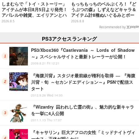
しまむらで「トイ・ストーリー」
もっちもっちのベルぶくろ！『ど
アイテムが本日8月5日より発売！
うぶつの森』しずえなどキャラ＆
アパレルや雑貨、エイリアンとハ
アイテム計8種ぬいぐるみとボー
ムのダイカットクッションなど盛
ルチェーン付きマスコットが発売
2026.8.5
2026.8.8
りだくさん
Recommended by
PS3アクセスランキング
PS3/Xbox360『Castlevania ～ Lords of Shadow
～』スペシャルサイトと最新トレーラーが公開！
2009.8.21 Fri 12:21
『海腹川背』スタジオ最前線が権利を取得 ― 『海腹
川背・旬 ～セカンドエディション～』PSNで配信ス
タート
2012.9.26 Wed 14:00
『Wizardry 囚われし亡霊の街』、魅力的な新キャラ
を一挙に4人公開
2011.1.13 Thu 17:07
『キャサリン』巨大アフロの女性「ミッドナイトヴィ
ーナス」正体が明らかに