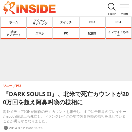
search
menu
アクセス
ホーム
スイッチ
PS5
PS4
ランキング
読者
インサイドちゃ
スマホ
PC
配信者
アンケート
ん
ソニー
PS3
『DARK SOULS II』、北米で死亡カウントが20
0万回を超え阿鼻叫喚の様相に
海外メディアIGNが同作の死亡カウントを報告し、すでに全世界のプレイヤー
が200万回以上も死亡し、ドラングレイグの地で阿鼻叫喚の様相を見せている
ことが明らかとなりました。
2014.3.12 Wed 12:52