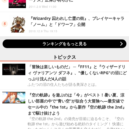
2011.2.9 Wed 11:00
『Wizardry 囚われし亡霊の街』、プレイヤーキャラ
「ノーム」と「ドワーフ」公開
2010.12.9 Thu 19:15
ランキングをもっと見る
トピックス
「冒険は楽しいものだ」 ─『FF11』と『ウィザードリ
ィ ヴァリアンツ ダフネ』、"優しくないRPG"の沼にど
っぷり沈んだ4人の話
ふたつの沼の住人たちが語る奥深さとは。
『空の軌跡』を遊ぶのは「今」がベスト！暑い夏、涼
しい部屋の中で“青い空”が似合う大冒険へ―最安値で
セール中の『the 1st』から新作『空の軌跡 the 2nd』
まで駆け抜けよう
『空の軌跡 the 2nd』の発売が目前に迫る今こそ、『空の
軌跡 the 1st』から遊び始める絶好のタイミング！ 快適に
なったゲームシステムや新要素を交えながら、今遊びたい