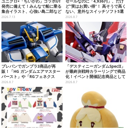
ユニクロ×「ちいかわ」コラボUT
セールなのに「4,936円」、だけ
発売に備えて！みんなで船に乗る
ど“実はお買い得”！ 高そうで高く
集合イラスト、心強い島二郎など
ない、意外なスイッチソフト5選
映画を記念した特別コレクション
2026.7.13
2026.8.7
プレバンでガンプラ3商品が再
「デスティニーガンダムSpecII」
販！「HG ガンダムエアマスター
が最終決戦時カラーリングで商品
バースト」や「RGフェネクス
化！イベント開催記念商品として
（ナラティブVer.）」も
METAL ROBOT魂に新登場
2026.8.7
2026.8.7