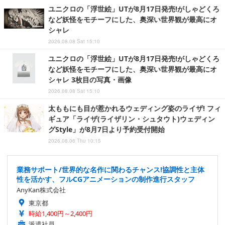
ユニクロの「浮世絵」UTが8月17日発売!がしゃどくろ
など妖怪をモチーフにした、奥深い世界観が最高にオ
シャレ
2026.08.08 Sat 15:10
ユニクロの「浮世絵」UTが8月17日発売!がしゃどくろ
など妖怪をモチーフにした、奥深い世界観が最高にオ
シャレ 3枚目の写真・画像
2026.08.08 Sat 15:10
太ももにも目が惹かれるウェディング姿のライザ! フィ
ギュア「ライザ(ライザリン・シュタウト)ウェディン
グStyle」が8月7日より予約受付開始
2026.08.06 Thu 10:15
業務サポート/世界的な名作に関わるチャンス!協調性と主体
性を活かす、フルCGアニメーションの制作進行スタッフ
AnyKan株式会社
東京都
時給1,400円～2,400円
派遣社員