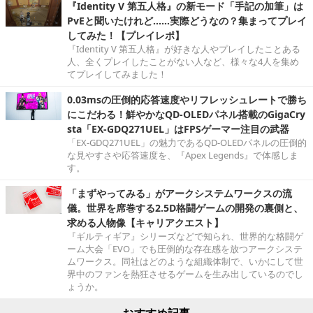
『Identity V 第五人格』の新モード「手記の加筆」は
PvEと聞いたけれど……実際どうなの？集まってプレイ
してみた！【プレイレポ】
『Identity V 第五人格』が好きな人やプレイしたことある
人、全くプレイしたことがない人など、様々な4人を集め
てプレイしてみました！
0.03msの圧倒的応答速度やリフレッシュレートで勝ち
にこだわる！鮮やかなQD-OLEDパネル搭載のGigaCry
sta「EX-GDQ271UEL」はFPSゲーマー注目の武器
「EX-GDQ271UEL」の魅力であるQD-OLEDパネルの圧倒的
な見やすさや応答速度を、『Apex Legends』で体感しま
す。
「まずやってみる」がアークシステムワークスの流
儀。世界を席巻する2.5D格闘ゲームの開発の裏側と、
求める人物像【キャリアクエスト】
『ギルティギア』シリーズなどで知られ、世界的な格闘ゲ
ーム大会「EVO」でも圧倒的な存在感を放つアークシステ
ムワークス。同社はどのような組織体制で、いかにして世
界中のファンを熱狂させるゲームを生み出しているのでし
ょうか。
おすすめ記事