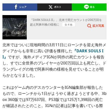
シェア
ポスト
送る
『DARK SOULS II』、北米で死亡カウントが200万回を
超え阿鼻叫喚の様相に
全 4 枚
拡大写真
北米ではついに現地時間の3月11日にローンチを迎え海外メ
ディアからも非常に高い評価を獲得した
『DARK SOULS I
I』
ですが、海外メディアIGNが同作の死亡カウントを報告
し、すでに全世界のプレイヤーが200万回以上も死亡し、ド
ラングレイグの地で阿鼻叫喚の様相を見せていることが明
らかとなりました。
これはゲーム内のデスカウンターをIGN編集部が報告した
もので、ローンチから1日がようやく過ぎようとする中、Xb
ox 360版では97万637回、PS3版では125万1,398回の死亡
が確認されたとのこと。IGNの記者は記事を書いている際