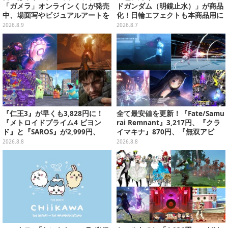
「ガメラ」オンラインくじが発売
ドガンダム（明鏡止水）」が商品
中、場面写やビジュアルアートを
化！日輪エフェクトも本商品用に
使用した豪華賞品をラインナップ
刷新した豪華仕様
2026.8.9
2026.8.7
『仁王3』が早くも3,828円に！
全て最安値を更新！『Fate/Samu
『メトロイドプライム4 ビヨン
rai Remnant』3,217円、『クラ
ド』と『SAROS』が2,999円、
イマキナ』870円、『無双アビ
『メタルギアソリッド Δ』は2,49
ス』1,188円、『星空鉄道とシロ
2026.8.8
2026.8.8
9円─ゲオ店舗＆ストアのゲームセ
の旅』3,190円【eショップ・PS S
ールは8月8日から
toreのお薦めセール】