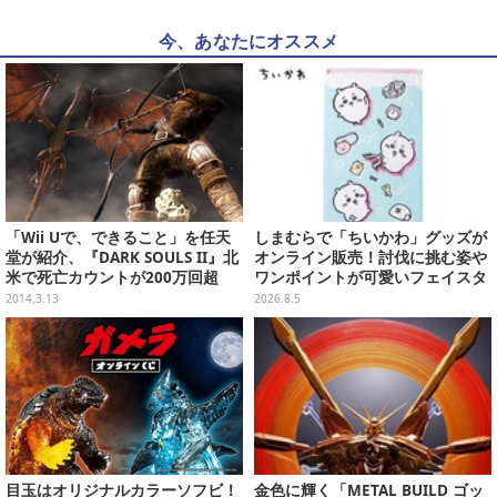
今、あなたにオススメ
「Wii Uで、できること」を任天
しまむらで「ちいかわ」グッズが
堂が紹介、『DARK SOULS II』北
オンライン販売！討伐に挑む姿や
米で死亡カウントが200万回超
ワンポイントが可愛いフェイスタ
え、スマホを魔法少女化「まど☆
オル、バスマットなど全14種
2014.3.13
2026.8.5
マギfone」iPhone版リリース決
定、など…昨日のまとめ(3/12)
目玉はオリジナルカラーソフビ！
金色に輝く「METAL BUILD ゴッ