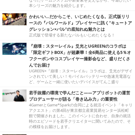
本シリーズの魅力を紹介します。
かわいい…だからこそ、いじめたくなる。正式版リリ
ースの『パルワールド』プレイヤーに訊く“キュートア
グレッション×パル”の底知れぬ魅力とは
正式版で登場する新たなパルもいじめたくなる！
『崩壊：スターレイル』爻光とUGREENのコラボは
「限定ギフトBOX」が超豪華！全6商品に使える5％オ
フクーポンやコスプレイヤー撮影会など、盛りだくさ
んでお届け
UGREEN×『崩壊：スターレイル』コラボは、爻光がデザイ
ンされていて美しい！モバイルバッテリーや急速充電器な
ど、ゲームと一緒に使いたいデバイスがてんこ盛り
若手抜擢の環境で学んだこと――アプリボットの運営
プロデューサーが語る「巻き込み力」の重要性
4GamerとGame*Sparkの合同による就活イベント「キャリ
アクエスト」の第4回が東京都立産業貿易センター浜松町
館で開催されました。このイベントに合わせ、自身の就活
時のエピソードを若手クリエイターに聞いてみたので、そ
の模様をお届けします。