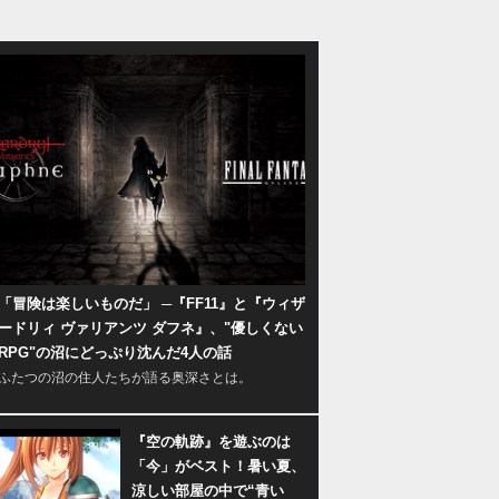
「冒険は楽しいものだ」 ─『FF11』と『ウィザ
ードリィ ヴァリアンツ ダフネ』、"優しくない
RPG"の沼にどっぷり沈んだ4人の話
ふたつの沼の住人たちが語る奥深さとは。
『空の軌跡』を遊ぶのは
「今」がベスト！暑い夏、
涼しい部屋の中で“青い