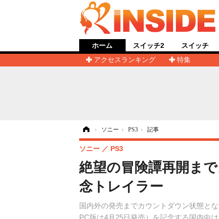
ホーム
スイッチ2
スイッチ
アクセスランキング
特集
ホーム
›
ソニー
›
PS3
›
記事
ソニー
PS3
絶望の冒険譚再開までカ
念トレイラー
国内外の発売までカウントダウン状態となっているPla
PC版は4月25日発売）を記念する国内向