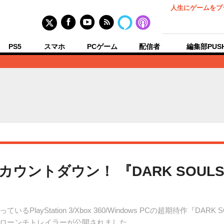
人生にゲームをプ
PS5
スマホ
PCゲーム
配信者
編集部PUS
ウントダウン！ 『DARK SOULS
yStation 3/Xbox 360/Windows PCの超期待作『DARK S
けローンチトレイラーが公開されました。