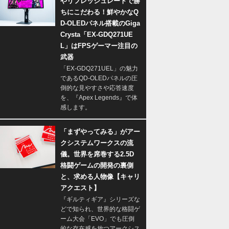
やリフレッシュレートで勝
ちにこだわる！鮮やかなQ
D-OLEDパネル搭載のGiga
Crysta「EX-GDQ271UE
L」はFPSゲーマー注目の
武器
「EX-GDQ271UEL」の魅力
であるQD-OLEDパネルの圧
倒的な見やすさや応答速度
を、『Apex Legends』で体
感します。
「まずやってみる」がアー
クシステムワークスの流
儀。世界を席巻する2.5D
格闘ゲームの開発の裏側
と、求める人物像【キャリ
アクエスト】
『ギルティギア』シリーズな
どで知られ、世界的な格闘ゲ
ーム大会「EVO」でも圧倒
的な存在感を放つアークシス