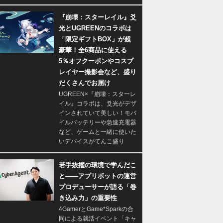
『崩壊：スターレイル』爻
光とUGREENのコラボは
「限定ギフトBOX」が超
豪華！全6商品に使える
5％オフクーポンやコスプ
レイヤー撮影会など、盛り
だくさんでお届け
UGREEN×『崩壊：スターレ
イル』コラボは、爻光がデザ
インされていて美しい！モバ
イルバッテリーや急速充電器
など、ゲームと一緒に使いた
いデバイスがてんこ盛り
若手抜擢の環境で学んだこ
と――アプリボットの運営
プロデューサーが語る「巻
き込み力」の重要性
4GamerとGame*Sparkの合
同による就活イベント「キャ