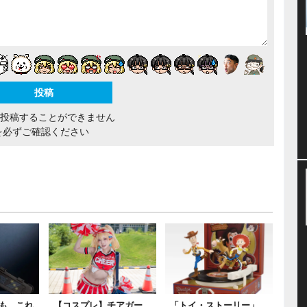
間投稿することができません
を必ずご確認ください
...これ
【コスプレ】チアガー
「トイ・ストーリー」