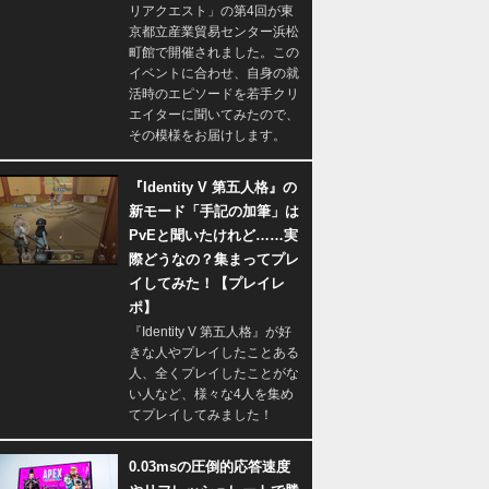
リアクエスト」の第4回が東
京都立産業貿易センター浜松
町館で開催されました。この
イベントに合わせ、自身の就
活時のエピソードを若手クリ
エイターに聞いてみたので、
その模様をお届けします。
『Identity V 第五人格』の
新モード「手記の加筆」は
PvEと聞いたけれど……実
際どうなの？集まってプレ
イしてみた！【プレイレ
ポ】
『Identity V 第五人格』が好
きな人やプレイしたことある
人、全くプレイしたことがな
い人など、様々な4人を集め
てプレイしてみました！
0.03msの圧倒的応答速度