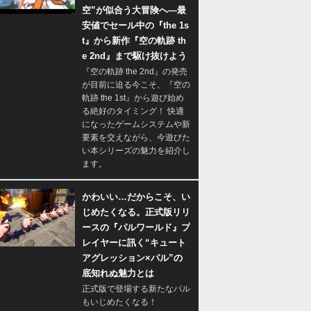
空”が似合う大冒険へ―最
安値でセール中の『the 1s
t』から新作『空の軌跡 th
e 2nd』まで駆け抜けよう
『空の軌跡 the 2nd』の発売
が目前に迫る今こそ、『空の
軌跡 the 1st』から遊び始め
る絶好のタイミング！ 快適
になったゲームシステムや新
要素を交えながら、今遊びた
い本シリーズの魅力を紹介し
ます。
かわいい…だからこそ、い
じめたくなる。正式版リリ
ースの『パルワールド』プ
レイヤーに訊く“キュート
アグレッション×パル”の
底知れぬ魅力とは
正式版で登場する新たなパル
もいじめたくなる！