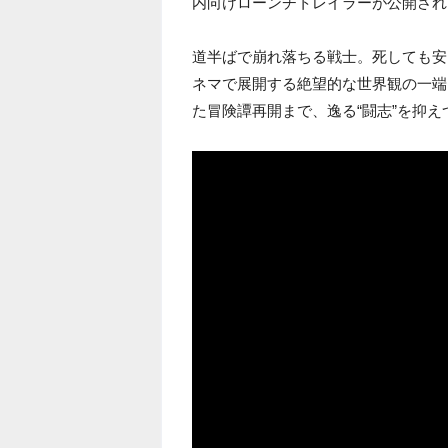
内向けローンチトレイラーが公開され
道半ばで崩れ落ちる戦士。死しても安
ネマで展開する絶望的な世界観の一端
た冒険譚再開まで、逸る“闘志”を抑