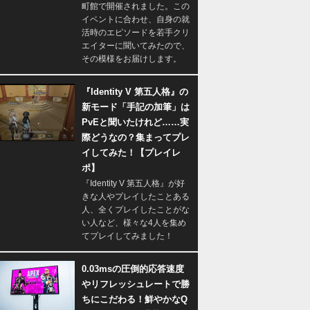
町館で開催されました。この
イベントに合わせ、自身の就
活時のエピソードを若手クリ
エイターに聞いてみたので、
その模様をお届けします。
『Identity V 第五人格』の
新モード「手記の加筆」は
PvEと聞いたけれど……実
際どうなの？集まってプレ
イしてみた！【プレイレ
ポ】
『Identity V 第五人格』が好
きな人やプレイしたことある
人、全くプレイしたことがな
い人など、様々な4人を集め
てプレイしてみました！
0.03msの圧倒的応答速度
やリフレッシュレートで勝
ちにこだわる！鮮やかなQ