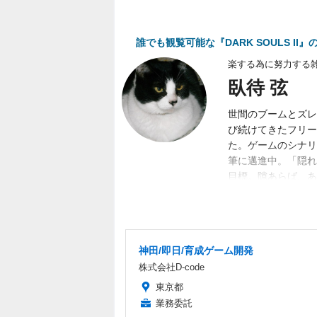
誰でも観覧可能な『DARK SOULS 
楽する為に努力する
臥待 弦
世間のブームとズレ
び続けてきたフリー
た。ゲームのシナリ
筆に邁進中。「隠れ
目標。隙あらば、あ
く募集中。
神田/即日/育成ゲーム開発
株式会社D-code
東京都
業務委託