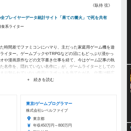
《臥待 弦》
II』の全プレイヤーデータ統計サイト「果ての篝火」で死を共有
雑食系ライター
た時間差でファミコンにハマり、主だった家庭用ゲーム機を遊
ライター。ゲームブックやTRPGなどの沼にもどっぷり浸かっ
オや漫画原作などの文字書き仕事を経て、今はゲーム記事の執
た名作を、隠れていない名作に」が、ゲームライターとしての
まり知られていない作品にスポットを当てたがる。仕事は幅広
+ 続きを読む
東京/ゲームプログラマー
株式会社レベルファイブ
東京都
年収450万円～800万円