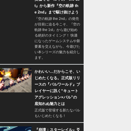
t』から新作『空の軌跡 th
e 2nd』まで駆け抜けよう
『空の軌跡 the 2nd』の発売
が目前に迫る今こそ、『空の
軌跡 the 1st』から遊び始め
る絶好のタイミング！ 快適
になったゲームシステムや新
要素を交えながら、今遊びた
い本シリーズの魅力を紹介し
ます。
かわいい…だからこそ、い
じめたくなる。正式版リリ
ースの『パルワールド』プ
レイヤーに訊く“キュート
アグレッション×パル”の
底知れぬ魅力とは
正式版で登場する新たなパル
もいじめたくなる！
『崩壊：スターレイル』爻