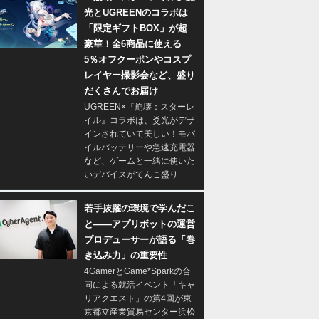
光とUGREENのコラボは
「限定ギフトBOX」が超
豪華！全6商品に使える
5％オフクーポンやコスプ
レイヤー撮影会など、盛り
だくさんでお届け
UGREEN×『崩壊：スターレ
イル』コラボは、爻光がデザ
インされていて美しい！モバ
イルバッテリーや急速充電器
など、ゲームと一緒に使いた
いデバイスがてんこ盛り
若手抜擢の環境で学んだこ
と――アプリボットの運営
プロデューサーが語る「巻
き込み力」の重要性
4GamerとGame*Sparkの合
同による就活イベント「キャ
リアクエスト」の第4回が東
京都立産業貿易センター浜松