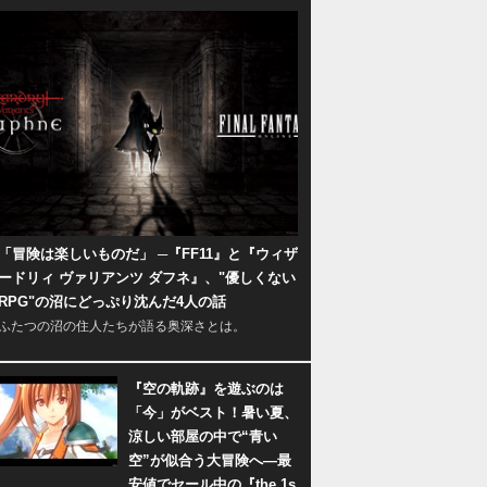
「冒険は楽しいものだ」 ─『FF11』と『ウィザ
ードリィ ヴァリアンツ ダフネ』、"優しくない
RPG"の沼にどっぷり沈んだ4人の話
ふたつの沼の住人たちが語る奥深さとは。
『空の軌跡』を遊ぶのは
「今」がベスト！暑い夏、
涼しい部屋の中で“青い
空”が似合う大冒険へ―最
安値でセール中の『the 1s