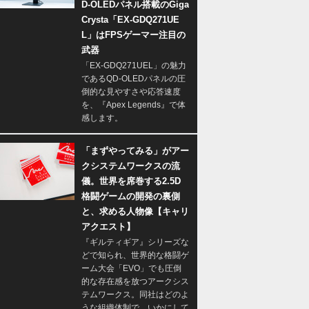
D-OLEDパネル搭載のGiga
Crysta「EX-GDQ271UE
L」はFPSゲーマー注目の
武器
「EX-GDQ271UEL」の魅力
であるQD-OLEDパネルの圧
倒的な見やすさや応答速度
を、『Apex Legends』で体
感します。
「まずやってみる」がアー
クシステムワークスの流
儀。世界を席巻する2.5D
格闘ゲームの開発の裏側
と、求める人物像【キャリ
アクエスト】
『ギルティギア』シリーズな
どで知られ、世界的な格闘ゲ
ーム大会「EVO」でも圧倒
的な存在感を放つアークシス
テムワークス。同社はどのよ
うな組織体制で、いかにして