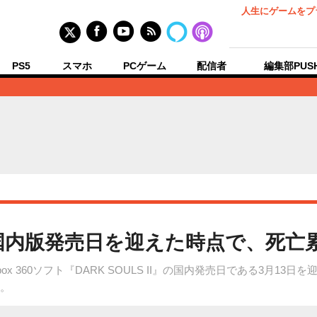
人生にゲームをプ
PS5
スマホ
PCゲーム
配信者
編集部PUS
II』国内版発売日を迎えた時点で、死亡
3/Xbox 360ソフト『DARK SOULS II』の国内発売日である3月
た。