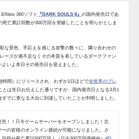
/Xbox 360ソフト
『DARK SOULS II』
の国内発売日であ
の死亡累計回数が300万回を突破したことを明らかとしま
彩な景色、手応えを感じる攻撃の数々に、隣り合わせの
レーズが過不足なくその本質を表しているダークファン
』が、いよいよ本日その発売日を迎えました。
現地時間）にリリースされ、わずか1日ほどで
全世界のプレ
ことは先日お伝えした通りですが、国内発売日となる3月1
はすでに更なる大台に到達していたことが判明しました。
0）発売！！只今ゲームサーバーをオープンしました！北
ヤーの皆様のオンライン接続が可能になりました。さ
目指せ死亡累計500万回！（只今300万回突破中）
#D