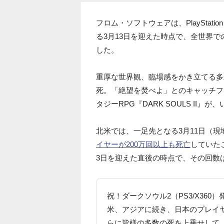
フロム・ソフトウェアは、PlayStation 3
る3月13日を迎えた時点で、全世界で
した。
重厚な世界観、臨場感をかき立てる多
死。「絶望を焚べよ」とのキャッチフ
タジーRPG『DARK SOULS II
北米では、一足先となる3月11日（
イヤーが200万回以上も死亡
していた
3日を迎えた直後の時点で、その回数
祝！ダークソウル2（PS3/X36
米、アジアに続き、日本のプレイ
らに皆様の多数の死を上乗せして、