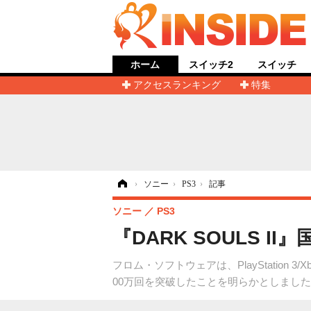
ホーム
スイッチ2
スイッチ
アクセスランキング
特集
ホーム
›
ソニー
›
PS3
›
記事
ソニー
PS3
『DARK SOULS 
フロム・ソフトウェアは、PlayStation 
00万回を突破したことを明らかとしまし