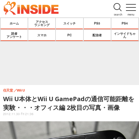
search
menu
アクセス
ホーム
スイッチ
PS5
PS4
ランキング
読者
インサイドちゃ
スマホ
PC
配信者
アンケート
ん
任天堂
Wii U
Wii U本体とWii U GamePadの通信可能距離を
実験・・・オフィス編 2枚目の写真・画像
2012.11.30 Fri 21:36