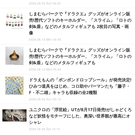
2026.08.09 Sun 09:30
しまむらパークで『ドラクエ』グッズがオンライン販
売!歴代ソフトのキーホルダー、「スライム」「ロトの
剣&盾」などのメタルフィギュアも 2枚目の写真・画
像
2026.08.10 Mon 05:45
しまむらパークで『ドラクエ』グッズがオンライン販
売!歴代ソフトのキーホルダー、「スライム」「ロトの
剣&盾」などのメタルフィギュアも
2026.08.10 Mon 05:45
ドラえもんの「ボンボンドロップシール」が発売決定!
ひみつ道具をはじめ、コロ助やパーマンたち「藤子・
F・不二雄」キャラも収録の全2種類
2026.08.09 Sun 05:15
ユニクロの「浮世絵」UTが8月17日発売!がしゃどくろ
など妖怪をモチーフにした、奥深い世界観が最高にオ
シャレ
2026.08.08 Sat 15:10