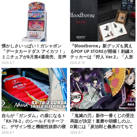
懐かしさいっぱい！ガシャポン
『Bloodborne』新グッズも買え
「データカードダス アイカツ！」
るPOP UP STOREが開催！刺繍ス
ミニチュアが8月第4週発売、音声
テッカーは「狩人 Ver.2」「人形
が流れる特別仕様も当たる
Ver.2」「時計塔のマリア Ver.2」
2026.8.7
2026.8.10
の3種類
自らが「ガンダム」の盾になる！
「鬼滅の刃」新作一番くじの受注
「RX-78-2」のシールドモチーフ
再販が決定！童磨や胡蝶しのぶ、
に、デザイン性と機能性抜群の寝
D賞には「炭治郎と義勇のてちて
袋がプレバンで2次予約
ちフィギュア」も
2026.8.7
2026.8.7