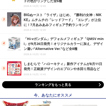
ドの色がリンクした全6種
2026.8.10(月) 12:45
BIGぬースト「ライザ」はじめ、『勝利の女神：NIK
KE』ムチムチの「レッドフード」「エレグ」が上位
に！7月あみあみフィギュア予約ランキング
2026.8.10(月) 12:35
「Hi-νガンダム」デフォルメフィギュア「QMSV min
i」が9月26日発売！オリジナルカラーに加え、デザイ
ン違い"Alternative Ver."など全8種
2026.8.10(月) 15:00
しまむらで「ハローキティ」新作アイテムが8月11日
発売！正統派デザインのエプロンや水回り用品など
2026.8.10(月) 10:45
ランキングをもっと見る
今、あなたにオススメ