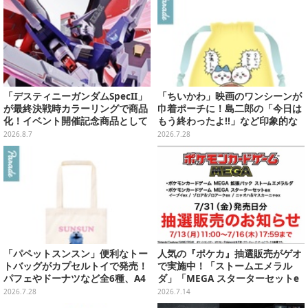
プ・PS Storeのお薦めセール】
「デスティニーガンダムSpecII」
「ちいかわ」映画のワンシーンが
が最終決戦時カラーリングで商品
巾着ポーチに！島二郎の「今日は
化！イベント開催記念商品として
もう終わったよ!!」など印象的な
METAL ROBOT魂に新登場
全6種がカプセルトイにて発売
2026.8.7
2026.7.28
「パペットスンスン」便利なトー
人気の『ポケカ』抽選販売がゲオ
トバッグがカプセルトイで発売！
で実施中！「ストームエメラル
パフェやドーナツなど全6種、A4
ダ」「MEGA スターターセットe
サイズがすっぽり入る大きさ
x」各種の全4商品
2026.7.28
2026.7.14