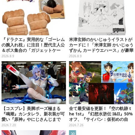
『ドラクエ』実用的な「ゴーレム
米津玄師のかいじゅうイラストが
の腕入れ枕」に注目！歴代主人公
カードに！「米津玄師 かいじゅう
＆ボス集合の「ガジェットケー
ずかん カードウエハース」が豪華
ス」ほか9プライズが続々展開
ラインナップ
2026.8.9
2026.8.9
【コスプレ】美脚ポーズ極まる
全て最安値を更新！『空の軌跡 t
『鳴潮』カンタレラ、新衣装が可
he 1st』『幻想水滸伝 I&II』50%
愛い『原神』やにじさんじまで
オフ、『サイパン：仮初めの自
「アコスタ池袋」美麗レイヤー11
由』は40%オフ─あの“ストリップ
2026.7.20
2026.7.26
選【写真50枚】
ACT”もお手頃価格に【eショッ