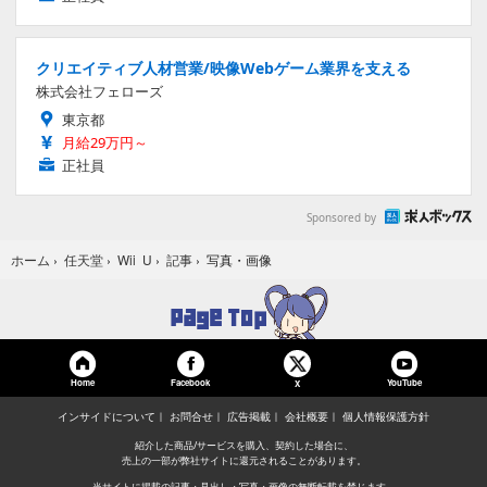
クリエイティブ人材営業/映像Webゲーム業界を支える
株式会社フェローズ
東京都
月給29万円～
正社員
Sponsored by
写真・画像
ホーム
›
任天堂
›
Wii U
›
記事
›
Home
Facebook
YouTube
X
インサイドについて
お問合せ
広告掲載
会社概要
個人情報保護方針
紹介した商品/サービスを購入、契約した場合に、
売上の一部が弊社サイトに還元されることがあります。
当サイトに掲載の記事・見出し・写真・画像の無断転載を禁じます。