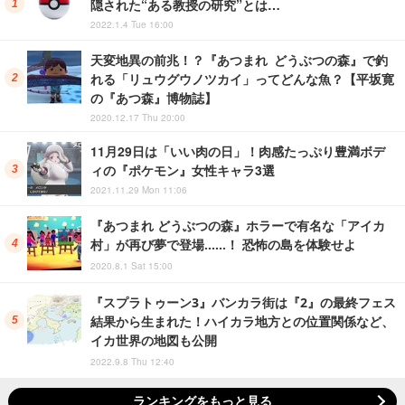
隠された“ある教授の研究”とは…
2022.1.4 Tue 16:00
天変地異の前兆！？『あつまれ どうぶつの森』で釣
れる「リュウグウノツカイ」ってどんな魚？【平坂寛
の『あつ森』博物誌】
2020.12.17 Thu 20:00
11月29日は「いい肉の日」！肉感たっぷり豊満ボデ
ィの『ポケモン』女性キャラ3選
2021.11.29 Mon 11:06
『あつまれ どうぶつの森』ホラーで有名な「アイカ
村」が再び夢で登場……！ 恐怖の島を体験せよ
2020.8.1 Sat 15:00
『スプラトゥーン3』バンカラ街は『2』の最終フェス
結果から生まれた！ハイカラ地方との位置関係など、
イカ世界の地図も公開
2022.9.8 Thu 12:40
ランキングをもっと見る