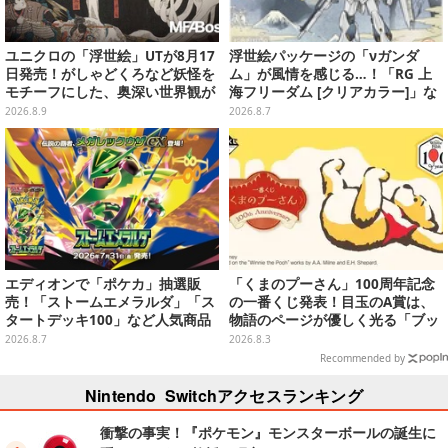
ユニクロの「浮世絵」UTが8月17
浮世絵パッケージの「νガンダ
日発売！がしゃどくろなど妖怪を
ム」が風情を感じる…！「RG 上
モチーフにした、奥深い世界観が
海フリーダム [クリアカラー]」な
最高にオシャレ
どガンプラ2商品が8月順次発売
2026.8.9
2026.8.7
エディオンで「ポケカ」抽選販
「くまのプーさん」100周年記念
売！「ストームエメラルダ」「ス
の一番くじ発表！目玉のA賞は、
タートデッキ100」など人気商品
物語のページが優しく光る「ブッ
が対象
クシェイプドライト」
2026.8.7
2026.8.3
Recommended by
Nintendo Switchアクセスランキング
衝撃の事実！『ポケモン』モンスターボールの誕生に