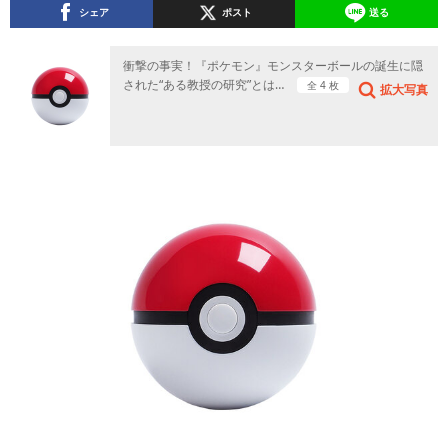
シェア
ポスト
送る
衝撃の事実！『ポケモン』モンスターボールの誕生に隠
された“ある教授の研究”とは…
全 4 枚
拡大写真