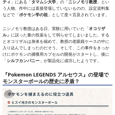
ティ
」にある「
タマムシ大学
」の「
ニシノモリ教授
」とい
う人物。作中には直接登場していないものの、設定資料集
などで「
ポケモン学の祖
」として度々言及されています。
ニシノモリ教授はある日、実験に用いていた「
オコリザ
ル」
に誤った量の投薬をして弱らせてしまいました。する
とオコリザルは身体を縮めて、教授の老眼鏡ケースの中に
入り込んでしまったのだそう。そして、この事件をきっか
けにポケモンの捕獲用カプセルの開発がスタートし、後に
「
シルフカンパニー
」が製品化に成功したようです。
『Pokemon LEGENDS アルセウス』の登場で
モンスターボールの歴史に矛盾？