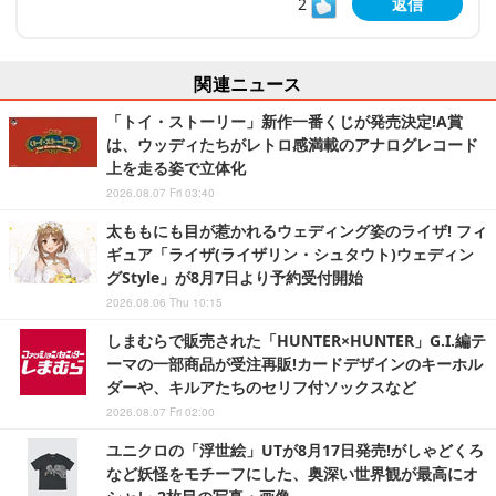
2
返信
関連ニュース
「トイ・ストーリー」新作一番くじが発売決定!A賞
は、ウッディたちがレトロ感満載のアナログレコード
上を走る姿で立体化
2026.08.07 Fri 03:40
太ももにも目が惹かれるウェディング姿のライザ! フィ
ギュア「ライザ(ライザリン・シュタウト)ウェディン
グStyle」が8月7日より予約受付開始
2026.08.06 Thu 10:15
しまむらで販売された「HUNTER×HUNTER」G.I.編テ
ーマの一部商品が受注再販!カードデザインのキーホル
ダーや、キルアたちのセリフ付ソックスなど
2026.08.07 Fri 02:00
ユニクロの「浮世絵」UTが8月17日発売!がしゃどくろ
など妖怪をモチーフにした、奥深い世界観が最高にオ