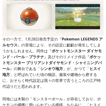
その一方で、1月28日発売予定の『
Pokemon LEGENDS ア
ルセウス
』の登場により、その設定に齟齬が発生してしま
うかもしれません。同作は『
ポケットモンスター ダイヤモ
ンド・パール・プラチナ
』及びそのリメイク作品『
ポケッ
トモンスター ブリリアントダイヤモンド・シャイニングパ
ール
』の舞台である「
シンオウ地方
」が、かつて「
ヒスイ
地方
」と呼ばれていた頃の物語。服装や建物から察する
に、おそらく時代設定は我々の世界で言うところの江戸時
代辺りだと思われます。
同地には木製の「モンスターボール」が存在しており、ポ
ケモンの捕獲に用いられている模様。ちなみに、「ヒスイ