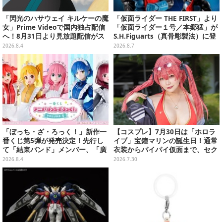
「閃光のハサウェイ キルケーの魔
「仮面ライダー THE FIRST」より
女」Prime Videoで国内独占配信
「仮面ライダー１号／本郷猛」が
へ！8月31日より見放題配信がス
S.H.Figuarts（真骨彫製法）に登
タート
場！8月18日より予約受付開始
2026.8.4
2026.8.7
「ぼっち・ざ・ろっく！」新作一
【コスプレ】7月30日は「ホロラ
番くじ第5弾が発売決定！先行し
イブ」宝鐘マリンの誕生日！通常
て「結束バンド」メンバー、「廣
衣装からパイパイ仮面まで、セク
井きくり」のメイド衣装フィギュ
シーで可愛い美女レイヤーまとめ
2026.8.4
2026.7.30
アを公開
【写真42枚】