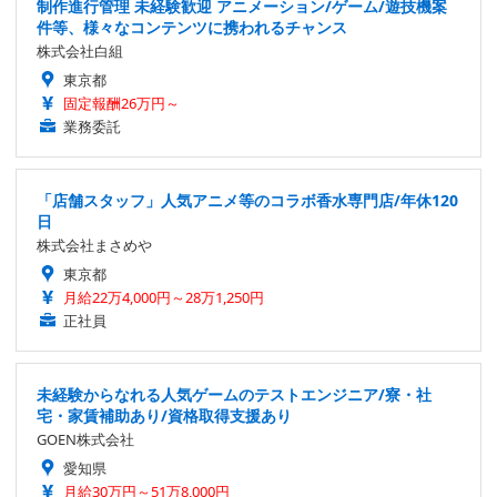
制作進行管理 未経験歓迎 アニメーション/ゲーム/遊技機案
件等、様々なコンテンツに携われるチャンス
株式会社白組
東京都
固定報酬26万円～
業務委託
「店舗スタッフ」人気アニメ等のコラボ香水専門店/年休120
日
株式会社まさめや
東京都
月給22万4,000円～28万1,250円
正社員
未経験からなれる人気ゲームのテストエンジニア/寮・社
宅・家賃補助あり/資格取得支援あり
GOEN株式会社
愛知県
月給30万円～51万8,000円