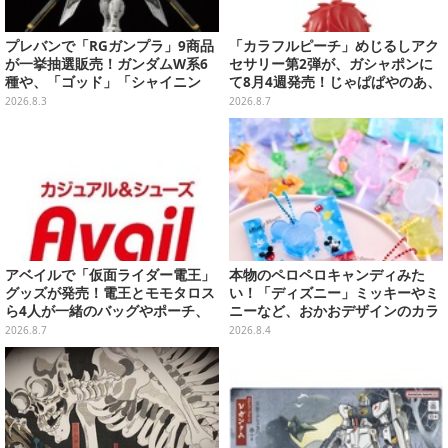
プレバンで「RGガンプラ」9商品
「カラフルピーチ」めじるしアク
が一挙抽選販売！ガンダムW系6
セサリー第2弾が、ガシャポンに
種や、「ゴッド」「シャイニン
て8月4週発売！じゃぱぱやのあ、
グ」も
シヴァたちメンバー11名分ライン
2026.8.3
2026.8.7
ナップ
アベイルで「仮面ライダー電王」
本物のペロペロキャンディみた
グッズが発売！電王とモモタロス
い！「ディズニー」ミッキーやミ
ら4人が一緒のバッグやポーチ、
ニーなど、おかおデザインのカラ
収納ボックスも
フルチャーム全10種が8月31日発
2026.8.7
2026.8.4
売