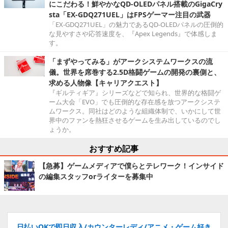
にこだわる！鮮やかなQD-OLEDパネル搭載のGigaCry
sta「EX-GDQ271UEL」はFPSゲーマー注目の武器
「EX-GDQ271UEL」の魅力であるQD-OLEDパネルの圧倒的
な見やすさや応答速度を、『Apex Legends』で体感しま
す。
「まずやってみる」がアークシステムワークスの流
儀。世界を席巻する2.5D格闘ゲームの開発の裏側と、
求める人物像【キャリアクエスト】
『ギルティギア』シリーズなどで知られ、世界的な格闘ゲ
ーム大会「EVO」でも圧倒的な存在感を放つアークシステ
ムワークス。同社はどのような組織体制で、いかにして世
界中のファンを熱狂させるゲームを生み出しているのでし
ょうか。
おすすめ記事
【急募】ゲームメディアで僕らとテレワーク！インサイド
の編集スタッフorライターを募集中
日払いOKで即日収入/カウンターレディ/アニメ・ゲーム好き