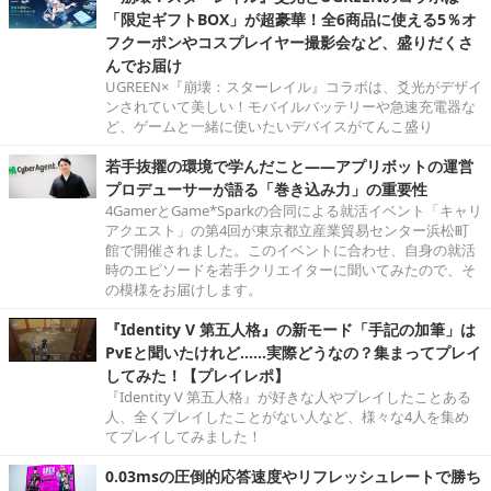
「限定ギフトBOX」が超豪華！全6商品に使える5％オ
フクーポンやコスプレイヤー撮影会など、盛りだくさ
んでお届け
UGREEN×『崩壊：スターレイル』コラボは、爻光がデザイ
ンされていて美しい！モバイルバッテリーや急速充電器な
ど、ゲームと一緒に使いたいデバイスがてんこ盛り
若手抜擢の環境で学んだこと――アプリボットの運営
プロデューサーが語る「巻き込み力」の重要性
4GamerとGame*Sparkの合同による就活イベント「キャリ
アクエスト」の第4回が東京都立産業貿易センター浜松町
館で開催されました。このイベントに合わせ、自身の就活
時のエピソードを若手クリエイターに聞いてみたので、そ
の模様をお届けします。
『Identity V 第五人格』の新モード「手記の加筆」は
PvEと聞いたけれど……実際どうなの？集まってプレイ
してみた！【プレイレポ】
『Identity V 第五人格』が好きな人やプレイしたことある
人、全くプレイしたことがない人など、様々な4人を集め
てプレイしてみました！
0.03msの圧倒的応答速度やリフレッシュレートで勝ち