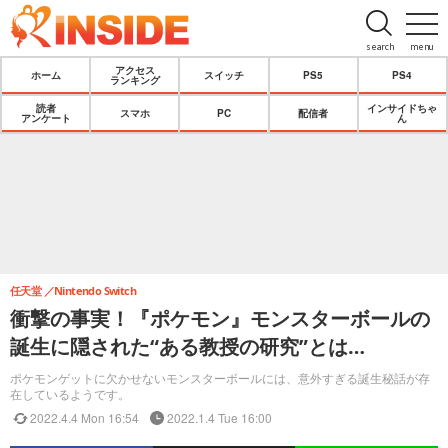
search
menu
アクセス
ホーム
スイッチ
PS5
PS4
ランキング
読者
インサイドちゃ
スマホ
PC
配信者
アンケート
ん
任天堂
Nintendo Switch
衝撃の事実！『ポケモン』モンスターボールの
誕生に隠された“ある教授の研究”とは…
ポケモンゲットに欠かせないモンスターボールには、意外すぎる誕生秘話が存
在しているようです。
2022.4.4 Mon 16:54
2022.1.4 Tue 16:00