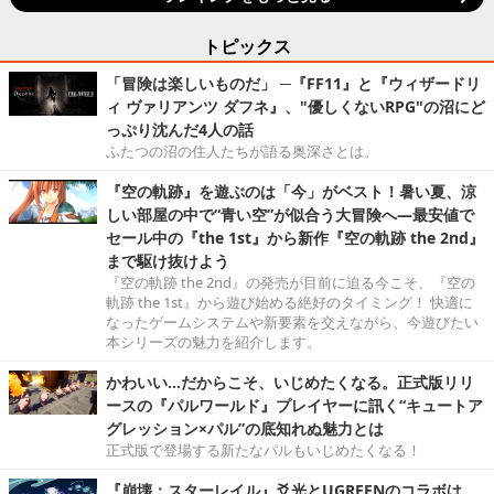
トピックス
「冒険は楽しいものだ」 ─『FF11』と『ウィザードリ
ィ ヴァリアンツ ダフネ』、"優しくないRPG"の沼にど
っぷり沈んだ4人の話
ふたつの沼の住人たちが語る奥深さとは。
『空の軌跡』を遊ぶのは「今」がベスト！暑い夏、涼
しい部屋の中で“青い空”が似合う大冒険へ―最安値で
セール中の『the 1st』から新作『空の軌跡 the 2nd』
まで駆け抜けよう
『空の軌跡 the 2nd』の発売が目前に迫る今こそ、『空の
軌跡 the 1st』から遊び始める絶好のタイミング！ 快適に
なったゲームシステムや新要素を交えながら、今遊びたい
本シリーズの魅力を紹介します。
かわいい…だからこそ、いじめたくなる。正式版リリ
ースの『パルワールド』プレイヤーに訊く“キュートア
グレッション×パル”の底知れぬ魅力とは
正式版で登場する新たなパルもいじめたくなる！
『崩壊：スターレイル』爻光とUGREENのコラボは