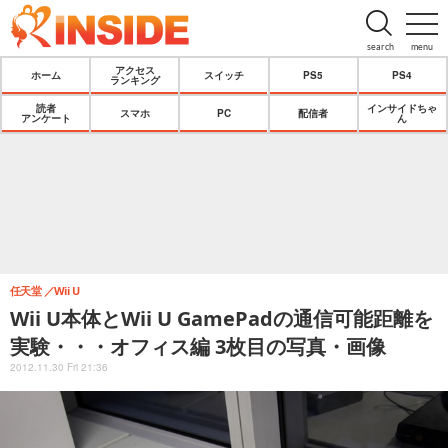
search
menu
アクセス
ホーム
スイッチ
PS5
PS4
ランキング
読者
インサイドちゃ
スマホ
PC
配信者
アンケート
ん
任天堂
Wii U
Wii U本体とWii U GamePadの通信可能距離を
実験・・・オフィス編 3枚目の写真・画像
2012.11.30 Fri 21:36