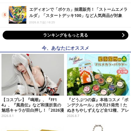
エディオンで「ポケカ」抽選販売！「ストームエメラ
ルダ」「スタートデッキ100」など人気商品が対象
2026.8.7(金) 16:25
ランキングをもっと見る
今、あなたにオススメ
【コスプレ】『鳴潮』、『FF1
『どうぶつの森』本格コスメ「ポ
4』、『風燕伝』など和漢折衷の
ンデクルール」が9月21発売！た
魅惑キャラが目白押し！「2026漫
ぬきちやしずえなど全12種、アレ
画博覧会」美麗レイヤー13選【写
ンジできるリアクションシールも
2026.8.1
2026.8.7
真39枚】
付属