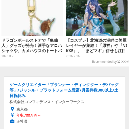
ドラゴンボールストアで「亀仙
【コスプレ】北海道の湖畔に美麗
人」グッズが発売！派手なアロハ
レイヤーが集結！『原神』や『NI
シャツや、カメハウスのトートバ
KKE』、「まどマギ」併せも注目
ッグなど夏らしいアイテムがズラ
の美女たち11選【写真51枚】
2026.8.7
2026.7.16
リ
Recommended by
ゲームクリエイター「プランナー・ディレクター・デバッグ
等」/ジャンル・プラットフォーム豊富/月案件数300以上/土
日祝休み
株式会社コンフィデンス・インターワークス
東京都
年収700万円～
正社員