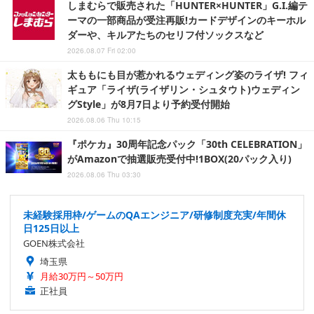
しまむらで販売された「HUNTER×HUNTER」G.I.編テ
ーマの一部商品が受注再販!カードデザインのキーホル
ダーや、キルアたちのセリフ付ソックスなど
2026.08.07 Fri 02:00
太ももにも目が惹かれるウェディング姿のライザ! フィ
ギュア「ライザ(ライザリン・シュタウト)ウェディン
グStyle」が8月7日より予約受付開始
2026.08.06 Thu 10:15
『ポケカ』30周年記念パック「30th CELEBRATION」
がAmazonで抽選販売受付中!1BOX(20パック入り)
2026.08.06 Thu 03:30
未経験採用枠/ゲームのQAエンジニア/研修制度充実/年間休
日125日以上
GOEN株式会社
埼玉県
月給30万円～50万円
正社員