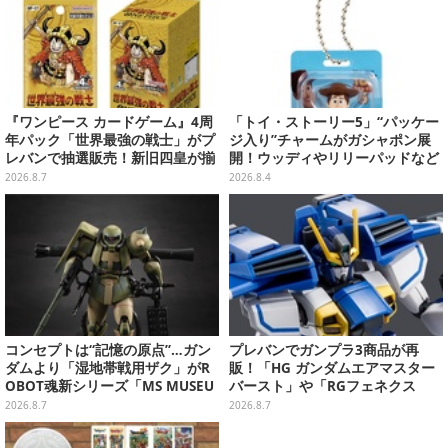
『ワンピース カードゲーム』4周
「トイ・ストーリー5」“パッケー
年パック「世界最強の戦士」がプ
ジ入り”チャームがガシャポン展
レバンで抽選販売！新旧四皇が揃
開！ウッディやリリーパッドなど
い踏み、刃牙作者が描く「カイド
全5種、裏面はキャラクターごと
2026.8.7
2026.8.4
ウ」も
に異なるデザイン
コンセプトは“記憶の原点”…ガン
プレバンでガンプラ3商品が再
ダムより「湿地帯戦用ザク」がR
販！「HG ガンダムエアマスター
OBOT魂新シリーズ「MS MUSEU
バースト」や「RGフェネクス
M」で商品化！博物館イメージの
（ナラティブVer.）」も
2026.8.7
2026.8.7
ベースも注目