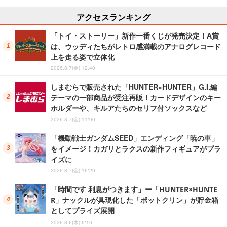
アクセスランキング
「トイ・ストーリー」新作一番くじが発売決定！A賞
は、ウッディたちがレトロ感満載のアナログレコード
上を走る姿で立体化
2026.8.7(金) 12:40
しまむらで販売された「HUNTER×HUNTER」G.I.編
テーマの一部商品が受注再販！カードデザインのキー
ホルダーや、キルアたちのセリフ付ソックスなど
2026.8.7(金) 11:00
「機動戦士ガンダムSEED」エンディング「暁の車」
をイメージ！カガリとラクスの新作フィギュアがプラ
イズに
2026.8.7(金) 16:20
「時間です 利息がつきます」ー「HUNTER×HUNTE
R」ナックルが具現化した「ポットクリン」が貯金箱
としてプライズ展開
2026.8.6(木) 6:10