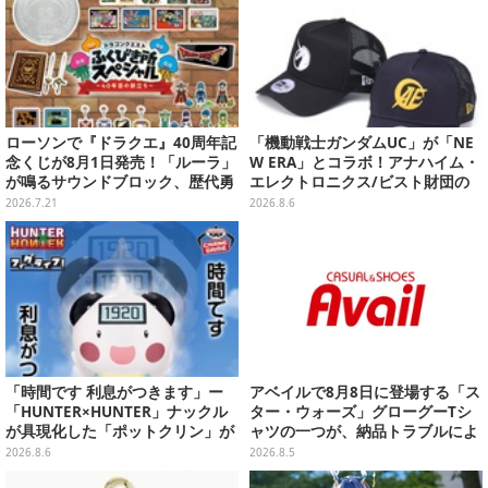
ローソンで『ドラクエ』40周年記
「機動戦士ガンダムUC」が「NE
念くじが8月1日発売！「ルーラ」
W ERA」とコラボ！アナハイム・
が鳴るサウンドブロック、歴代勇
エレクトロニクス/ビスト財団の
者＆スライムのフィギュアなど、
キャップが予約開始
2026.7.21
2026.8.6
シリーズを振り返る景品盛りだく
さん
「時間です 利息がつきます」ー
アベイルで8月8日に登場する「ス
「HUNTER×HUNTER」ナックル
ター・ウォーズ」グローグーTシ
が具現化した「ポットクリン」が
ャツの一つが、納品トラブルによ
貯金箱としてプライズ展開
り販売日変更へ
2026.8.6
2026.8.5