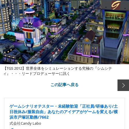
【TGS 2012】世界全体をシミュレーションする究極の『シムシテ
ィ』・・・リードプロデューサーに訊く
この記事へ戻る
ゲームシナリオテスター・未経験歓迎「正社員/研修あり/土
日祝休み/服装自由」あなたのアイデアがゲームを変える/横
浜市戸塚区勤務/7662
式会社Candy Labo