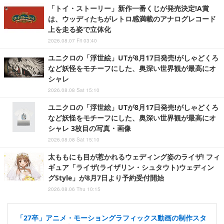
「トイ・ストーリー」新作一番くじが発売決定!A賞
は、ウッディたちがレトロ感満載のアナログレコード
上を走る姿で立体化
2026.08.07 Fri 03:40
ユニクロの「浮世絵」UTが8月17日発売!がしゃどくろ
など妖怪をモチーフにした、奥深い世界観が最高にオ
シャレ
2026.08.08 Sat 15:10
ユニクロの「浮世絵」UTが8月17日発売!がしゃどくろ
など妖怪をモチーフにした、奥深い世界観が最高にオ
シャレ 3枚目の写真・画像
2026.08.08 Sat 15:10
太ももにも目が惹かれるウェディング姿のライザ! フィ
ギュア「ライザ(ライザリン・シュタウト)ウェディン
グStyle」が8月7日より予約受付開始
2026.08.06 Thu 10:15
「27卒」アニメ・モーショングラフィックス動画の制作スタ