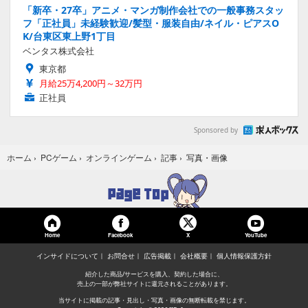
「新卒・27卒」アニメ・マンガ制作会社での一般事務スタッ
フ「正社員」未経験歓迎/髪型・服装自由/ネイル・ピアスO
K/台東区東上野1丁目
ベンタス株式会社
東京都
月給25万4,200円～32万円
正社員
Sponsored by
写真・画像
ホーム
›
PCゲーム
›
オンラインゲーム
›
記事
›
Home
Facebook
YouTube
X
インサイドについて
お問合せ
広告掲載
会社概要
個人情報保護方針
紹介した商品/サービスを購入、契約した場合に、
売上の一部が弊社サイトに還元されることがあります。
当サイトに掲載の記事・見出し・写真・画像の無断転載を禁じます。