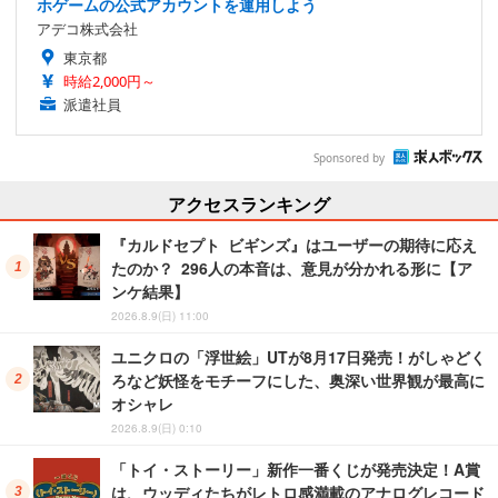
ホゲームの公式アカウントを運用しよう
アデコ株式会社
東京都
時給2,000円～
派遣社員
Sponsored by
アクセスランキング
『カルドセプト ビギンズ』はユーザーの期待に応え
たのか？ 296人の本音は、意見が分かれる形に【ア
ンケ結果】
2026.8.9(日) 11:00
ユニクロの「浮世絵」UTが8月17日発売！がしゃどく
ろなど妖怪をモチーフにした、奥深い世界観が最高に
オシャレ
2026.8.9(日) 0:10
「トイ・ストーリー」新作一番くじが発売決定！A賞
は、ウッディたちがレトロ感満載のアナログレコード