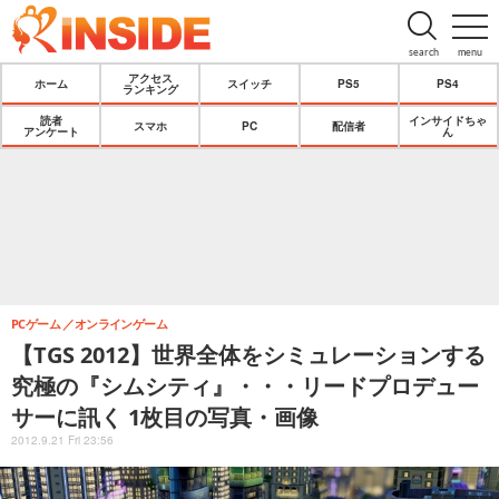
search
menu
アクセス
ホーム
スイッチ
PS5
PS4
ランキング
読者
インサイドちゃ
スマホ
PC
配信者
アンケート
ん
PCゲーム
オンラインゲーム
【TGS 2012】世界全体をシミュレーションする
究極の『シムシティ』・・・リードプロデュー
サーに訊く 1枚目の写真・画像
2012.9.21 Fri 23:56