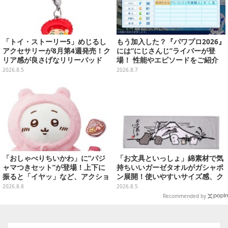
「トイ・ストーリー5」めじるし
もう加入した？『パワプロ2026』
アクセサリーが8月第4週発売！ク
には“にじさんじ”ライバーが登
リア感が良さげなリリーパッド
場！ 性能やエピソードをご紹介
や、ジェシーなど全5種ラインナ
2026.8.5
2026.8.7
ップ
「おしゃべりちいかわ」に“パジ
「お文具といっしょ」綿素材で気
ャマつきセット”が登場！上下に
持ちいいガーゼタオルがガシャポ
振ると「イヤッ」など、アクショ
ン展開！使いやすいサイズ感、ク
ンに応じて喋ってくれる
ールな和柄や可愛らしいお寿司な
2026.8.8
2026.8.5
ど全4種
Recommended by