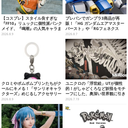
【コスプレ】スタイル良すぎな
プレバンでガンプラ3商品が再
『FF10』リュックに個性派パンク
販！「HG ガンダムエアマスター
メイド、『鳴潮』の人気キャラま
バースト」や「RGフェネクス
で「ワンフェス」美女レイヤー6
（ナラティブVer.）」も
2026.8.9
2026.8.7
選【写真28枚】
クロミやポムポムプリンたちがク
ユニクロの「浮世絵」UTが個性
ールにキメる！「サンリオキャラ
的！がしゃどくろなど妖怪をモチ
クターズ」めじるしアクセサリー
ーフにした、奥深い世界観に引き
がガシャポン展開
込まれる
2026.8.9
2026.7.19