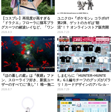
【コスプレ】再現度が高すぎる
ユニクロ×『ポケモン』コラボUT
「ドラクエ」フローラに猫耳プラ
第2弾、ゲットのカギは“朝
グスーツの綾波レイなど、「ワン
活”！？ オンラインストア販売開
フェス」に集結した美女レイヤー
始は当日8時15分から
2026.8.3
2026.7.23
7選【写真33枚】
『ほの暮しの庭』は『夜廻』ファ
しまむらに「HUNTER×HUNTE
ン、スローライフ好き、新規ユー
R」G.I.編モチーフのグッズがズラ
ザーのすべてに“良し”！ 唯一無二
リ！カードデザインのアパレル・
の「不穏生活シム」恐怖も暮らし
雑貨、ゴレイヌの「オレが3人分
2026.8.7
2026.7.29
もお好み次第【プレイレポ】
になる…」も