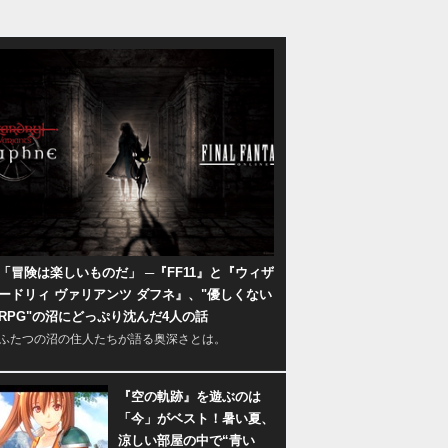
「冒険は楽しいものだ」 ─『FF11』と『ウィザ
ードリィ ヴァリアンツ ダフネ』、"優しくない
RPG"の沼にどっぷり沈んだ4人の話
ふたつの沼の住人たちが語る奥深さとは。
『空の軌跡』を遊ぶのは
「今」がベスト！暑い夏、
涼しい部屋の中で“青い