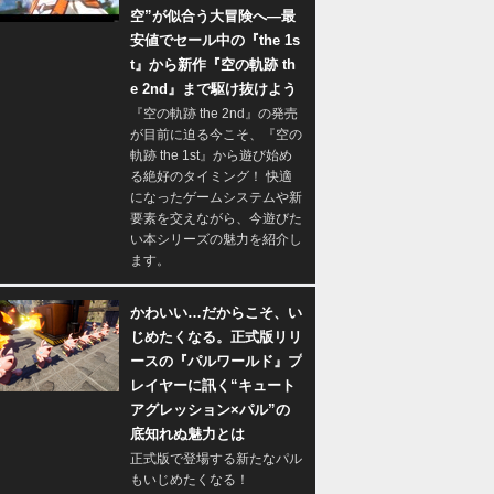
空”が似合う大冒険へ―最
安値でセール中の『the 1s
t』から新作『空の軌跡 th
e 2nd』まで駆け抜けよう
『空の軌跡 the 2nd』の発売
が目前に迫る今こそ、『空の
軌跡 the 1st』から遊び始め
る絶好のタイミング！ 快適
になったゲームシステムや新
要素を交えながら、今遊びた
い本シリーズの魅力を紹介し
ます。
かわいい…だからこそ、い
じめたくなる。正式版リリ
ースの『パルワールド』プ
レイヤーに訊く“キュート
アグレッション×パル”の
底知れぬ魅力とは
正式版で登場する新たなパル
もいじめたくなる！