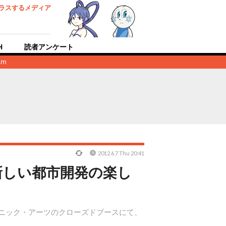
ラスするメディア
H
読者アンケート
am
2012.6.7 Thu 20:41
新しい都市開発の楽し
ロニック・アーツのクローズドブースにて、