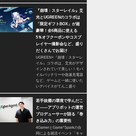
『崩壊：スターレイル』爻
光とUGREENのコラボは
「限定ギフトBOX」が超
豪華！全6商品に使える
5％オフクーポンやコスプ
レイヤー撮影会など、盛り
だくさんでお届け
UGREEN×『崩壊：スターレ
イル』コラボは、爻光がデザ
インされていて美しい！モバ
イルバッテリーや急速充電器
など、ゲームと一緒に使いた
いデバイスがてんこ盛り
若手抜擢の環境で学んだこ
と――アプリボットの運営
プロデューサーが語る「巻
き込み力」の重要性
4GamerとGame*Sparkの合
同による就活イベント「キャ