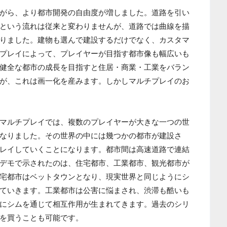
がら、より都市開発の自由度が増しました。道路を引い
という流れは従来と変わりませんが、道路では曲線を描
りました。建物も選んで建設するだけでなく、カスタマ
プレイによって、プレイヤーが目指す都市像も幅広いも
健全な都市の成長を目指すと住居・商業・工業をバラン
が、これは画一化を産みます。しかしマルチプレイのお
マルチプレイでは、複数のプレイヤーが大きな一つの世
なりました。その世界の中には幾つかの都市が建設さ
レイしていくことになります。都市間は高速道路で連結
デモで示されたのは、住宅都市、工業都市、観光都市が
宅都市はベットタウンとなり、現実世界と同じようにシ
ていきます。工業都市は公害に悩まされ、渋滞も酷いも
にシムを通じて相互作用が生まれてきます。過去のシリ
を買うことも可能です。