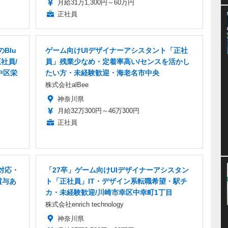
月給31万1,300円～60万円
正社員
Blu
ゲーム向けUIデザイナーアシスタント「正社
社員/
員」残業少なめ・定着率高い/センスを活かし
中区栄
たい方・未経験歓迎・海老名市中央
株式会社alBee
神奈川県
月給32万300円～46万300円
正社員
対応・
「27卒」ゲーム向けUIデザイナーアシスタン
賞与あ
ト「正社員」IT・デザイン系転職希望・駅チ
カ・未経験歓迎/川崎市幸区中幸町1丁目
株式会社enrich technology
神奈川県