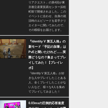
リアクエスト」の第4回が東
京都立産業貿易センター浜松
町館で開催されました。この
イベントに合わせ、自身の就
活時のエピソードを若手クリ
エイターに聞いてみたので、
その模様をお届けします。
『Identity V 第五人格』の
新モード「手記の加筆」は
PvEと聞いたけれど……実
際どうなの？集まってプレ
イしてみた！【プレイレ
ポ】
『Identity V 第五人格』が好
きな人やプレイしたことある
人、全くプレイしたことがな
い人など、様々な4人を集め
てプレイしてみました！
0.03msの圧倒的応答速度