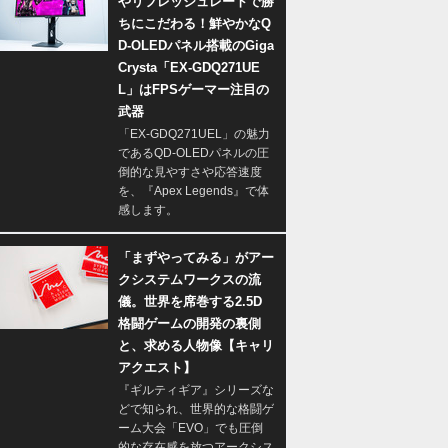
やリフレッシュレートで勝
ちにこだわる！鮮やかなQ
D-OLEDパネル搭載のGiga
Crysta「EX-GDQ271UE
L」はFPSゲーマー注目の
武器
「EX-GDQ271UEL」の魅力
であるQD-OLEDパネルの圧
倒的な見やすさや応答速度
を、『Apex Legends』で体
感します。
「まずやってみる」がアー
クシステムワークスの流
儀。世界を席巻する2.5D
格闘ゲームの開発の裏側
と、求める人物像【キャリ
アクエスト】
『ギルティギア』シリーズな
どで知られ、世界的な格闘ゲ
ーム大会「EVO」でも圧倒
的な存在感を放つアークシス