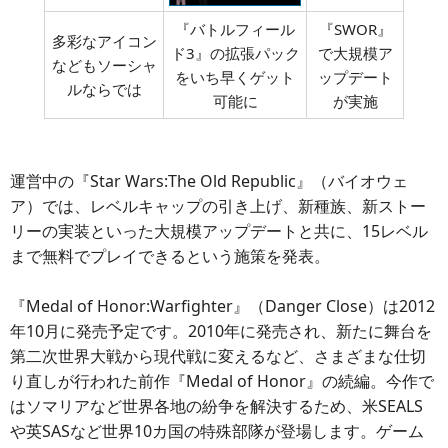
『バトルフィール
『SWOR』
多彩なアイコン
ド3』の拡張パック
で大規模ア
などもソーシャ
をいち早くゲット
ップデート
ルならでは
可能に
が実施
運営中の『Star Wars:The Old Republic』（バイオウェ
ア）では、レベルキャップの引き上げ、新種族、新ストー
リーの実装といった大規模アップデートと共に、15レベル
まで無料でプレイできるという施策を発表。
『Medal of Honor:Warfighter』（Danger Close）は2012
年10月に発売予定です。2010年に発売され、新たに舞台を
第二次世界大戦から現代戦に変えるなど、さまざまな仕切
り直しが行われた前作『Medal of Honor』の続編。今作で
はソマリアなど世界各地の紛争を解決するため、米SEALS
や英SASなど世界10カ国の特殊部隊が登場します。ゲーム