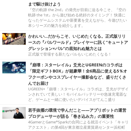
まで駆け抜けよう
『空の軌跡 the 2nd』の発売が目前に迫る今こそ、『空の
軌跡 the 1st』から遊び始める絶好のタイミング！ 快適に
なったゲームシステムや新要素を交えながら、今遊びたい
本シリーズの魅力を紹介します。
かわいい…だからこそ、いじめたくなる。正式版リリ
ースの『パルワールド』プレイヤーに訊く“キュートア
グレッション×パル”の底知れぬ魅力とは
正式版で登場する新たなパルもいじめたくなる！
『崩壊：スターレイル』爻光とUGREENのコラボは
「限定ギフトBOX」が超豪華！全6商品に使える5％オ
フクーポンやコスプレイヤー撮影会など、盛りだくさ
んでお届け
UGREEN×『崩壊：スターレイル』コラボは、爻光がデザイ
ンされていて美しい！モバイルバッテリーや急速充電器な
ど、ゲームと一緒に使いたいデバイスがてんこ盛り
若手抜擢の環境で学んだこと――アプリボットの運営
プロデューサーが語る「巻き込み力」の重要性
4GamerとGame*Sparkの合同による就活イベント「キャリ
アクエスト」の第4回が東京都立産業貿易センター浜松町