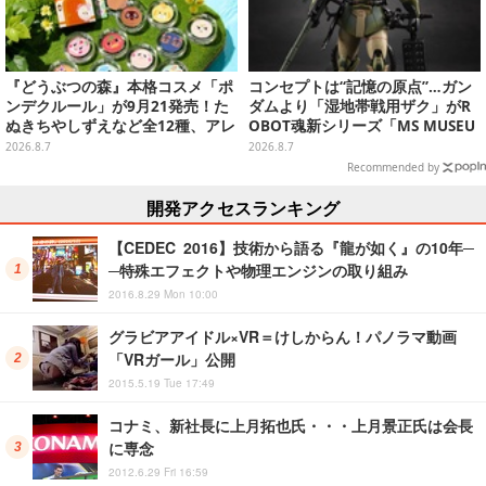
『どうぶつの森』本格コスメ「ポ
コンセプトは“記憶の原点”…ガン
ンデクルール」が9月21発売！た
ダムより「湿地帯戦用ザク」がR
ぬきちやしずえなど全12種、アレ
OBOT魂新シリーズ「MS MUSEU
ンジできるリアクションシールも
M」で商品化！博物館イメージの
2026.8.7
2026.8.7
付属
ベースも注目
Recommended by
開発アクセスランキング
【CEDEC 2016】技術から語る『龍が如く』の10年─
─特殊エフェクトや物理エンジンの取り組み
2016.8.29 Mon 10:00
グラビアアイドル×VR＝けしからん！パノラマ動画
「VRガール」公開
2015.5.19 Tue 17:49
コナミ、新社長に上月拓也氏・・・上月景正氏は会長
に専念
2012.6.29 Fri 16:59