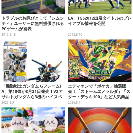
トラブルのお詫びとして『シムシ
EA、TGS2012出展タイトルのプレ
ティ』ユーザーに無料提供される
イアブル情報を公開
PCゲームが発表
2013.3.19
2012.9.10
「機動戦士ガンダム GフレームF
エディオンで「ポケカ」抽選販
A」第10弾が8月31日発売！V2ア
売！「ストームエメラルダ」「ス
サルトガンダムら3機のハイスペ
タートデッキ100」など人気商品
ック可動フィギュア
が対象
2026.8.3
2026.8.7