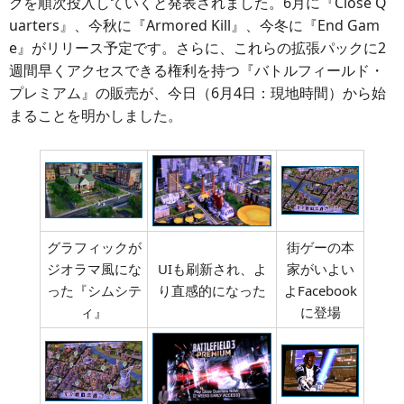
クを順次投入していくと発表されました。6月に『Close Q
uarters』、今秋に『Armored Kill』、今冬に『End Gam
e』がリリース予定です。さらに、これらの拡張パックに2
週間早くアクセスできる権利を持つ『バトルフィールド・
プレミアム』の販売が、今日（6月4日：現地時間）から始
まることを明かしました。
グラフィックが
街ゲーの本
ジオラマ風にな
UIも刷新され、よ
家がいよい
った『シムシテ
り直感的になった
よFacebook
ィ』
に登場