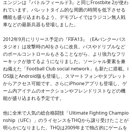
エンジンは『バトルフィールド3』と同じFrostbite 2が使わ
れています。バレットタイム的な周囲の時間を低下させる
機能も盛り込まれるよう。デモプレイではラジコン無人戦
車などの最新兵器も登場しました。
2012年9月にリリース予定の『FIFA13』（EAバンクーバス
タジオ）は攻撃時のAIをさらに改良。パスやドリブルなど
のボールコントロールもさることながら、より強力なフリ
ーキックが放てるようになりました。ソーシャル要素を兼
ね備えた「Football Club social network」も新たに搭載。i
OS版とAndroid版も登場し、スマートフォンやタブレット
からアクセス可能です。さらにiPhoneアプリも登場し、ゲ
ーム内アイテムのオークションやフレンドリストなどの機
能が盛り込まれる予定です。
他に全米で人気の総合格闘技「Ultimate Fighting Champio
nship（UFC）」のライセンスをTHQから譲り受けたことが
明らかになりました。THQは2009年まで独占的にゲームを