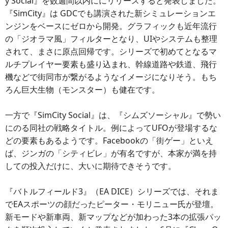
y Social』を数週間以内ににリリースすると発表しました。
『SimCity』は GDCでも講演された新シミュレーションエ
ンジンをベースにゼロから開発。グラフィックも近年流行
の「ジオラマ風」フィルターとなり、UIやシステムも整理
されて、まさに原点回帰です。シリーズで初めてとなるマ
ルチプレイヤー要素も盛り込まれ、幹線道路や鉄道、飛行
機などで街同市が繋がるようなイメージになりそう。もち
ろん巨大生物（モンスター）も健在です。
一方で『SimCity Social』は、『シムズソーシャル』で勢い
にのる同社の戦略タイトル。例によってUFOが登場するな
どの要素もあるようです。Facebookの「街ゲー」といえ
ば、ジンガの「シティビレ」が有名ですが、本家が満を持
しての投入だけに、大いに期待できそうです。
『バトルフィールド3』（EA DICE）シリーズでは、それま
でEAスポーツの顔だったピーター・モリニュー氏が登壇。
新モードや新車両、新マップなどが加わった3本の拡張パッ