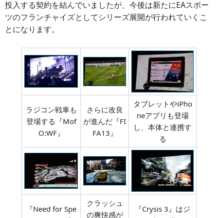
投入する契約を結んでいましたが、今後は新たにEAスポー
ツのフランチャイズとしてシリーズ展開が行われていくこ
とになります。
タブレットやiPho
ラジコン戦車も
さらに改良
neアプリも登場
登場する『Mof
が進んだ『FI
し、本体と連携す
O:WF』
FA13』
る
クラッシュ
『Need for Spe
『Crysis 3』はジ
の爽快感が