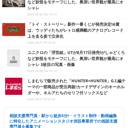
など妖怪をモチーフにした、奥深い世界観が最高にオ
シャレ
2026.08.08 Sat 15:10
「トイ・ストーリー」新作一番くじが発売決定!A賞
は、ウッディたちがレトロ感満載のアナログレコード
上を走る姿で立体化
2026.08.07 Fri 03:40
ユニクロの「浮世絵」UTが8月17日発売!がしゃどくろ
など妖怪をモチーフにした、奥深い世界観が最高にオ
シャレ 3枚目の写真・画像
2026.08.08 Sat 15:10
しまむらで販売された「HUNTER×HUNTER」G.I.編テ
ーマの一部商品が受注再販!カードデザインのキーホル
ダーや、キルアたちのセリフ付ソックスなど
2026.08.07 Fri 02:00
相談支援専門員・駅から徒歩5分!・イラスト制作・動画編集
に特化したアニメーションスタジオ併設事業所での相談支援
専門員を募集です