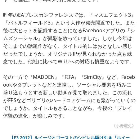
昨年のEAプレスカンファレンスでは、『マスエフェクト3』
『バトルフィールド3』という大作が発売間近でした。また
後に大ヒットを記録することになるFacebookアプリの『シ
ムズソーシャル』が異彩を放っていました。しかし今年は
そこまでの話題作がなく、タイトル的にはおとなしい感じ
だったでしょうか。オリジナルIPが見られなかった点も残
念でした。他社に比べてWii Uへの対応も慎重なようです。
その一方で『MADDEN』『FIFA』『SimCity』など、Faceb
ookやタブレットなどと連携し、ソーシャル要素を巧みに
盛り込もうとする新しい動きが見て取れました。この流れ
がFPSなどゴリゴリのハードコアゲームにも繋がっていくの
でしょうか。タイトルもさることながら、今後の「プレイ
体験の進化」が楽しみです。
《小野憲史》
【E3 2012】ルイージとゴーストのシビレル駆け引き『ルイー