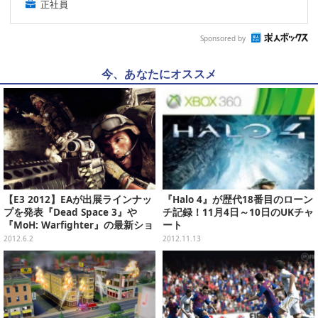
正社員
Sponsored by
今、あなたにオススメ
【E3 2012】EAが出展ラインナッ
『Halo 4』が歴代18番目のローン
プを発表『Dead Space 3』や
チ記録！11月4日～10日のUKチャ
『MoH: Warfighter』の最新ショ
ート
ットも公開
2012.6.2
2012.11.13