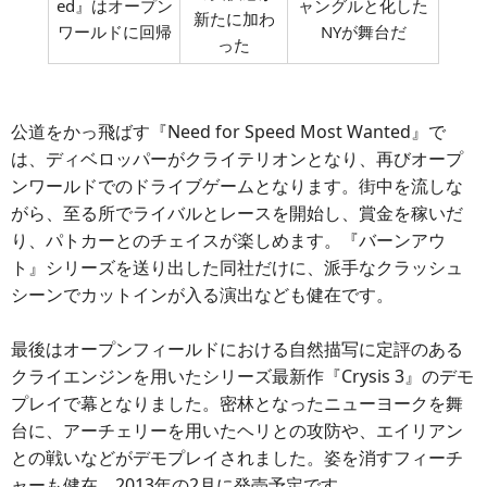
ed』はオープン
ャングルと化した
新たに加わ
ワールドに回帰
NYが舞台だ
った
公道をかっ飛ばす『Need for Speed Most Wanted』で
は、ディベロッパーがクライテリオンとなり、再びオープ
ンワールドでのドライブゲームとなります。街中を流しな
がら、至る所でライバルとレースを開始し、賞金を稼いだ
り、パトカーとのチェイスが楽しめます。『バーンアウ
ト』シリーズを送り出した同社だけに、派手なクラッシュ
シーンでカットインが入る演出なども健在です。
最後はオープンフィールドにおける自然描写に定評のある
クライエンジンを用いたシリーズ最新作『Crysis 3』のデモ
プレイで幕となりました。密林となったニューヨークを舞
台に、アーチェリーを用いたヘリとの攻防や、エイリアン
との戦いなどがデモプレイされました。姿を消すフィーチ
ャーも健在。2013年の2月に発売予定です。