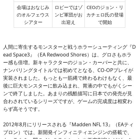
会場はおなじみ
ロビーではゾ
CEOのジョン・リ
のオルフェウス
ンビ軍団がお
カチェロ氏の登場
シアター
出迎え
で開始
人間に寄生するモンスターと戦うホラーシューティング『D
ead Space3』（EA Redwood Shores）は、グロさもホラ
ー感も倍増。新キャラクターのジョン・カーバーと共に、
ナンバリングタイトルでは初めてとなる、CO-OPプレイが
実装されました。もっとも一筋縄で終わるわけもなく、最
後に巨大モンスターに飲み込まれ、胃液の中でもがくシー
ンで終了しました。あまりの残酷描写に日本での発売が見
合わされているシリーズですが、ゲームの完成度は相変わ
らず高そうです。
2012年8月にリリースされる『Madden NFL 13』（EAティ
ブロン）では、新開発インフィニティエンジンの搭載で、