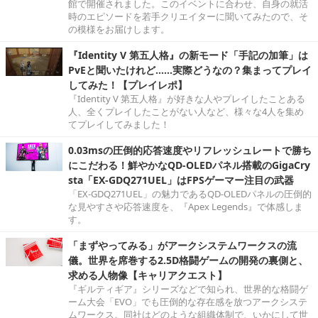
館で開催されました。このイベントに合わせ、自身の就活
時のエピソードを若手クリエイターに聞いてみたので、そ
の模様をお届けします。
『Identity V 第五人格』の新モード「手記の加筆」は
PvEと聞いたけれど……実際どうなの？集まってプレイ
してみた！【プレイレポ】
『Identity V 第五人格』が好きな人やプレイしたことある
人、全くプレイしたことがない人など、様々な4人を集め
てプレイしてみました！
0.03msの圧倒的応答速度やリフレッシュレートで勝ち
にこだわる！鮮やかなQD-OLEDパネル搭載のGigaCry
sta「EX-GDQ271UEL」はFPSゲーマー注目の武器
「EX-GDQ271UEL」の魅力であるQD-OLEDパネルの圧倒的
な見やすさや応答速度を、『Apex Legends』で体感しま
す。
「まずやってみる」がアークシステムワークスの流
儀。世界を席巻する2.5D格闘ゲームの開発の裏側と、
求める人物像【キャリアクエスト】
『ギルティギア』シリーズなどで知られ、世界的な格闘ゲ
ーム大会「EVO」でも圧倒的な存在感を放つアークシステ
ムワークス。同社はどのような組織体制で、いかにして世