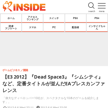
search
menu
アクセス
ホーム
スイッチ
PS5
PS4
ランキング
読者
インサイドちゃ
スマホ
PC
配信者
アンケート
ん
ゲームビジネス
開発
【E3 2012】『Dead Space3』『シムシティ』
など、定番タイトルが並んだEAプレスカンファ
レンス
「偉大なディベロッパー10社が、スペクタクルな10本のゲームを紹介しま
す」。
2012.6.6 Wed 22:11
2012.6.6 Wed 22:05