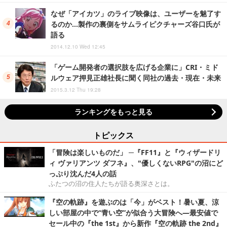
なぜ「アイカツ」のライブ映像は、ユーザーを魅了す
るのか…製作の裏側をサムライピクチャーズ谷口氏が
語る
2014.12.10 Wed 12:45
「ゲーム開発者の選択肢を広げる企業に」CRI・ミド
ルウェア押見正雄社長に聞く同社の過去・現在・未来
2015.3.12 Thu 19:28
ランキングをもっと見る
トピックス
「冒険は楽しいものだ」 ─『FF11』と『ウィザードリ
ィ ヴァリアンツ ダフネ』、"優しくないRPG"の沼にど
っぷり沈んだ4人の話
ふたつの沼の住人たちが語る奥深さとは。
『空の軌跡』を遊ぶのは「今」がベスト！暑い夏、涼
しい部屋の中で“青い空”が似合う大冒険へ―最安値で
セール中の『the 1st』から新作『空の軌跡 the 2nd』