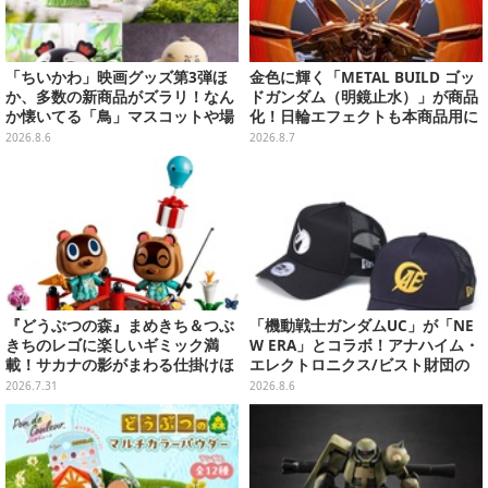
「ちいかわ」映画グッズ第3弾ほ
金色に輝く「METAL BUILD ゴッ
か、多数の新商品がズラリ！なん
ドガンダム（明鏡止水）」が商品
か懐いてる「鳥」マスコットや場
化！日輪エフェクトも本商品用に
面写アイテムなど必見のラインナ
刷新した豪華仕様
2026.8.6
2026.8.7
ップ
『どうぶつの森』まめきち＆つぶ
「機動戦士ガンダムUC」が「NE
きちのレゴに楽しいギミック満
W ERA」とコラボ！アナハイム・
載！サカナの影がまわる仕掛けほ
エレクトロニクス/ビスト財団の
か、つりざおやプレゼントふうせ
キャップが予約開始
2026.7.31
2026.8.6
んなど付属パーツも