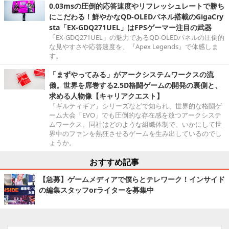
0.03msの圧倒的応答速度やリフレッシュレートで勝ち
にこだわる！鮮やかなQD-OLEDパネル搭載のGigaCry
sta「EX-GDQ271UEL」はFPSゲーマー注目の武器
「EX-GDQ271UEL」の魅力であるQD-OLEDパネルの圧倒的
な見やすさや応答速度を、『Apex Legends』で体感しま
す。
「まずやってみる」がアークシステムワークスの流
儀。世界を席巻する2.5D格闘ゲームの開発の裏側と、
求める人物像【キャリアクエスト】
『ギルティギア』シリーズなどで知られ、世界的な格闘ゲ
ーム大会「EVO」でも圧倒的な存在感を放つアークシステ
ムワークス。同社はどのような組織体制で、いかにして世
界中のファンを熱狂させるゲームを生み出しているのでし
ょうか。
おすすめ記事
【急募】ゲームメディアで僕らとテレワーク！インサイド
の編集スタッフorライターを募集中