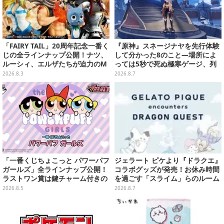
「FAIRY TAIL」20周年記念一番く
『原神』スネージナヤを先行体験
じの全ラインナップ公開！ナツ、
して分かった8のこと―場所によ
ルーシィ、エルザたちが迫力のM
っては5秒で死ぬ極寒ゲージ、列
ASTERLISEで初登場
車は“ダイナミック途中下車”可能
2026.8.3
2026.8.7
など自由度高め
「一番くじちょこっと パワーパフ
ジェラート ピケより『ドラクエ』
ガールズ」全ラインナップ公開！
コラボグッズが発売！お休み時間
ラストワン賞は鍵チャーム付きの
を過ごす「スライム」らのルーム
シール帳スペシャルセットを用意
ウェア、雑貨など多数ラインナッ
2026.8.5
2026.8.7
プ