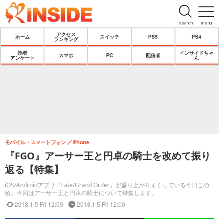
search
menu
アクセス
ホーム
スイッチ
PS5
PS4
ランキング
読者
インサイドちゃ
スマホ
PC
配信者
アンケート
ん
モバイル・スマートフォン
iPhone
『FGO』アーサー王と円卓の騎士を改めて振り
返る【特集】
iOS/Androidアプリ『Fate/Grand Order』が盛り上がりまくっている今日この
頃。今回はアーサー王と円卓の騎士について特集します。
2018.1.5 Fri 12:09
2018.1.5 Fri 12:00