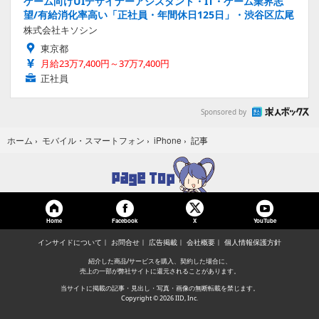
ゲーム向けUIデザイナーアシスタント・IT・ゲーム業界志
望/有給消化率高い「正社員・年間休日125日」・渋谷区広尾
株式会社キソシン
東京都
月給23万7,400円～37万7,400円
正社員
Sponsored by
記事
ホーム
›
モバイル・スマートフォン
›
iPhone
›
Home
Facebook
YouTube
X
インサイドについて
お問合せ
広告掲載
会社概要
個人情報保護方針
紹介した商品/サービスを購入、契約した場合に、
売上の一部が弊社サイトに還元されることがあります。
当サイトに掲載の記事・見出し・写真・画像の無断転載を禁じます。
Copyright © 2026 IID, Inc.