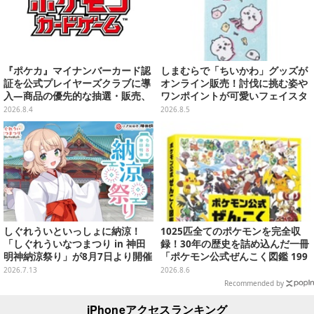
『ポケカ』マイナンバーカード認
しまむらで「ちいかわ」グッズが
証を公式プレイヤーズクラブに導
オンライン販売！討伐に挑む姿や
入―商品の優先的な抽選・販売、
ワンポイントが可愛いフェイスタ
公式大会への参加申し込みに活用
オル、バスマットなど全14種
2026.8.4
2026.8.5
しぐれういといっしょに納涼！
1025匹全てのポケモンを完全収
「しぐれういなつまつり in 神田
録！30年の歴史を詰め込んだ一冊
明神納涼祭り」が8月7日より開催
「ポケモン公式ぜんこく図鑑 199
決定
6-2026」が大ボリューム
2026.7.13
2026.8.6
Recommended by
iPhoneアクセスランキング