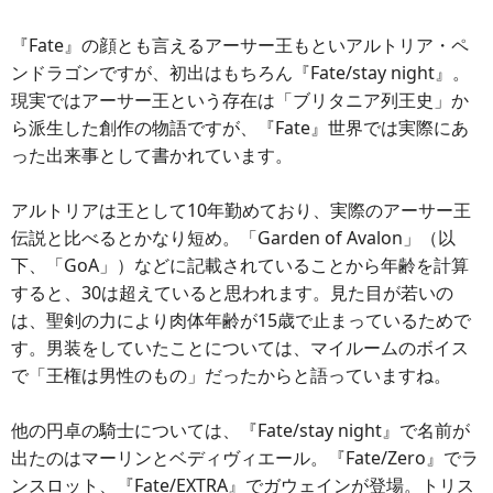
『Fate』の顔とも言えるアーサー王もといアルトリア・ペ
ンドラゴンですが、初出はもちろん『Fate/stay night』。
現実ではアーサー王という存在は「ブリタニア列王史」か
ら派生した創作の物語ですが、『Fate』世界では実際にあ
った出来事として書かれています。
アルトリアは王として10年勤めており、実際のアーサー王
伝説と比べるとかなり短め。「Garden of Avalon」（以
下、「GoA」）などに記載されていることから年齢を計算
すると、30は超えていると思われます。見た目が若いの
は、聖剣の力により肉体年齢が15歳で止まっているためで
す。男装をしていたことについては、マイルームのボイス
で「王権は男性のもの」だったからと語っていますね。
他の円卓の騎士については、『Fate/stay night』で名前が
出たのはマーリンとベディヴィエール。『Fate/Zero』でラ
ンスロット、『Fate/EXTRA』でガウェインが登場。トリス