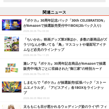
関連ニュース
『ポケカ』30周年記念パック「30th CELEBRATION」
がAmazonで抽選販売受付中!1BOX(20パック入り)
2026.08.06 Thu 03:30
「ちいかわ」映画グッズ第3弾ほか、多数の新商品がズ
ラリ!なんか懐いてる「鳥」マスコットや場面写アイテ
ムなど必見のラインナップ
2026.08.06 Thu 11:25
激レアな『ポケカ』30周年記念商品がAmazonで抽選
販売中!地方ごとに収録された“御三家”の特別カード
2026.08.06 Thu 05:15
しまむらで『ポケカ』が抽選販売!拡張パック「ストー
ムエメラルダ」「アビスアイ」各1BOXをラインナッ
プ
2026.08.05 Wed 05:00
太ももにも目が惹かれるウェディング姿のライザ! フィ