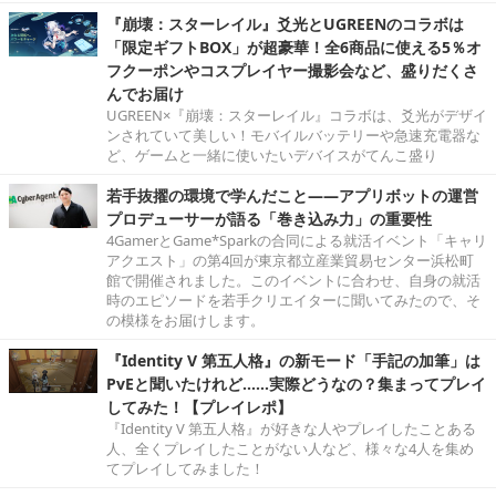
『崩壊：スターレイル』爻光とUGREENのコラボは
「限定ギフトBOX」が超豪華！全6商品に使える5％オ
フクーポンやコスプレイヤー撮影会など、盛りだくさ
んでお届け
UGREEN×『崩壊：スターレイル』コラボは、爻光がデザイ
ンされていて美しい！モバイルバッテリーや急速充電器な
ど、ゲームと一緒に使いたいデバイスがてんこ盛り
若手抜擢の環境で学んだこと――アプリボットの運営
プロデューサーが語る「巻き込み力」の重要性
4GamerとGame*Sparkの合同による就活イベント「キャリ
アクエスト」の第4回が東京都立産業貿易センター浜松町
館で開催されました。このイベントに合わせ、自身の就活
時のエピソードを若手クリエイターに聞いてみたので、そ
の模様をお届けします。
『Identity V 第五人格』の新モード「手記の加筆」は
PvEと聞いたけれど……実際どうなの？集まってプレイ
してみた！【プレイレポ】
『Identity V 第五人格』が好きな人やプレイしたことある
人、全くプレイしたことがない人など、様々な4人を集め
てプレイしてみました！