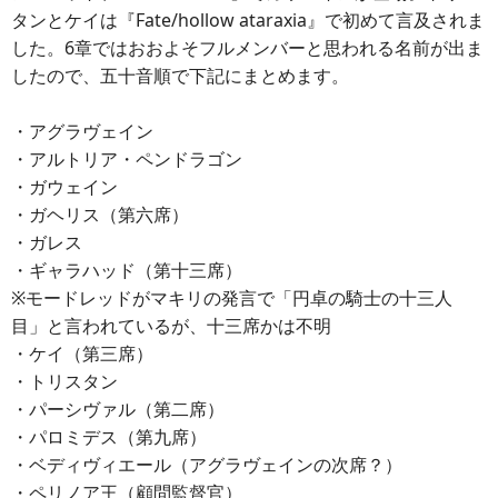
タンとケイは『Fate/hollow ataraxia』で初めて言及されま
した。6章ではおおよそフルメンバーと思われる名前が出ま
したので、五十音順で下記にまとめます。
・アグラヴェイン
・アルトリア・ペンドラゴン
・ガウェイン
・ガヘリス（第六席）
・ガレス
・ギャラハッド（第十三席）
※モードレッドがマキリの発言で「円卓の騎士の十三人
目」と言われているが、十三席かは不明
・ケイ（第三席）
・トリスタン
・パーシヴァル（第二席）
・パロミデス（第九席）
・ベディヴィエール（アグラヴェインの次席？）
・ペリノア王（顧問監督官）