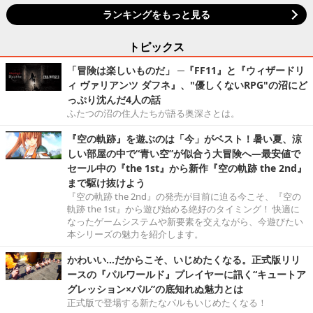
ランキングをもっと見る
トピックス
「冒険は楽しいものだ」 ─『FF11』と『ウィザードリ
ィ ヴァリアンツ ダフネ』、"優しくないRPG"の沼にど
っぷり沈んだ4人の話
ふたつの沼の住人たちが語る奥深さとは。
『空の軌跡』を遊ぶのは「今」がベスト！暑い夏、涼
しい部屋の中で“青い空”が似合う大冒険へ―最安値で
セール中の『the 1st』から新作『空の軌跡 the 2nd』
まで駆け抜けよう
『空の軌跡 the 2nd』の発売が目前に迫る今こそ、『空の
軌跡 the 1st』から遊び始める絶好のタイミング！ 快適に
なったゲームシステムや新要素を交えながら、今遊びたい
本シリーズの魅力を紹介します。
かわいい…だからこそ、いじめたくなる。正式版リリ
ースの『パルワールド』プレイヤーに訊く“キュートア
グレッション×パル”の底知れぬ魅力とは
正式版で登場する新たなパルもいじめたくなる！