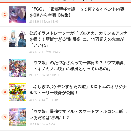
『FGO』「帝都聖杯奇譚」って何？＆イベント内容
をCMから考察【特集】
2018.6.11 Mon 18:00
公式イラストレーターが『ブルアカ』カリン＆アスナ
を描く！新鮮すぎる“制服姿”に、11万超えの先生が
「いいね」
2021.10.11 Mon 19:00
『ウマ娘』のたづなさんって一体何者？「ウマ娘説」
「トキノミノル説」の根拠となっているのは…
2021.12.25 Sat 10:30
「ふしぎ!?ポケモンすがた図鑑」＆ロトムのオリジナ
ルストーリー映像が公開！
2017.12.22 Fri 17:39
『ウマ娘』最強ウマドル・スマートファルコン…新し
いあだ名は“赤鬼”！？
2022.9.4 Sun 9:00