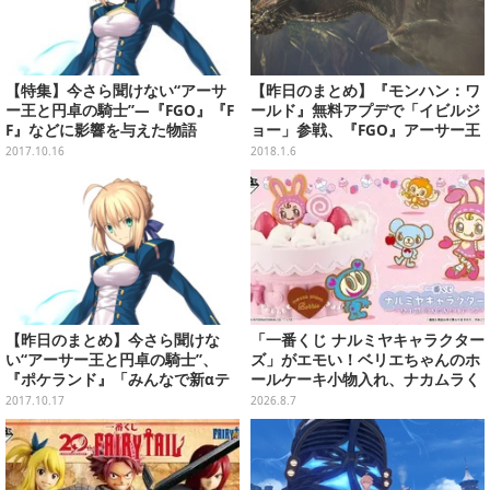
【特集】今さら聞けない“アーサ
【昨日のまとめ】『モンハン：ワ
ー王と円卓の騎士”―『FGO』『F
ールド』無料アプデで「イビルジ
F』などに影響を与えた物語
ョー」参戦、『FGO』アーサー王
と円卓の騎士を改めて振り返る、
2017.10.16
2018.1.6
『Fate/EXTELLA LINK』6月7日
発売…など(1/5)
【昨日のまとめ】今さら聞けな
「一番くじ ナルミヤキャラクター
い“アーサー王と円卓の騎士”、
ズ」がエモい！ベリエちゃんのホ
『ポケランド』「みんなで新αテ
ールケーキ小物入れ、ナカムラく
スト」開催決定、【クイズ】GAM
んのマスコットなどがズラリ
2017.10.17
2026.8.7
EMANIA！：武器特集…など(10/1
6)