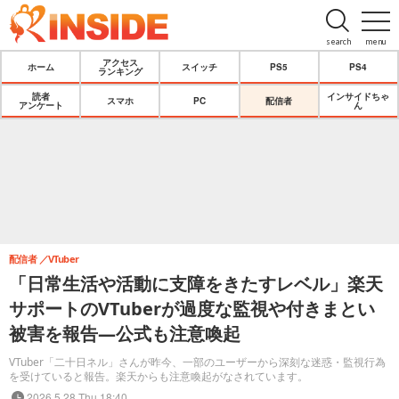
search
menu
アクセス
ホーム
スイッチ
PS5
PS4
ランキング
読者
インサイドちゃ
スマホ
PC
配信者
アンケート
ん
配信者
VTuber
「日常生活や活動に支障をきたすレベル」楽天
サポートのVTuberが過度な監視や付きまとい
被害を報告―公式も注意喚起
VTuber「二十日ネル」さんが昨今、一部のユーザーから深刻な迷惑・監視行為
を受けていると報告。楽天からも注意喚起がなされています。
2026.5.28 Thu 18:40