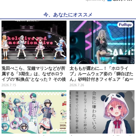
今、あなたにオススメ
兎田ぺこら、宝鐘マリンなどが所
太ももが露わに…！「ホロライ
属する「3期生」は、なぜホロラ
ブ」ルームウェア姿の「獅白ぼた
イブの“転換点”となった？ その後
ん」砂時計付きフィギュア「ぬー
の展開を決定づけた、黄金世代を
ストプラス」がプライズ展開
2026.7.15
2026.7.26
振り返る【特集】