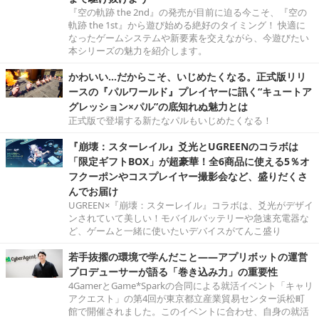
『空の軌跡 the 2nd』の発売が目前に迫る今こそ、『空の
軌跡 the 1st』から遊び始める絶好のタイミング！ 快適に
なったゲームシステムや新要素を交えながら、今遊びたい
本シリーズの魅力を紹介します。
かわいい…だからこそ、いじめたくなる。正式版リリ
ースの『パルワールド』プレイヤーに訊く“キュートア
グレッション×パル”の底知れぬ魅力とは
正式版で登場する新たなパルもいじめたくなる！
『崩壊：スターレイル』爻光とUGREENのコラボは
「限定ギフトBOX」が超豪華！全6商品に使える5％オ
フクーポンやコスプレイヤー撮影会など、盛りだくさ
んでお届け
UGREEN×『崩壊：スターレイル』コラボは、爻光がデザイ
ンされていて美しい！モバイルバッテリーや急速充電器な
ど、ゲームと一緒に使いたいデバイスがてんこ盛り
若手抜擢の環境で学んだこと――アプリボットの運営
プロデューサーが語る「巻き込み力」の重要性
4GamerとGame*Sparkの合同による就活イベント「キャリ
アクエスト」の第4回が東京都立産業貿易センター浜松町
館で開催されました。このイベントに合わせ、自身の就活