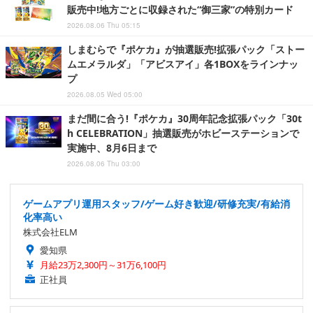
販売中!地方ごとに収録された“御三家”の特別カード
2026.08.06 Thu 05:15
しまむらで『ポケカ』が抽選販売!拡張パック「ストー
ムエメラルダ」「アビスアイ」各1BOXをラインナッ
プ
2026.08.05 Wed 05:00
まだ間に合う!『ポケカ』30周年記念拡張パック「30t
h CELEBRATION」抽選販売がホビーステーションで
実施中、8月6日まで
2026.08.06 Thu 03:00
ゲームアプリ運用スタッフ/ゲーム好き歓迎/研修充実/有給消
化率高い
株式会社ELM
愛知県
月給23万2,300円～31万6,100円
正社員