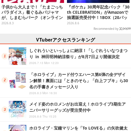
子供から大人まで！「たまごっち
『ポケカ』30周年記念パック「30
パラダイス」着ぐるみパジャマ
th CELEBRATION」がAmazonで
が、しまむらパーク（オンライン
抽選販売受付中！1BOX（20パッ
ストア）にて受注生産
ク入り）
2026.8.3
2026.8.6
Recommended by
VTuberアクセスランキング
しぐれういといっしょに納涼！「しぐれういなつまつ
り in 神田明神納涼祭り」が8月7日より開催決定
2026.7.13 Mon 12:20
「ホロライブ」カード付ウエハース第6弾の全デザイ
ン解禁！裏面には「ときのそら」「白上フブキ」ら30
名の手書きメッセージ入り
2026.8.3 Mon 16:30
メイド姿のホロメンがお出迎え！ホロライブ3期生ア
ニバーサリーグッズが受注受付中
2026.8.6 Thu 15:25
ホロライブ・宝鐘マリンを「To LOVEる」の矢吹健太