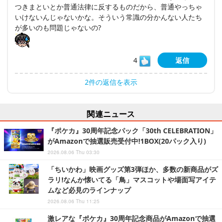
つきまといとか普通法律に反するものだから、普通やっちゃ
いけないんじゃないかな。そういう常識の分かんない人たち
が多いのも問題じゃないの?
4
返信
2件の返信を表示
関連ニュース
『ポケカ』30周年記念パック「30th CELEBRATION」
がAmazonで抽選販売受付中!1BOX(20パック入り)
2026.08.06 Thu 03:30
「ちいかわ」映画グッズ第3弾ほか、多数の新商品がズ
ラリ!なんか懐いてる「鳥」マスコットや場面写アイテ
ムなど必見のラインナップ
2026.08.06 Thu 11:25
激レアな『ポケカ』30周年記念商品がAmazonで抽選