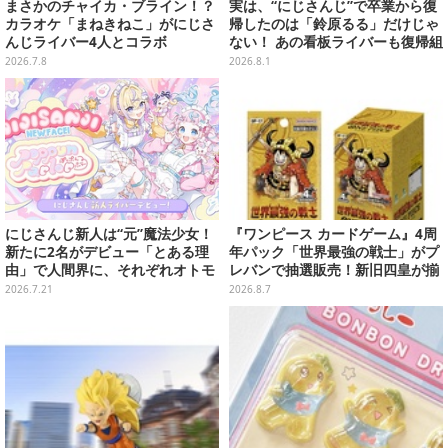
まさかのチャイカ・ブライン！？
実は、“にじさんじ”で卒業から復
カラオケ「まねきねこ」がにじさ
帰したのは「鈴原るる」だけじゃ
んじライバー4人とコラボ
ない！ あの看板ライバーも復帰組
って知ってた？【特集】
2026.7.8
2026.8.1
にじさんじ新人は“元”魔法少女！
『ワンピース カードゲーム』4周
新たに2名がデビュー「とある理
年パック「世界最強の戦士」がプ
由」で人間界に、それぞれオトモ
レバンで抽選販売！新旧四皇が揃
付き
い踏み、刃牙作者が描く「カイド
2026.7.21
2026.8.7
ウ」も