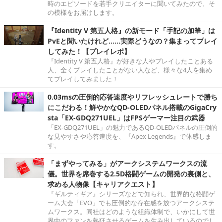
時のエピソードを若手クリエイターに聞いてみたので、そ
の模様をお届けします。
『Identity V 第五人格』の新モード「手記の加筆」は
PvEと聞いたけれど……実際どうなの？集まってプレイ
してみた！【プレイレポ】
『Identity V 第五人格』が好きな人やプレイしたことある
人、全くプレイしたことがない人など、様々な4人を集め
てプレイしてみました！
0.03msの圧倒的応答速度やリフレッシュレートで勝ち
にこだわる！鮮やかなQD-OLEDパネル搭載のGigaCry
sta「EX-GDQ271UEL」はFPSゲーマー注目の武器
「EX-GDQ271UEL」の魅力であるQD-OLEDパネルの圧倒的
な見やすさや応答速度を、『Apex Legends』で体感しま
す。
「まずやってみる」がアークシステムワークスの流
儀。世界を席巻する2.5D格闘ゲームの開発の裏側と、
求める人物像【キャリアクエスト】
『ギルティギア』シリーズなどで知られ、世界的な格闘ゲ
ーム大会「EVO」でも圧倒的な存在感を放つアークシステ
ムワークス。同社はどのような組織体制で、いかにして世
界中のファンを熱狂させるゲームを生み出しているのでし