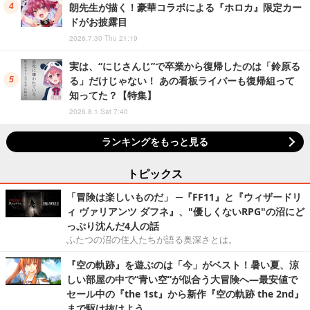
朗先生が描く！豪華コラボによる『ホロカ』限定カー
ドがお披露目
2026.7.30 Thu 21:19
実は、“にじさんじ”で卒業から復帰したのは「鈴原る
る」だけじゃない！ あの看板ライバーも復帰組って
知ってた？【特集】
2026.8.1 Sat 7:40
ランキングをもっと見る
トピックス
「冒険は楽しいものだ」 ─『FF11』と『ウィザードリ
ィ ヴァリアンツ ダフネ』、"優しくないRPG"の沼にど
っぷり沈んだ4人の話
ふたつの沼の住人たちが語る奥深さとは。
『空の軌跡』を遊ぶのは「今」がベスト！暑い夏、涼
しい部屋の中で“青い空”が似合う大冒険へ―最安値で
セール中の『the 1st』から新作『空の軌跡 the 2nd』
まで駆け抜けよう