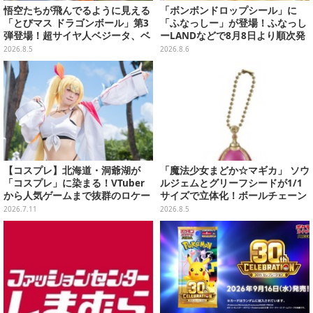
悟空たちが飛んでるように見える
「ボンボンドロップシール」に
「とびマス ドラゴンボール」第3
「ふなっしー」が登場！ふなっし
弾登場！超サイヤ人ベジータ、ベ
ーLANDなどで8月8日より順次発
ジットなど全6種
売
2026.8.5
2026.8.6
【コスプレ】北海道・洞爺湖が
「魔法少女まどか☆マギカ」 ソウ
「コスプレ」に染まる！VTuber
ルジェムとグリーフシードが1/1
から人気ゲームまで抜群のロケー
サイズで立体化！ボールチェーン
ションも必見な美女レイヤー10選
を外せばフィギュアとして飾れる
2026.7.11
2026.8.5
【写真45枚】
ガシャポン全6種