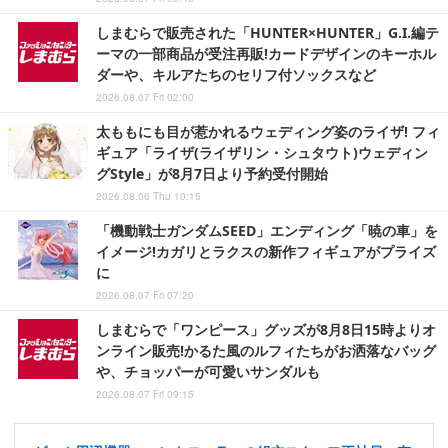
しまむらで販売された「HUNTER×HUNTER」G.I.編テ
ーマの一部商品が受注再販!カードデザインのキーホル
ダーや、キルアたちのセリフ付ソックスなど
2026.08.07 Fri 02:00
太ももにも目が惹かれるウェディング姿のライザ! フィ
ギュア「ライザ(ライザリン・シュタウト)ウェディン
グStyle」が8月7日より予約受付開始
2026.08.06 Thu 10:15
「機動戦士ガンダムSEED」エンディング「暁の車」を
イメージ!カガリとラクスの新作フィギュアがプライズ
に
2026.08.07 Fri 07:20
しまむらで「ワンピース」グッズが8月8日15時よりオ
ンライン販売!かるた風のルフィたちがお洒落なバッグ
や、チョッパーが可愛いサンダルも
2026.08.07 Fri 09:15