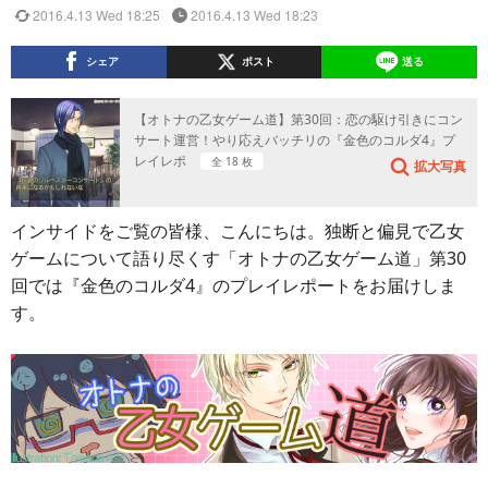
2016.4.13 Wed 18:25
2016.4.13 Wed 18:23
シェア
ポスト
送る
【オトナの乙女ゲーム道】第30回：恋の駆け引きにコン
サート運営！やり応えバッチリの『金色のコルダ4』プ
レイレポ
全 18 枚
拡大写真
インサイドをご覧の皆様、こんにちは。独断と偏見で乙女
ゲームについて語り尽くす「オトナの乙女ゲーム道」第30
回では『金色のコルダ4』のプレイレポートをお届けしま
す。