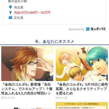
株式会社小林
埼玉県
月給29万6,000円～50万円
正社員
Sponsored by
今、あなたにオススメ
『金色のコルダ4』新登場「先生
『金色のコルダ4』3月10日に発売
システム」でスキルアップ！？個
延期、さらなるクオリティアップ
性あふれる5人の先生が特別レッ
を図るため
スン
2015.11.12
2016.1.25