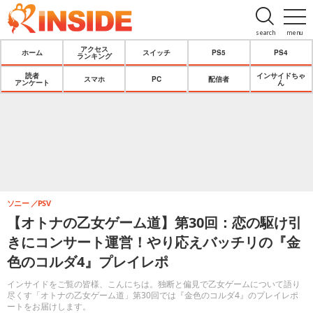
search
menu
アクセス
ホーム
スイッチ
PS5
PS4
ランキング
読者
インサイドちゃ
スマホ
PC
配信者
アンケート
ん
ソニー
PSV
【オトナの乙女ゲーム道】第30回：恋の駆け引
きにコンサート運営！やり応えバッチリの『金
色のコルダ4』プレイレポ
インサイドをご覧の皆様、こんにちは。独断と偏見で乙女ゲームについて語り
尽くす「オトナの乙女ゲーム道」第30回では『金色のコルダ4』のプレイレポ
ートをお届けします。