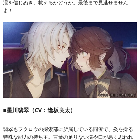
滉を信じぬき、救えるかどうか。最後まで見逃せません
よ！
■星川翡翠（CV：逢坂良太）
翡翠もフクロウの探索部に所属している同僚で、炎を操る
特殊な能力の持ち主。言葉の足りない滉や口が悪く思われ