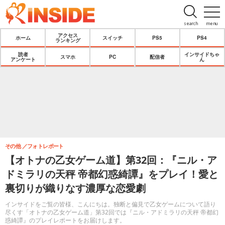
search
menu
アクセス
ホーム
スイッチ
PS5
PS4
ランキング
読者
インサイドちゃ
スマホ
PC
配信者
アンケート
ん
その他
フォトレポート
【オトナの乙女ゲーム道】第32回：『ニル・ア
ドミラリの天秤 帝都幻惑綺譚』をプレイ！愛と
裏切りが織りなす濃厚な恋愛劇
インサイドをご覧の皆様、こんにちは。独断と偏見で乙女ゲームについて語り
尽くす「オトナの乙女ゲーム道」第32回では『ニル・アドミラリの天秤 帝都幻
惑綺譚』のプレイレポートをお届けします。