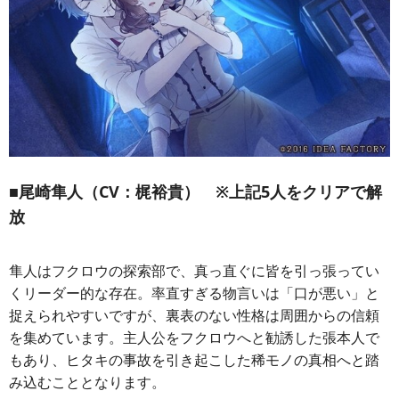
■尾崎隼人（CV：梶裕貴） ※上記5人をクリアで解
放
隼人はフクロウの探索部で、真っ直ぐに皆を引っ張ってい
くリーダー的な存在。率直すぎる物言いは「口が悪い」と
捉えられやすいですが、裏表のない性格は周囲からの信頼
を集めています。主人公をフクロウへと勧誘した張本人で
もあり、ヒタキの事故を引き起こした稀モノの真相へと踏
み込むこととなります。