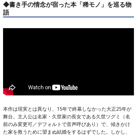
◆書き手の情念が宿った本「稀モノ」を巡る物
語
本作は現実とは異なり、15年で終幕しなかった大正25年が
舞台。主人公は名家・久世家の長女である久世ツグミ（名
前のみ変更可／デフォルトで音声呼びあり）で、傾きかけ
た家を救うために望まぬ結婚をするはずでした。しかし、