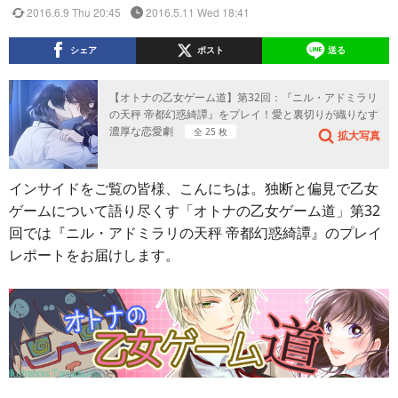
2016.6.9 Thu 20:45
2016.5.11 Wed 18:41
シェア
ポスト
送る
【オトナの乙女ゲーム道】第32回：『ニル・アドミラリ
の天秤 帝都幻惑綺譚』をプレイ！愛と裏切りが織りなす
濃厚な恋愛劇
全 25 枚
拡大写真
インサイドをご覧の皆様、こんにちは。独断と偏見で乙女
ゲームについて語り尽くす「オトナの乙女ゲーム道」第32
回では『ニル・アドミラリの天秤 帝都幻惑綺譚』のプレイ
レポートをお届けします。