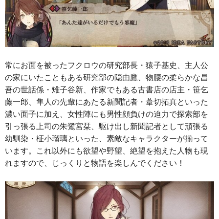
常にお面を被ったフクロウの研究部長・猿子基史、主人公
の家にいたこともある研究部の隠由鷹、物腰の柔らかな昌
吾の世話係・雉子谷新、作家でもある古書店の店主・笹乞
藤一郎、隼人の先輩にあたる新聞記者・葦切拓真といった
濃い面子に加え、女性陣にも男性顔負けの迫力で探索部を
引っ張る上司の朱鷺宮栞、駆け出し新聞記者として頑張る
幼馴染・柾小瑠璃といった、素敵なキャラクターが揃って
います。これ以外にも欲望や野望、絶望を抱えた人物も現
れますので、じっくりと物語を楽しんでください！