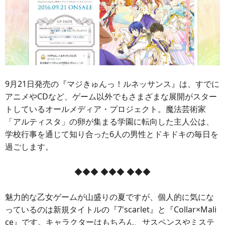
9月21日発売の『マジきゅんっ！ルネッサンス』は、すでに
アニメやCDなど、ゲーム以外でもさまざまな展開がスター
トしているオールメディア・プロジェクト。魔法芸術家
「アルティスタ」の卵が集まる学園に転向した主人公は、
学校行事を通じて知り合った6人の男性とドキドキの毎日を
過ごします。
◆◆◆ ◆◆◆ ◆◆◆
魅力的な乙女ゲームが山盛りの夏ですが、個人的に気にな
っているのは新規タイトルの『7'scarlet』と『Collar×Mali
ce』です。キャラクターはもちろん、サスペンスやミステ