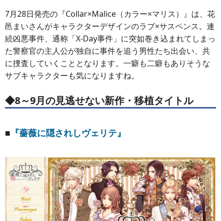
7月28日発売の『Collar×Malice（カラー×マリス）』は、花
邑まいさんがキャラクターデザインのラブ×サスペンス。連
続凶悪事件、通称「X-Day事件」に突如巻き込まれてしまっ
た警察官の主人公が独自に事件を追う男性たち出会い、共
に捜査していくこととなります。一癖も二癖もありそうな
サブキャラクターも気になりますね。
◆8～9月の見逃せない新作・移植タイトル
■
『薔薇に隠されしヴェリテ』