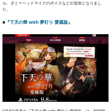
ル、ダミーヘッドマイクのボイスなどが追加となりまし
た。
■
『下天の華 with 夢灯り 愛蔵版』