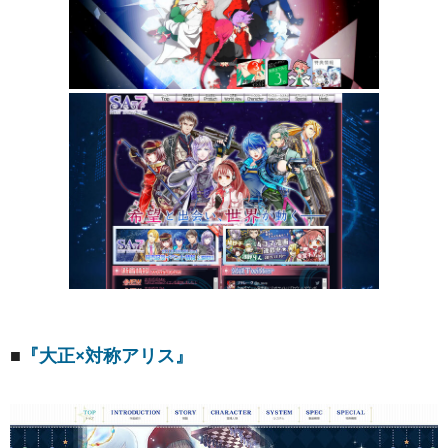
■
『大正×対称アリス』