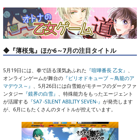
◆『薄桜鬼』ほか6～7月の注目タイトル
5月19日には、拳で語る漢気あふれた
『喧嘩番長 乙女』
、
オンラインゲームが舞台の
『ピリオドキューブ ～鳥籠のア
マデウス～』
、5月26日には白雪姫がモチーフのダークファ
ンタジー
『鏡界の白雪』
、特殊能力をもったエージェント
が活躍する
『SA7 -SILENT ABILITY SEVEN-』
が発売します
が、6月にもたくさんのタイトルが控えています。