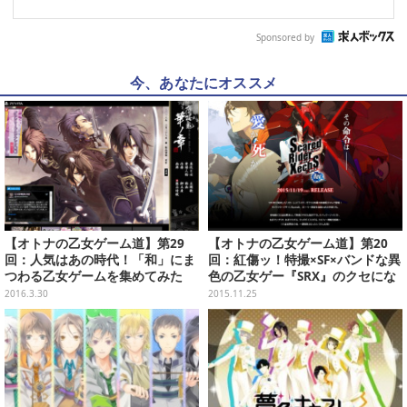
Sponsored by
今、あなたにオススメ
【オトナの乙女ゲーム道】第29
【オトナの乙女ゲーム道】第20
回：人気はあの時代！「和」にま
回：紅傷ッ！特撮×SF×バンドな異
つわる乙女ゲームを集めてみた
色の乙女ゲー『SRX』のクセにな
る魅力とは
2016.3.30
2015.11.25