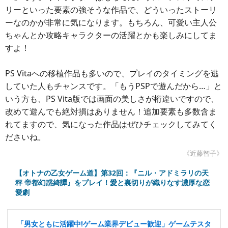
リーといった要素の強そうな作品で、どういったストーリ
ーなのかが非常に気になります。もちろん、可愛い主人公
ちゃんとか攻略キャラクターの活躍とかも楽しみにしてま
すよ！
PS Vitaへの移植作品も多いので、プレイのタイミングを逃
していた人もチャンスです。「もうPSPで遊んだから…」と
いう方も、PS Vita版では画面の美しさが桁違いですので、
改めて遊んでも絶対損はありません！追加要素も多数含ま
れてますので、気になった作品はぜひチェックしてみてく
ださいね。
《近藤智子》
【オトナの乙女ゲーム道】第32回：『ニル・アドミラリの天
秤 帝都幻惑綺譚』をプレイ！愛と裏切りが織りなす濃厚な恋
愛劇
「男女ともに活躍中!ゲーム業界デビュー歓迎」ゲームテスタ