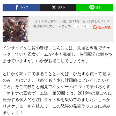
シェア
ポスト
送る
【オトナの乙女ゲーム道】第33回：もう予約した？201
6夏注目の乙女ゲームまとめ
全 17 枚
拡大写真
インサイドをご覧の皆様、こんにちは。先週と今週でチェ
ックしていた乙女ゲームが4本も発売し、時間配分に頭を悩
ませていますが、いかがお過ごしでしょうか。
とにかく我々にできることといえば、ひたすら買って遊ぶ
のみ！とはいえ、せめてもう少し計画的にプレイしたいと
ころ。そこで独断と偏見で乙女ゲームについて語り尽くす
「オトナの乙女ゲーム道」第33回では、2016年の夏ごろに
発売する個人的な注目タイトルを集めてみました。しっか
りスケジュールを組んで、この怒涛の発売ラッシュに挑み
ましょう！