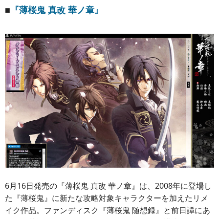
■
『薄桜鬼 真改 華ノ章』
6月16日発売の『薄桜鬼 真改 華ノ章』は、2008年に登場し
た『薄桜鬼』に新たな攻略対象キャラクターを加えたリメ
イク作品。ファンディスク『薄桜鬼 随想録』と前日譚にあ