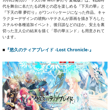
9月8日発売の『下天の華 with 夢灯り 愛蔵版』は、戦国時
代を舞台に名だたる武将との恋を楽しめる『下天の華』と
『下天の華 夢灯り』がワンパッケージになった作品。キャ
ラクターデザインの琥狗ハヤテさんが原画を描き下ろした
スチルや各種追加イベント、後日談などのほか、安土を裏
切った主人公の結末を描く「罪の華エンド」も用意されて
います。
■
『悠久のティアブレイド -Lost Chronicle-』