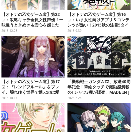
【オトナの乙女ゲーム道】第22
【オトナの乙女ゲーム道】第16
回：攻略キャラ全員女性声優！一
回：いま女性向けアプリ＆コンテ
味違うときめき＆安心を感じた
ンツが熱い！2015秋の注目5タイ
『Goes！』プレイレポ
トル解説まとめ
2015.12.23
2015.9.30
【オトナの乙女ゲーム道】第17
「機動戦士ガンダムZZ」放送40周
回：『レンドフルール』をプレ
年記念！筆絵タッチで躍動感満載
イ、壊れゆく世界で選ぶのは愛
のTシャツ3種が販売、MADE IN J
か、忠誠か――
APANで品質にもこだわり
2015.10.14
2026.7.24