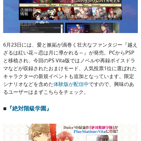
6月23日には、愛と嫉妬が渦巻く壮大なファンタジー『越え
ざるは紅い花～恋は月に導かれる～』が発売。PCからPSP
と移植され、今回のPS Vita版ではノベルや再録ボイスドラ
マなどが収録されたおまけモード、人気投票1位に選ばれた
キャラクターの新規イベントも追加となっています。限定
シナリオなどを含めた
体験版が配信中
ですので、興味のあ
るユーザーはまずこちらをチェック。
■
『絶対階級学園』