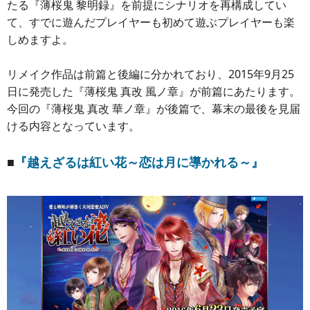
たる『薄桜鬼 黎明録』を前提にシナリオを再構成してい
て、すでに遊んだプレイヤーも初めて遊ぶプレイヤーも楽
しめますよ。
リメイク作品は前篇と後編に分かれており、2015年9月25
日に発売した『薄桜鬼 真改 風ノ章』が前篇にあたります。
今回の『薄桜鬼 真改 華ノ章』が後篇で、幕末の最後を見届
ける内容となっています。
■
『越えざるは紅い花～恋は月に導かれる～』