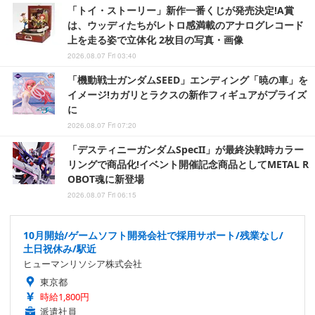
「トイ・ストーリー」新作一番くじが発売決定!A賞
は、ウッディたちがレトロ感満載のアナログレコード
上を走る姿で立体化 2枚目の写真・画像
2026.08.07 Fri 03:40
「機動戦士ガンダムSEED」エンディング「暁の車」を
イメージ!カガリとラクスの新作フィギュアがプライズ
に
2026.08.07 Fri 07:20
「デスティニーガンダムSpecII」が最終決戦時カラー
リングで商品化!イベント開催記念商品としてMETAL R
OBOT魂に新登場
2026.08.07 Fri 06:15
10月開始/ゲームソフト開発会社で採用サポート/残業なし/
土日祝休み/駅近
ヒューマンリソシア株式会社
東京都
時給1,800円
派遣社員