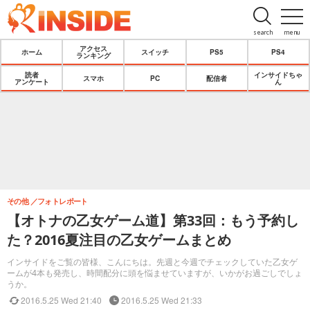
search
menu
アクセス
ホーム
スイッチ
PS5
PS4
ランキング
読者
インサイドちゃ
スマホ
PC
配信者
アンケート
ん
その他
フォトレポート
【オトナの乙女ゲーム道】第33回：もう予約し
た？2016夏注目の乙女ゲームまとめ
インサイドをご覧の皆様、こんにちは。先週と今週でチェックしていた乙女ゲ
ームが4本も発売し、時間配分に頭を悩ませていますが、いかがお過ごしでしょ
うか。
2016.5.25 Wed 21:40
2016.5.25 Wed 21:33