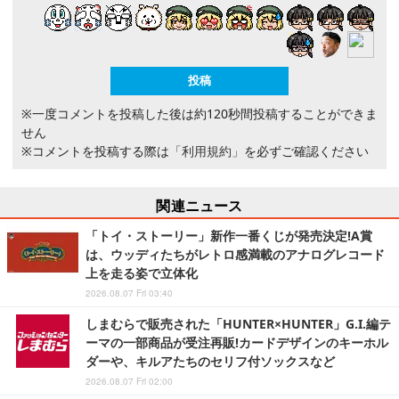
※一度コメントを投稿した後は約120秒間投稿することができま
せん
※コメントを投稿する際は
「利用規約」
を必ずご確認ください
関連ニュース
「トイ・ストーリー」新作一番くじが発売決定!A賞
は、ウッディたちがレトロ感満載のアナログレコード
上を走る姿で立体化
2026.08.07 Fri 03:40
しまむらで販売された「HUNTER×HUNTER」G.I.編テ
ーマの一部商品が受注再販!カードデザインのキーホル
ダーや、キルアたちのセリフ付ソックスなど
2026.08.07 Fri 02:00