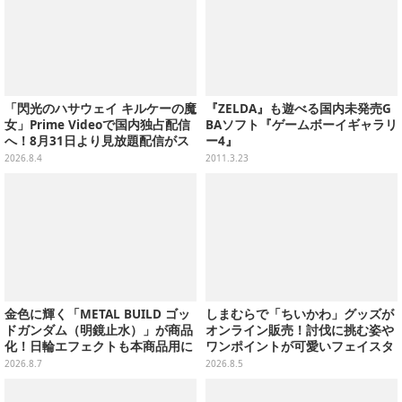
「閃光のハサウェイ キルケーの魔
『ZELDA』も遊べる国内未発売G
女」Prime Videoで国内独占配信
BAソフト『ゲームボーイギャラリ
へ！8月31日より見放題配信がス
ー4』
タート
2026.8.4
2011.3.23
金色に輝く「METAL BUILD ゴッ
しまむらで「ちいかわ」グッズが
ドガンダム（明鏡止水）」が商品
オンライン販売！討伐に挑む姿や
化！日輪エフェクトも本商品用に
ワンポイントが可愛いフェイスタ
刷新した豪華仕様
オル、バスマットなど全14種
2026.8.7
2026.8.5