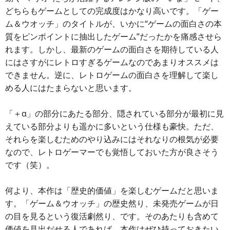
どちらもゲームとしての完成度はかなり高いです。「ゲー
ム＆ウオッチ」のタイトルが、いかに“ゲームの面白さの本
質をピンポイントに抽出したゲーム”だったかを痛感させら
れます。しかし、最新のゲームの面白さを期待している人
にはさすがにレトロすぎるゲームなのであまりオススメは
できません。逆に、レトロゲームの面白さを理解して楽し
める人にはたまらないと思います。
「＋α」の部分にあたる部分、隠されている部分が最初に見
えている部分よりも遥かに多いという仕様も豪快。ただ、
それらを楽しむためのやり込みにはそれなりの根気が必要
なので、レトロゲーマーでも覚悟しておいた方が良さそう
です（笑）。
何より、本作は「歴史的価値」を楽しむゲームだと思いま
す。「ゲーム＆ウオッチ」の歴史然り、未発売ゲームが日
の目を見るという復活劇然り、です。そのあたりも含めて
価値を見出だせる人であれば、本作はぜひ持っておきたい