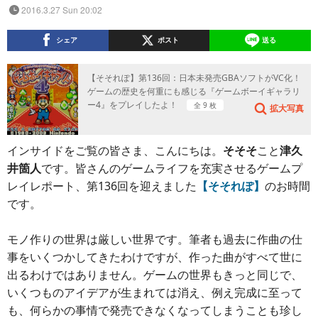
2016.3.27 Sun 20:02
シェア
ポスト
送る
【そそれぽ】第136回：日本未発売GBAソフトがVC化！
ゲームの歴史を何重にも感じる『ゲームボーイギャラリ
ー4』をプレイしたよ！
全 9 枚
拡大写真
インサイドをご覧の皆さま、こんにちは。
そそそ
こと
津久
井箇人
です。皆さんのゲームライフを充実させるゲームプ
レイレポート、第136回を迎えました
【そそれぽ】
のお時間
です。
モノ作りの世界は厳しい世界です。筆者も過去に作曲の仕
事をいくつかしてきたわけですが、作った曲がすべて世に
出るわけではありません。ゲームの世界もきっと同じで、
いくつものアイデアが生まれては消え、例え完成に至って
も、何らかの事情で発売できなくなってしまうことも珍し