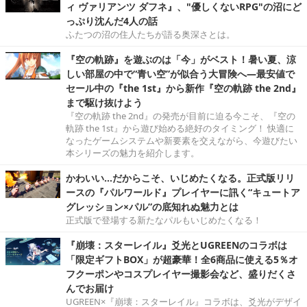
ィ ヴァリアンツ ダフネ』、"優しくないRPG"の沼にど
っぷり沈んだ4人の話
ふたつの沼の住人たちが語る奥深さとは。
『空の軌跡』を遊ぶのは「今」がベスト！暑い夏、涼
しい部屋の中で“青い空”が似合う大冒険へ―最安値で
セール中の『the 1st』から新作『空の軌跡 the 2nd』
まで駆け抜けよう
『空の軌跡 the 2nd』の発売が目前に迫る今こそ、『空の
軌跡 the 1st』から遊び始める絶好のタイミング！ 快適に
なったゲームシステムや新要素を交えながら、今遊びたい
本シリーズの魅力を紹介します。
かわいい…だからこそ、いじめたくなる。正式版リリ
ースの『パルワールド』プレイヤーに訊く“キュートア
グレッション×パル”の底知れぬ魅力とは
正式版で登場する新たなパルもいじめたくなる！
『崩壊：スターレイル』爻光とUGREENのコラボは
「限定ギフトBOX」が超豪華！全6商品に使える5％オ
フクーポンやコスプレイヤー撮影会など、盛りだくさ
んでお届け
UGREEN×『崩壊：スターレイル』コラボは、爻光がデザイ