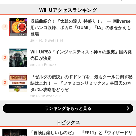
Wii Uアクセスランキング
収録曲紹介！『太鼓の達人 特盛り！』 ― Miiverse
用ハンコ収録、ボカロ「GUMI」「IA」のきせかえも
登場
2014.10.15 Wed 18:15
Wii U/PS3『インジャスティス：神々の激突』国内発
売日が決定
2013.3.1 Fri 16:46
『ゼルダの伝説』のドドンゴを、最もクールに倒す秘
訣はこれ！ ─ 『ファミコンリミックス』林田氏のネ
タバレ攻略をどうぞ
2014.2.12 Wed 17:50
ランキングをもっと見る
トピックス
「冒険は楽しいものだ」 ─『FF11』と『ウィザードリ