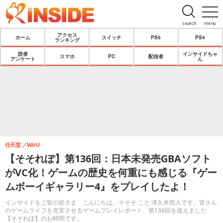
search
menu
アクセス
ホーム
スイッチ
PS5
PS4
ランキング
読者
インサイドちゃ
スマホ
PC
配信者
アンケート
ん
任天堂
Wii U
【そそれぽ】第136回：日本未発売GBAソフト
がVC化！ゲームの歴史を何重にも感じる『ゲー
ムボーイギャラリー4』をプレイしたよ！
インサイドをご覧の皆さま、こんにちは。そそそ こと 津久井箇人です。皆さん
のゲームライフを充実させるゲームプレイレポート、第136回を迎えました
【そそれぽ】のお時間です。