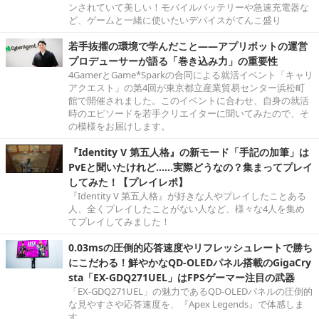
ンされていて美しい！モバイルバッテリーや急速充電器な
ど、ゲームと一緒に使いたいデバイスがてんこ盛り
若手抜擢の環境で学んだこと――アプリボットの運営
プロデューサーが語る「巻き込み力」の重要性
4GamerとGame*Sparkの合同による就活イベント「キャリ
アクエスト」の第4回が東京都立産業貿易センター浜松町
館で開催されました。このイベントに合わせ、自身の就活
時のエピソードを若手クリエイターに聞いてみたので、そ
の模様をお届けします。
『Identity V 第五人格』の新モード「手記の加筆」は
PvEと聞いたけれど……実際どうなの？集まってプレイ
してみた！【プレイレポ】
『Identity V 第五人格』が好きな人やプレイしたことある
人、全くプレイしたことがない人など、様々な4人を集め
てプレイしてみました！
0.03msの圧倒的応答速度やリフレッシュレートで勝ち
にこだわる！鮮やかなQD-OLEDパネル搭載のGigaCry
sta「EX-GDQ271UEL」はFPSゲーマー注目の武器
「EX-GDQ271UEL」の魅力であるQD-OLEDパネルの圧倒的
な見やすさや応答速度を、『Apex Legends』で体感しま
す。