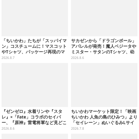
「ちいかわ」たちが「スッパイマ
サカゼンから「ドラゴンボール」
ン」コスチュームに！マスコット
アパレルが発売！魔人ベジータや
やTシャツ、パッケージ再現のマ
ミスター・サタンのTシャツ、幼
グネットなど全5アイテム
少期悟空のパーカーなど幅広いデ
2026.8.7
2026.8.6
ザイン
『ゼンゼロ』水着リンや『スタ
ちいかわマーケット限定！「映画
レ』×「Fate」コラボのセイバ
ちいかわ 人魚の島のひみつ」より
ー、『原神』雷電将軍など見どこ
「セイレーン」ぬいぐるみLサイ
ろ満載！「ワンフェス」に出展の
ズが7月24日より予約開始
2026.8.6
2026.7.8
「HoYoverse」関連フィギュアを