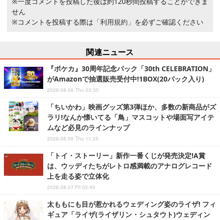
※一度コメントを投稿した後は約120秒間投稿することができま
せん
※コメントを投稿する際は
「利用規約」
を必ずご確認ください
関連ニュース
『ポケカ』30周年記念パック「30th CELEBRATION」
がAmazonで抽選販売受付中!1BOX(20パック入り)
2026.08.06 Thu 03:30
「ちいかわ」映画グッズ第3弾ほか、多数の新商品がズ
ラリ!なんか懐いてる「鳥」マスコットや場面写アイテ
ムなど必見のラインナップ
2026.08.06 Thu 11:25
「トイ・ストーリー」新作一番くじが発売決定!A賞
は、ウッディたちがレトロ感満載のアナログレコード
上を走る姿で立体化
2026.08.07 Fri 03:40
太ももにも目が惹かれるウェディング姿のライザ! フィ
ギュア「ライザ(ライザリン・シュタウト)ウェディン