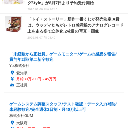
グStyle」が8月7日より予約受付開始
2026.08.06 Thu 10:15
「トイ・ストーリー」新作一番くじが発売決定!A賞
は、ウッディたちがレトロ感満載のアナログレコード
上を走る姿で立体化 2枚目の写真・画像
2026.08.07 Fri 03:40
「未経験から正社員」ゲームモニター/ゲームの感想を報告/
賞与年2回/第二新卒歓迎
Yts株式会社
愛知県
月給30万200円～45万円
正社員
ゲームシステム調整スタッフ/テスト確認・データ入力補助/
未経験歓迎/完全週休2日制・月40万以上可
株式会社GUM
大阪府