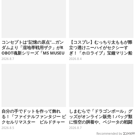
ご紹介【WF2026】
コンセプトは“記憶の原点”…ガン
【コスプレ】むっちり太ももが際
ダムより「湿地帯戦用ザク」がR
立つ透けニーハイがセクシーす
OBOT魂新シリーズ「MS MUSEU
ぎ！「ホロライブ」宝鐘マリン船
M」で商品化！博物館イメージの
長が反則級の可愛いへそ出し姿で
2026.8.7
2026.8.4
ベースも注目
魅せる【写真8枚】
自分の手でドットを作って飾れ
しまむらで「ドラゴンボール」グ
る！「ファイナルファンタジー ピ
ッズがオンライン販売！バッグ類
クセルリマスター ビルドチャー
に悟空の胴着や、ベジータの戦闘
ムコレクション Vol.3」が予約
服を大胆デザイン
2026.8.5
2026.8.7
開始
Recommended by