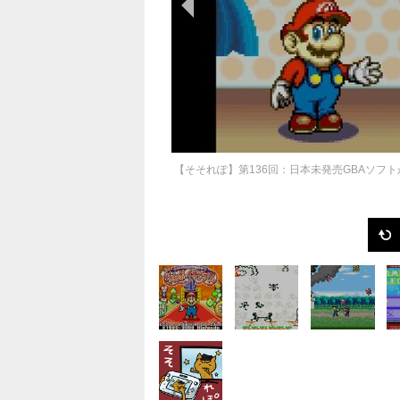
【そそれぽ】第136回：日本未発売GBAソフ