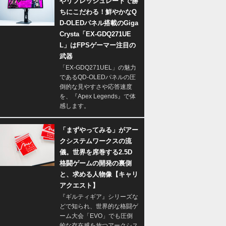
やリフレッシュレートで勝
ちにこだわる！鮮やかなQ
D-OLEDパネル搭載のGiga
Crysta「EX-GDQ271UE
L」はFPSゲーマー注目の
武器
「EX-GDQ271UEL」の魅力
であるQD-OLEDパネルの圧
倒的な見やすさや応答速度
を、『Apex Legends』で体
感します。
「まずやってみる」がアー
クシステムワークスの流
儀。世界を席巻する2.5D
格闘ゲームの開発の裏側
と、求める人物像【キャリ
アクエスト】
『ギルティギア』シリーズな
どで知られ、世界的な格闘ゲ
ーム大会「EVO」でも圧倒
的な存在感を放つアークシス