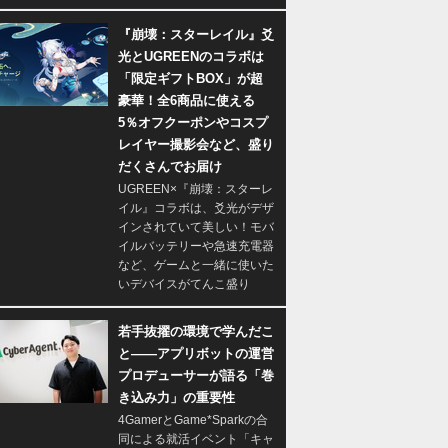
『崩壊：スターレイル』爻
光とUGREENのコラボは
「限定ギフトBOX」が超
豪華！全6商品に使える
5％オフクーポンやコスプ
レイヤー撮影会など、盛り
だくさんでお届け
UGREEN×『崩壊：スターレ
イル』コラボは、爻光がデザ
インされていて美しい！モバ
イルバッテリーや急速充電器
など、ゲームと一緒に使いた
いデバイスがてんこ盛り
若手抜擢の環境で学んだこ
と――アプリボットの運営
プロデューサーが語る「巻
き込み力」の重要性
4GamerとGame*Sparkの合
同による就活イベント「キャ