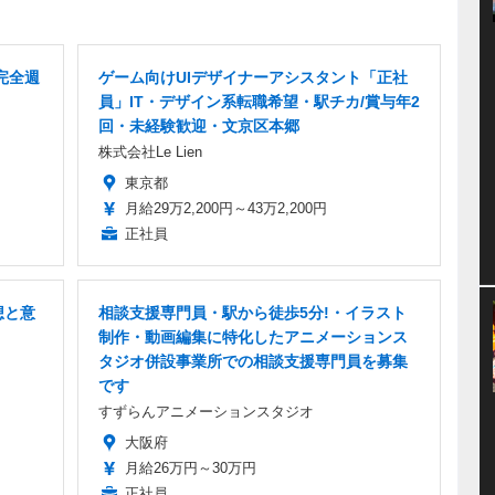
完全週
ゲーム向けUIデザイナーアシスタント「正社
員」IT・デザイン系転職希望・駅チカ/賞与年2
回・未経験歓迎・文京区本郷
株式会社Le Lien
東京都
月給29万2,200円～43万2,200円
正社員
想と意
相談支援専門員・駅から徒歩5分!・イラスト
制作・動画編集に特化したアニメーションス
タジオ併設事業所での相談支援専門員を募集
です
すずらんアニメーションスタジオ
大阪府
月給26万円～30万円
正社員