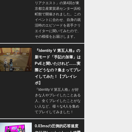
リアクエスト」の第4回が東
京都立産業貿易センター浜松
町館で開催されました。この
イベントに合わせ、自身の就
活時のエピソードを若手クリ
エイターに聞いてみたので、
その模様をお届けします。
『Identity V 第五人格』の
新モード「手記の加筆」は
PvEと聞いたけれど……実
際どうなの？集まってプレ
イしてみた！【プレイレ
ポ】
『Identity V 第五人格』が好
きな人やプレイしたことある
人、全くプレイしたことがな
い人など、様々な4人を集め
てプレイしてみました！
0.03msの圧倒的応答速度