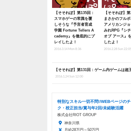
【そそれぽ】第135回：
【そそれぽ】第1
スマホゲーの常識を覆
まさかのフルボ
しそうな『予言者育成
アメリカンジョ
学園 Fortune Tellers A
みれRPG『シ
cademy』を徹底的にプ
オブ アース』
レイしたよ！
したよ！
2016.3.14 Mon 8:36
2016.2.28 Sun 22:0
【そそれぽ】第131回：ゲーム内ゲームは超
2016.1.24 Sun 12:00
特別なスキル一切不問!/WEBページの
ク・校正担当/賞与年2回/未経験活躍
株式会社RIOT GROUP
神奈川県
月給28万円～50万円