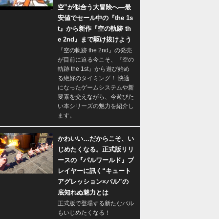
空”が似合う大冒険へ―最
安値でセール中の『the 1s
t』から新作『空の軌跡 th
e 2nd』まで駆け抜けよう
『空の軌跡 the 2nd』の発売
が目前に迫る今こそ、『空の
軌跡 the 1st』から遊び始め
る絶好のタイミング！ 快適
になったゲームシステムや新
要素を交えながら、今遊びた
い本シリーズの魅力を紹介し
ます。
かわいい…だからこそ、い
じめたくなる。正式版リリ
ースの『パルワールド』プ
レイヤーに訊く“キュート
アグレッション×パル”の
底知れぬ魅力とは
正式版で登場する新たなパル
もいじめたくなる！