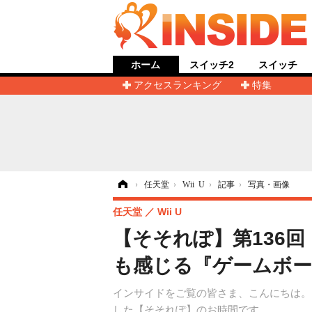
ホーム
スイッチ2
スイッチ
アクセスランキング
特集
ホーム
›
任天堂
›
Wii U
›
記事
›
写真・画像
任天堂
Wii U
【そそれぽ】第136
も感じる『ゲームボー
インサイドをご覧の皆さま、こんにちは。
した【そそれぽ】のお時間です。