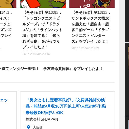
34回：
【そそれぽ】第133回：
【そそれぽ】第132回：
イス！
『ドラゴンクエストビ
サンドボックスの概念
ークま
ルダーズ』で『ドラク
を越えた！超自由・超
チズンズ
エV』の「ラインハット
多目的ゲーム『ドラゴ
をプレイ
城」を建てる！「知ら
ンクエストビルダー
れざる島」をがっつり
ズ』をプレイしたよ！
プレイしたよ！
5
2016.1.31 Sun 20:39
2016.2.14 Sun 20:16
王道ファンタジーRPG！『学友運命共同体』をプレイしたよ！
チェッ
「男女ともに定着率良好!」/文房具雑貨の検
品・箱詰め/月収30万円以上可/人気の軽作業/
未経験OK/日払いOK
株式会社SNJAPAN
大阪府