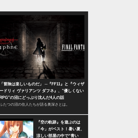
「冒険は楽しいものだ」 ─『FF11』と『ウィザ
ードリィ ヴァリアンツ ダフネ』、"優しくない
RPG"の沼にどっぷり沈んだ4人の話
ふたつの沼の住人たちが語る奥深さとは。
『空の軌跡』を遊ぶのは
「今」がベスト！暑い夏、
涼しい部屋の中で“青い