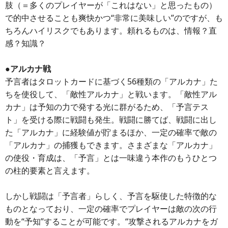
肢（＝多くのプレイヤーが「これはない」と思ったもの）
で的中させることも爽快かつ“非常に美味しい”のですが、も
ちろんハイリスクでもあります。頼れるものは、情報？直
感？知識？
●アルカナ戦
予言者はタロットカードに基づく56種類の「アルカナ」た
ちを使役して、「敵性アルカナ」と戦います。「敵性アル
カナ」は予知の力で発する光に群がるため、「予言テス
ト」を受ける際に戦闘も発生。戦闘に勝てば、戦闘に出し
た「アルカナ」に経験値が貯まるほか、一定の確率で敵の
「アルカナ」の捕獲もできます。さまざまな「アルカナ」
の使役・育成は、「予言」とは一味違う本作のもうひとつ
の柱的要素と言えます。
しかし戦闘は「予言者」らしく、予言を駆使した特徴的な
ものとなっており、一定の確率でプレイヤーは敵の次の行
動を“予知”することが可能です。“攻撃されるアルカナをガ