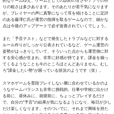
的なゲームゆえ、ゲームとしての詰めの甘さやアプリの作
りの粗さは多少あります。そのあたりが若干気になります
が、プレイヤーの声に真摯になって耳を傾けることに定評
のある藤澤仁氏が運営の指揮を取るゲームなので、細かな
点は今後のアップデートで必ず改善されていくでしょう。
また「予言テスト」などで発生したトラブルなどに対する
ルール作りがしっかり公表されているなど、ゲーム運営の
姿勢がはっきりしていて、そういった点からも運営側に対
する安心感が生まれ、非常に好感が持てます。課金を煽っ
てくるようなことも今のところほとんどありません。むし
ろ“課金したい勢”が困っている状況のようです（笑）。
スマホゲームを普段プレイしない層に合わせているかのよ
うなゲームバランスも非常に挑戦的。仕事や学校に出かけ
る前に、昼休みに、就寝前に、ちょっとプレイするだけ
で、自分の“予言”の結果が気になるようになり、毎日が少し
だけ楽しくなります。そのついでに、それまで興味を持た