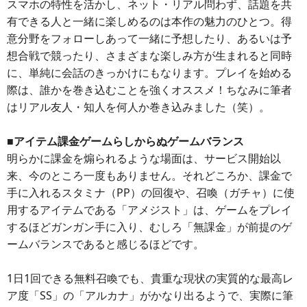
スマホの特性を活かし、ネット・リアル問わず、話題を共
有できる人と一緒に楽しめるのは本作の魅力のひとつ。得
意分野をフォローしあって一緒に予想したり、あるいは予
想合戦で競ったり、さまざまな楽しみ方が生まれると同時
に、単純に会話のきっかけにもなります。プレイを始める
際は、誰かを巻き込むことを強くオススメ！ちなみに筆者
はリアル友人・知人を何人か巻き込みました（笑）。
■アイテム課金ゲームらしからぬゲームバランス
明らかに課金を煽られるような場面は、サービス開始以
来、今のところ一度もありません。それどころか、課金で
手に入れるスタミナ（PP）の回復や、召喚（ガチャ）に使
用するアイテムである「アメジスト」は、ゲームをプレイ
するほどガンガン手に入り、むしろ「無課金」が前提のゲ
ームバランスであると感じるほどです。
1日1回できる無料召喚でも、貴重な現状の実質的な最高レ
ア度「SS」の「アルカナ」がかなり出るようで、実際に筆