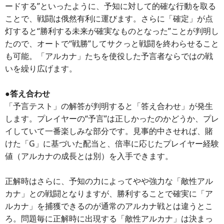
ードする”といったように、予知に対して的確な行動を取る
ことで、戦闘は俄然有利に運びます。さらに「確定」が点
灯すると“勝利する未来が確実なものとなった”ことが判明し
たので、オートで“戦勝”してサクっと戦闘を終わらせること
も可能。「アルカナ」たちを使役した予言者ならではの戦
いを繰り広げます。
●答え合わせ
「予言テスト」の解答が判明すると「答え合わせ」が発生
します。プレイヤーの“予言”は正しかったのかどうか、プレ
イしていて一番楽しみな部分です。見事的中させれば、賭
けた「G」に基づいた配当と、倍率に応じたプレイヤー経験
値（アルカナの成長とは別）を入手できます。
正解時はさらに、予知の力によってやや強力な「敵性アル
カナ」との戦闘となりますが、勝利することで確実に「ア
ルカナ」を捕獲できるのが通常のアルカナ戦とは違うとこ
ろ。問題毎に正解時に出現する「敵性アルカナ」は決まっ