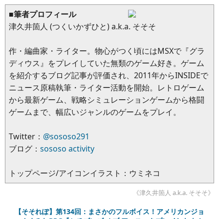
■筆者プロフィール
津久井箇人 (つくいかずひと) a.k.a. そそそ
作・編曲家・ライター。物心がつく頃にはMSXで『グラ
ディウス』をプレイしていた無類のゲーム好き。ゲーム
を紹介するブログ記事が評価され、2011年からINSIDEで
ニュース原稿執筆・ライター活動を開始。レトロゲーム
から最新ゲーム、戦略シミュレーションゲームから格闘
ゲームまで、幅広いジャンルのゲームをプレイ。
Twitter：
@sososo291
ブログ：
sososo activity
トップページ/アイコンイラスト：ウミネコ
《津久井箇人 a.k.a. そそそ》
【そそれぽ】第134回：まさかのフルボイス！アメリカンジョ